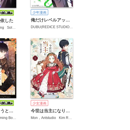
少年漫画
俺だけレベルアップな件
憑依した
DUBU(REDICE STUDIO)
Chugong
h-goon
ng
Solar Shin
少女漫画
お父様を探そうとしたのに
今世は当主になります
ing Bouquet
Mon，Antstudio
Kim Roah