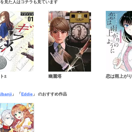
を見た人はコチラも見ています
ト±
幽麗塔
lbanji
」 「
Eddie
」 のおすすめ作品