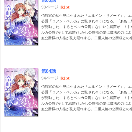
第83話
93ページ |
61pt
伯爵家の私生児に生まれた「エルイン・サメード」。エ
公爵「ロアン・ペルカ」に殺されそうになる。「ああ…
が発動した。するとペルカ公爵になにやら異変が…！甘
ルカ公爵?そして結婚?しかし公爵様の愛は魔法の力に
血公爵様の人格が見え隠れする。二重人格の公爵様との
第84話
94ページ |
61pt
伯爵家の私生児に生まれた「エルイン・サメード」。エ
公爵「ロアン・ペルカ」に殺されそうになる。「ああ…
が発動した。するとペルカ公爵になにやら異変が…！甘
ルカ公爵?そして結婚?しかし公爵様の愛は魔法の力に
血公爵様の人格が見え隠れする。二重人格の公爵様との