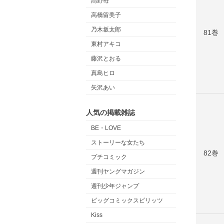
高野苺
高橋留美子
乃木坂太郎
81巻
東村アキコ
藤沢とおる
真島ヒロ
矢沢あい
人気の掲載雑誌
BE・LOVE
ストーリーな女たち
82巻
プチコミック
週刊ヤングマガジン
週刊少年ジャンプ
ビッグコミックスピリッツ
Kiss