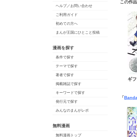
この作品
ヘルプ／お問い合わせ
ご利用ガイド
初めての方へ
まんが王国にひとこと投稿
漫画を探す
条件で探す
テーマで探す
著者で探す
ギフ
掲載雑誌で探す
キーワードで探す
「
Banda
発行元で探す
みんなのまんがレポ
無料漫画
無料漫画トップ