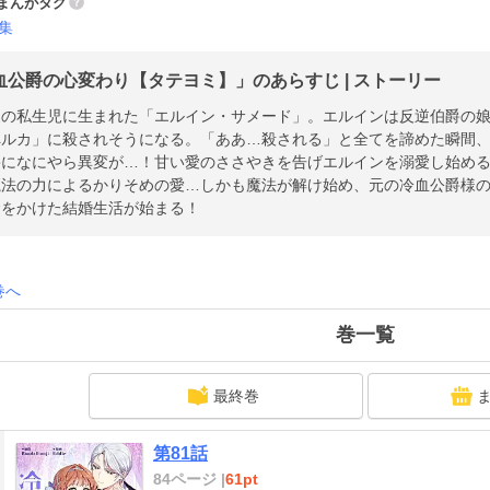
まんがタグ
集
血公爵の心変わり【タテヨミ】」のあらすじ | ストーリー
家の私生児に生まれた「エルイン・サメード」。エルインは反逆伯爵の
ペルカ」に殺されそうになる。「ああ…殺される」と全てを諦めた瞬間
爵になにやら異変が…！甘い愛のささやきを告げエルインを溺愛し始める
魔法の力によるかりそめの愛…しかも魔法が解け始め、元の冷血公爵様
命をかけた結婚生活が始まる！
巻へ
巻一覧
最終巻
第81話
84ページ |
61pt