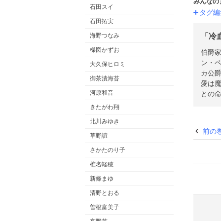
みんなの
石田スイ
タグ編
石田拓実
海野つなみ
「冷
楳図かずお
伯爵
ン・
大久保ヒロミ
カ公
御茶漬海苔
愛は
河原和音
との
きたがわ翔
北川みゆき
前の
草野誼
さかたのり子
椎名軽穂
新條まゆ
清野とおる
曽根富美子