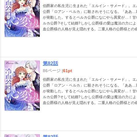
伯爵家の私生児に生まれた「エルイン・サメード」。エ
公爵「ロアン・ペルカ」に殺されそうになる。「ああ…
が発動した。するとペルカ公爵になにやら異変が…！甘
ルカ公爵?そして結婚?しかし公爵様の愛は魔法の力に
血公爵様の人格が見え隠れする。二重人格の公爵様との
第82話
86ページ |
61pt
伯爵家の私生児に生まれた「エルイン・サメード」。エ
公爵「ロアン・ペルカ」に殺されそうになる。「ああ…
が発動した。するとペルカ公爵になにやら異変が…！甘
ルカ公爵?そして結婚?しかし公爵様の愛は魔法の力に
血公爵様の人格が見え隠れする。二重人格の公爵様との