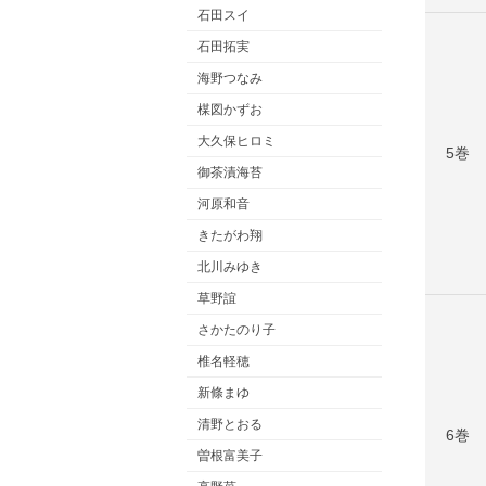
石田スイ
石田拓実
海野つなみ
楳図かずお
大久保ヒロミ
5巻
御茶漬海苔
河原和音
きたがわ翔
北川みゆき
草野誼
さかたのり子
椎名軽穂
新條まゆ
清野とおる
6巻
曽根富美子