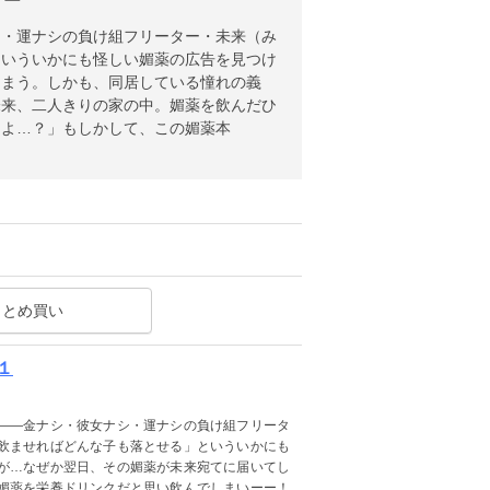
リー
シ・運ナシの負け組フリーター・未来（み
といういかにも怪しい媚薬の広告を見つけ
しまう。しかも、同居している憧れの義
未来、二人きりの家の中。媚薬を飲んだひ
しよ…？」もしかして、この媚薬本
まとめ買い
１
――金ナシ・彼女ナシ・運ナシの負け組フリータ
飲ませればどんな子も落とせる」といういかにも
が…なぜか翌日、その媚薬が未来宛てに届いてし
媚薬を栄養ドリンクだと思い飲んでしまいーー！