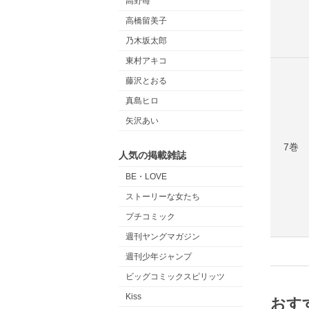
高野苺
高橋留美子
乃木坂太郎
東村アキコ
藤沢とおる
真島ヒロ
矢沢あい
7巻
人気の掲載雑誌
BE・LOVE
ストーリーな女たち
プチコミック
週刊ヤングマガジン
週刊少年ジャンプ
ビッグコミックスピリッツ
Kiss
おす