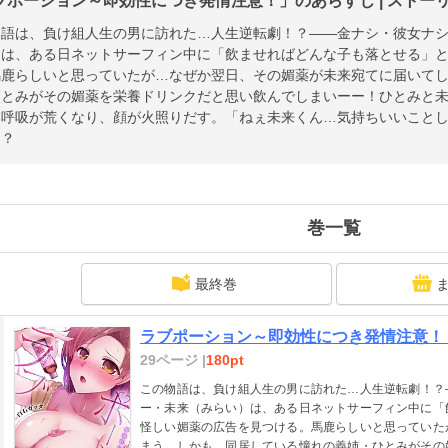
ブポーション～即効性につき発情注意！」のあらすじ | ストー
物語は、負け組人生の男に訪れた…人生逆転劇！？――金ナシ・彼女ナ
）は、ある日ネットサーフィン中に「飲ませればどんな子も落とせる」
馬鹿らしいと思っていたが…なぜか翌日、その媚薬が未来宛てに届いて
ひとみがその媚薬を栄養ドリンクだと思い飲んでしまいーー！ひとみと
は呼吸が荒くなり、顔が火照りだす。「ねぇ未来くん…気持ちいいこと
！？
巻一覧
最終巻
ラブポーション～即効性につき発情注意！
29ページ |
180pt
この物語は、負け組人生の男に訪れた…人生逆転劇！？
ー・未来（みらい）は、ある日ネットサーフィン中に「
怪しい媚薬の広告を見つける。馬鹿らしいと思っていた
まう。しかも、同居している憧れの義姉・ひとみがその