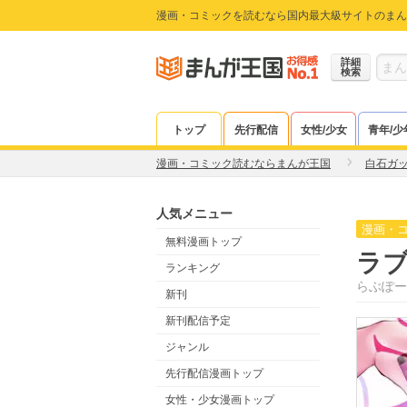
漫画・コミックを読むなら国内最大級サイトのまん
詳細
検索
トップ
先行配信
女性/少女
青年/少
漫画・コミック読むならまんが王国
白石ガ
人気メニュー
漫画・
無料漫画トップ
ラ
ランキング
らぶぽー
新刊
新刊配信予定
ジャンル
先行配信漫画トップ
女性・少女漫画トップ