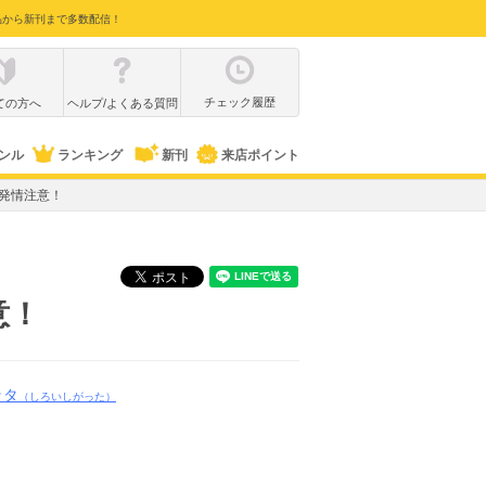
品から新刊まで多数配信！
チェック履歴
ての方へ
ヘルプ/よくある質問
ンル
ランキング
新刊
来店ポイント
発情注意！
意！
ッタ
（しろいしがった）