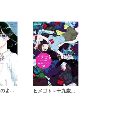
恋は雨上がりのように
ヒメゴト～十九歳の制服～