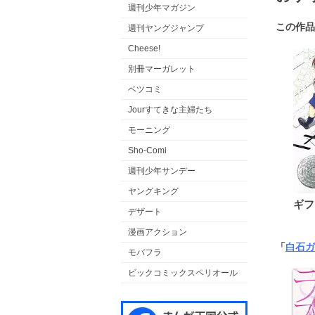
週刊少年マガジン
この作品
週刊ヤングジャンプ
Cheese!
別冊マーガレット
ベツコミ
Jourすてきな主婦たち
モーニング
Sho-Comi
週刊少年サンデー
ヤングキング
ギフ
デザート
漫画アクション
「
白石ガ
モバフラ
ビックコミックスペリオール