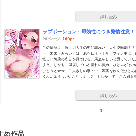
試し読み
ラブポーション～即効性につき発情注意！
29ページ |
180pt
この物語は、負け組人生の男に訪れた…人生逆転劇！？
ー・未来（みらい）は、ある日ネットサーフィン中に「
怪しい媚薬の広告を見つける。馬鹿らしいと思っていた
まう。しかも、同居している憧れの義姉・ひとみがその
ひとみと未来、二人きりの家の中。媚薬を飲んだひとみ
くん…気持ちいいことしよ…？」もしかして、この媚薬
試し読み
1
すめ作品