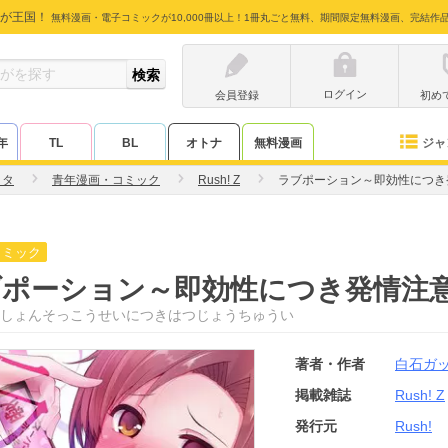
が王国！
無料漫画・電子コミックが10,000冊以上！1冊丸ごと無料、期間限定無料漫画、完結作
ログイン
会員登録
初め
ジャ
年
TL
BL
オトナ
無料漫画
ッタ
青年漫画・コミック
Rush! Z
ラブポーション～即効性につき
コミック
ブポーション～即効性につき発情注
しょんそっこうせいにつきはつじょうちゅうい
著者・作者
白石ガ
掲載雑誌
Rush! Z
発行元
Rush!