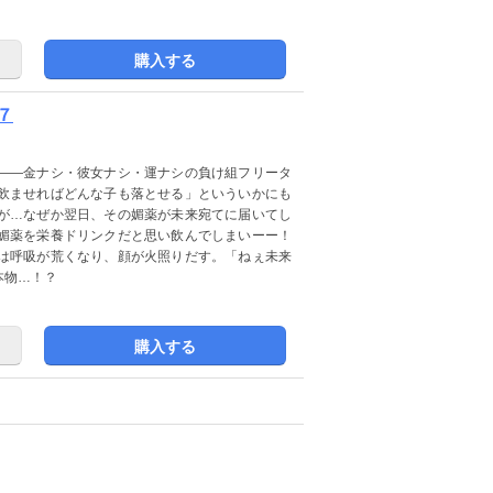
購入する
７
――金ナシ・彼女ナシ・運ナシの負け組フリータ
飲ませればどんな子も落とせる」といういかにも
が…なぜか翌日、その媚薬が未来宛てに届いてし
媚薬を栄養ドリンクだと思い飲んでしまいーー！
は呼吸が荒くなり、顔が火照りだす。「ねぇ未来
本物…！？
購入する