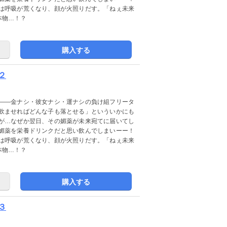
は呼吸が荒くなり、顔が火照りだす。「ねぇ未来
本物…！？
購入する
２
――金ナシ・彼女ナシ・運ナシの負け組フリータ
飲ませればどんな子も落とせる」といういかにも
が…なぜか翌日、その媚薬が未来宛てに届いてし
媚薬を栄養ドリンクだと思い飲んでしまいーー！
は呼吸が荒くなり、顔が火照りだす。「ねぇ未来
本物…！？
購入する
３