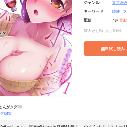
ジャンル
青年漫
キーワード
純愛
フ
配信
7巻
完
57人
がお気に入り登録中
無料試し読み
まんがタグ
グ編集