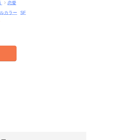
画
恋愛
ルカラー
SF
結