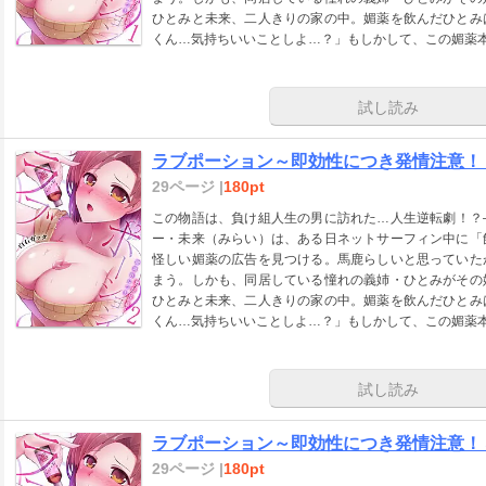
ひとみと未来、二人きりの家の中。媚薬を飲んだひとみ
くん…気持ちいいことしよ…？」もしかして、この媚薬
試し読み
ラブポーション～即効性につき発情注意！
29ページ |
180pt
この物語は、負け組人生の男に訪れた…人生逆転劇！？
ー・未来（みらい）は、ある日ネットサーフィン中に「
怪しい媚薬の広告を見つける。馬鹿らしいと思っていた
まう。しかも、同居している憧れの義姉・ひとみがその
ひとみと未来、二人きりの家の中。媚薬を飲んだひとみ
くん…気持ちいいことしよ…？」もしかして、この媚薬
試し読み
ラブポーション～即効性につき発情注意！
29ページ |
180pt