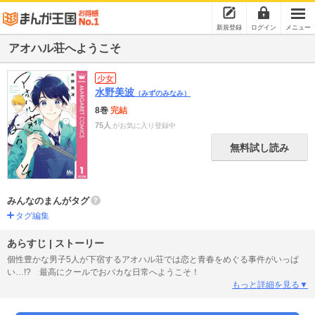
新規登録
ログイン
メニュー
アオハル荘へようこそ
少女
水野美波
（みずのみなみ）
8巻
完結
75人
がお気に入り登録中
無料試し読み
みんなのまんがタグ
タグ編集
あらすじ | ストーリー
個性豊かな男子5人が下宿するアオハル荘では恋と青春をめぐる事件がいっぱ
い…!? 最高にクールでおバカな日常へようこそ！
もっと詳細を見る▼