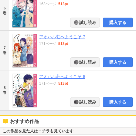
163ページ
|
513pt
6
巻
試し読み
購入する
アオハル荘へようこそ 7
171ページ
|
513pt
7
巻
試し読み
購入する
アオハル荘へようこそ 8
171ページ
|
513pt
8
巻
試し読み
購入する
おすすめ作品
この作品を見た人はコチラも見ています