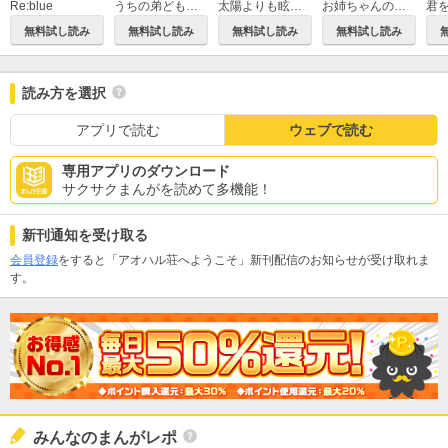
Re:blue
うちの弟どもがすみません
太陽よりも眩しい星
お姉ちゃんの翠くん
無料試し読み
無料試し読み
無料試し読み
無料試し読み
読み方を選択
アプリで読む
ウェブで読む
専用アプリのダウンロード
サクサクまんがを読めて多機能！
新刊通知を受け取る
会員登録
をすると「アオハル荘へようこそ」新刊配信のお知らせが受け取れま
す。
みんなのまんがレポ