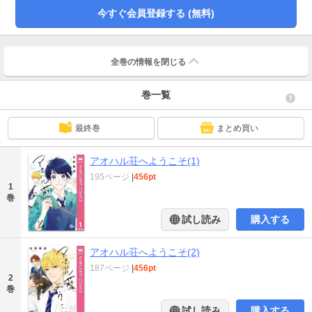
今すぐ会員登録する (無料)
全巻の情報を
閉じる
巻一覧
最終巻
まとめ買い
アオハル荘へようこそ(1)
195ページ
|
456pt
1
巻
試し読み
購入する
アオハル荘へようこそ(2)
187ページ
|
456pt
2
巻
試し読み
購入する