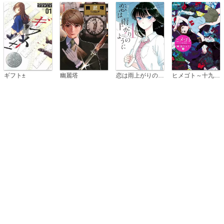
恋は雨上がりのように
ギフト±
幽麗塔
ヒメゴト～十九歳の制服～