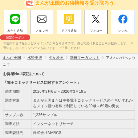
まんが王国のお得情報を受け取ろう
友だち追加
メルマガ
アプリ通知
フォロー
いいね
限定クーポン
※通知する情報およびタイミングが異なりますので、併せて受け取ることをお勧めします。 ※
通知をしないキャンペーンもあります。ご了承ください。
まんが王国
水野美波
少女漫画
別冊マーガレット
アオハル荘へよう
こそ
お得感No.1表記について
「電子コミックサービスに関するアンケート」
調査期間
2026年3月6日～2026年3月18日
調査対象
まんが王国または主要電子コミックサービスのうちいずれか
をメイン且つ有料で利用している20歳～69歳の男女
サンプル数
1,236サンプル
調査方法
インターネットリサーチ
調査委託先
株式会社MARCS