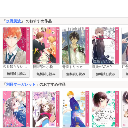
「
水野美波
」 のおすすめ作品
恋を知らない僕たちは
新聞部の小松さん 続・青春トリッカーズ
青春トリッカーズ
螺旋のVAMP
虹
無料試し読み
無料試し読み
無料試し読み
無料試し読み
「
別冊マーガレット
」のおすすめ作品