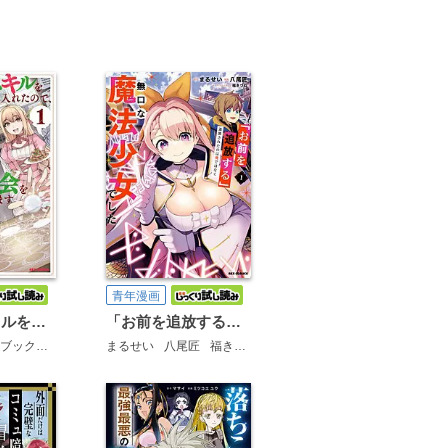
青年漫画
食料生成スキルを手に入れたので、異世界で商会を立ち上げようと思います
「お前を追放する」追放されたのは俺ではなく無口な魔法少女でした
Fブックス)
もやし
まるせい
八尾匠
福きつね