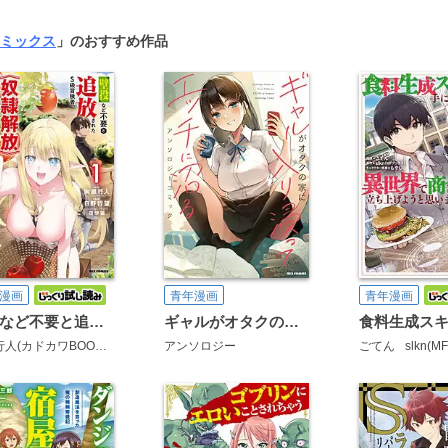
コミックス
」のおすすめ作品
漫画
青年漫画
青年漫画
壁役など不要と追放されたＳ級冒険者、≪奴隷解放≫スキルを駆使して史上最強の国造り
ギャルがオタクの家に入り浸ってエッチに沼るアンソロジーコミック
向原行人(カドカワBOOKS)
日野行望
アンソロジー
珈琲猫
ごてん
slkn(M