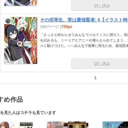
試し読み
その劣等生、実は最強賢者: 4【イラスト
183ページ |
750pt
「さっさと終わらせてみんなでメルフィスに帰ろう」突
を試みるも、ミーミアとアニーが捕らえられてしまう。
べく駆けつけた。――みんなで無事に帰るため、最強賢者
試し読み
1
すめ作品
を見た人はコチラも見ています