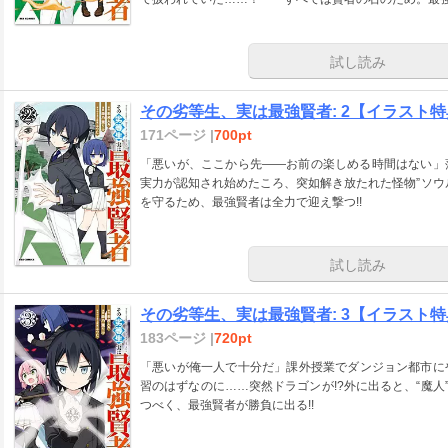
試し読み
その劣等生、実は最強賢者: 2【イラスト
171ページ |
700pt
「悪いが、ここから先――お前の楽しめる時間はない」
実力が認知され始めたころ、突如解き放たれた怪物”ソウ
を守るため、最強賢者は全力で迎え撃つ!!
試し読み
その劣等生、実は最強賢者: 3【イラスト
183ページ |
720pt
「悪いが俺一人で十分だ」課外授業でダンジョン都市に
習のはずなのに……突然ドラゴンが!?外に出ると、“魔人
つべく、最強賢者が勝負に出る!!