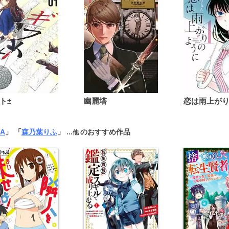
ト±
幽麗塔
A
」 「
森乃葉りふ
」
のおすすめ作品
…他