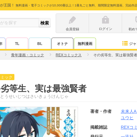
が王国！
無料漫画・電子コミックが10,000冊以上！1冊丸ごと無料、期間限定無料漫画、完結作
ログイン
会員登録
初め
ジャ
年
TL
BL
オトナ
無料漫画
青年漫画・コミック
REXコミックス
その劣等生、実は最強賢
コミック
の劣等生、実は最強賢者
とうせいじつはさいきょうけんじゃ
著者・作者
未来人A
ユウヒ
掲載雑誌
REXコ
発行元
一迅社