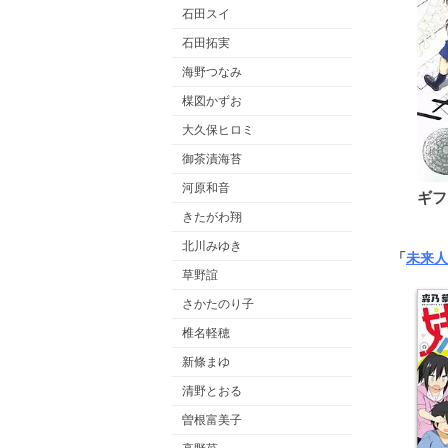
石田スイ
石田拓実
海野つなみ
楳図かずお
大久保ヒロミ
御茶漬海苔
河原和音
ギフ
きたがわ翔
北川みゆき
「
未来人
草野誼
さかたのり子
椎名軽穂
新條まゆ
清野とおる
曽根富美子