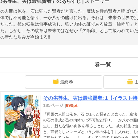
の劣等生、実は最強賢者」のあらすじ | ストーリー
囲の人間は俺を、石に狂った賢者だと言った」魔法を極め賢者と呼ばれ
肉体では不可能と悟り、一か八かの賭けに出る。それは、未来の世界で
とだった。彼の転生は無事成功し、強い肉体の証である紋章「純粋印」
れた。しかし、その紋章は未来ではなぜか「欠陥印」として扱われてい
の新たな歩みが今始まる!!
巻一覧
最終巻
その劣等生、実は最強賢者: 1【イラスト
185ページ |
690pt
「周囲の人間は俺を、石に狂った賢者だと言った」魔法
の石の作成が己の肉体では不可能と悟り、一か八かの賭
生し、新たな強い肉体を得ることだった。彼の転生は
と、可愛らしいマーズという少年の体を手に入れた。し
て扱われていた……！――すべては賢者の石のため。最強