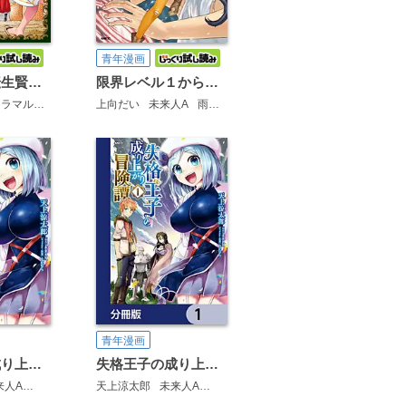
青年漫画
捨てられた転生賢者 ～魔物の森で最強の大魔帝国を作り上げる～
限界レベル１からの成り上がり ～最弱レベルの俺が異世界最強になるまで～
カラマル
キッカイキ
上向だい
未来人A
雨壱絵穹
青年漫画
失格王子の成り上がり冒険譚
失格王子の成り上がり冒険譚【分冊版】
来人A
石澤庸介
なかむら
謙虚なサークル
天上涼太郎
メル。
未来人A
井上菜摘
なかむら
未来人A
JIMMY
藤モロホシ
茨木