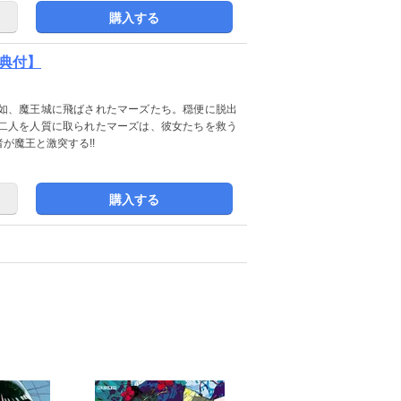
購入する
特典付】
如、魔王城に飛ばされたマーズたち。穏便に脱出
二人を人質に取られたマーズは、彼女たちを救う
が魔王と激突する!!
購入する