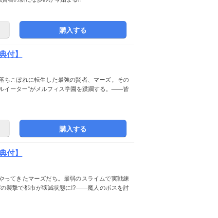
購入する
特典付】
落ちこぼれに転生した最強の賢者、マーズ。その
ルイーター”がメルフィス学園を蹂躙する。――皆
購入する
特典付】
やってきたマーズだち。最弱のスライムで実戦練
”の襲撃で都市が壊滅状態に!?――魔人のボスを討