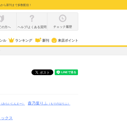
品から新刊まで多数配信！
チェック履歴
ての方へ
ヘルプ/よくある質問
ンル
ランキング
新刊
来店ポイント
者
森乃葉りふ
（みらいじんえー）
（もりのはりふ）
ミックス