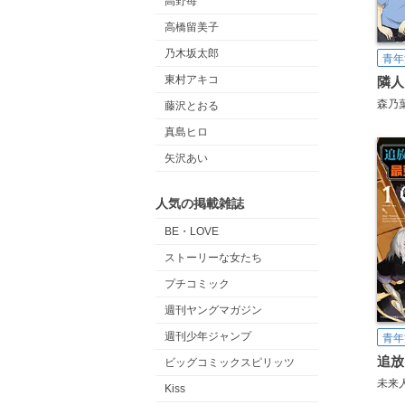
高野苺
高橋留美子
乃木坂太郎
青年
東村アキコ
隣人
森乃
藤沢とおる
真島ヒロ
矢沢あい
人気の掲載雑誌
BE・LOVE
ストーリーな女たち
プチコミック
週刊ヤングマガジン
週刊少年ジャンプ
青年
ビッグコミックスピリッツ
未来
Kiss