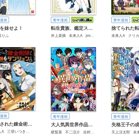
漫画
青年漫画
青年漫画
を妹せよ！
転生貴族、鑑定スキルで成り上がる ～弱小領地を受け継いだので、優秀な人材を増やしていたら、最強領地になってた～
葉りふ
井上菜摘
未来人A
jimmy
未来人A
クリ
漫画
青年漫画
青年漫画
追放された錬金術師さん、最強のダンジョンを創りませんか？
大人気異世界作品勢ぞろい！ 1話試し読みパック1（マガポケ版）
人A
三登いつき
吐兎モノロブ
硬梨菜
不二涼介
吉村英明
木島隆太
天上涼太郎
なかむら
未