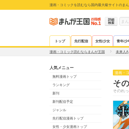
漫画・コミックを読むなら国内最大級サイトのまん
詳細
検索
トップ
先行配信
女性/少女
青年/少
漫画・コミック読むならまんが王国
未来人A
人気メニュー
漫画・
無料漫画トップ
そ
ランキング
そのれっ
新刊
新刊配信予定
ジャンル
先行配信漫画トップ
女性・少女漫画トップ