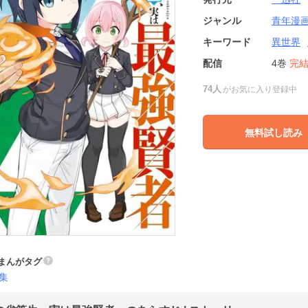
ジャンル
青年漫
キーワード
異世界
配信
4巻
完
74人
がお気に入り登録中
無料試し読み
まんがタグ
集