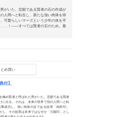
た男がいた。悲願である賢者の石の作成が
別の人間へと転生し、新たな強い肉体を得
と、可愛らしいマーズという少年の体を手
た……！――すべては賢者の石のため。最
まとめ買い
特典付】
を極め賢者と呼ばれた男がいた。悲願である賢者
けに出る。それは、未来の世界で別の人間へと転
無事成功し、強い肉体の証である紋章「純粋印」
かし、その紋章は未来ではなぜか「欠陥印」とし
賢者の新たな歩みが今始まる!!