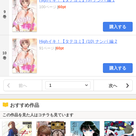
100ページ
|
60pt
9
巻
購入する
Highイキ！【タテヨミ】(10) ナンパ 編 2
91ページ
|
60pt
10
巻
購入する
前へ
次へ
おすすめ作品
この作品を見た人はコチラも見ています