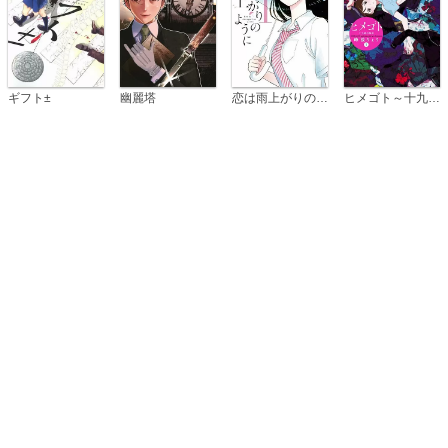
恋は雨上がりのように
ギフト±
幽麗塔
ヒメゴト～十九歳の制服～