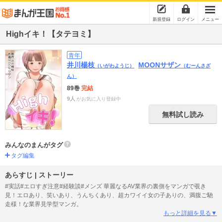
新規登録
ログイン
メニュー
Highイキ！【タテヨミ】
青年
井川楊枝
MOONサザン
（いがわようじ）
（むーんさざ
ん）
89巻
完結
9人
がお気に入り登録中
無料試し読み
みんなのまんがタグ
タグ編集
あらすじ | ストーリー
#実話#エロすぎ注意#経験談#メンズ 華麗なるAV業界の裏側をマンガで覗き
見！エロあり、笑いあり、うんちくあり、超カワイイ女の子ありの、満腹ご馳
走様！な業界見学型マンガ。
もっと詳細を見る▼