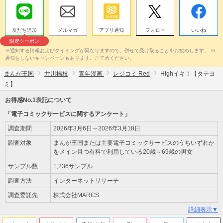
友だち追加
メルマガ
アプリ通知
フォロー
いいね
限定クーポン
※通知する情報およびタイミングが異なりますので、併せて受け取ることをお勧めします。 ※
通知をしないキャンペーンもあります。ご了承ください。
まんが王国
井川楊枝
青年漫画
レジコミ Red
Highイキ！【タテヨ
ミ】
お得感No.1表記について
「電子コミックサービスに関するアンケート」
調査期間
2026年3月6日～2026年3月18日
調査対象
まんが王国または主要電子コミックサービスのうちいずれか
をメイン且つ有料で利用している20歳～69歳の男女
サンプル数
1,236サンプル
調査方法
インターネットリサーチ
調査委託先
株式会社MARCS
詳細表示▼