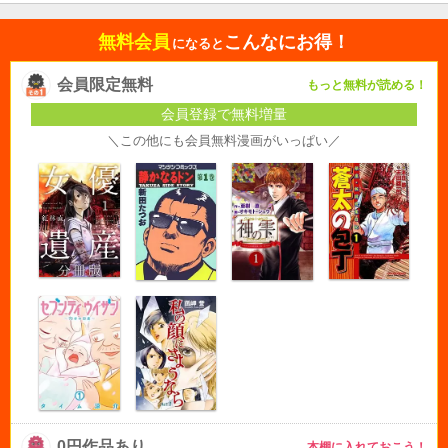
無料会員
こんなにお得！
になると
会員限定無料
もっと無料が読める！
会員登録で無料増量
＼この他にも会員無料漫画がいっぱい／
0円作品あり
本棚に入れておこう！