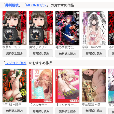
「
井川楊枝
」 「
MOONサザン
」 のおすすめ作品
余命一年のAV女優 モバMAN DIGITAL COMICS
復讐リアリティーショー ～虐められていた僕が、上司に復讐を遂げるまでの記録～ 分冊版
復讐リアリティーショー ～虐められていた僕が、上司に復讐を遂げるまでの記録～
俺の学校では毎週デスゲームが行なわれている
無料試し読み
無料試し読み
無料試し読み
無料試し読み
「
レジコミ Red
」のおすすめ作品
3年5組～絶体絶命！淫らな無人島サバイバル～【タテヨミ】
奉公物語～僕のお嬢様～【タテヨミ】
【フルカラー】カラダにイイ男【合本版】
【フルカラー】生意気ギャルの家庭教師、始めます【合本版】
無料試し読み
無料試し読み
無料試し読み
無料試し読み