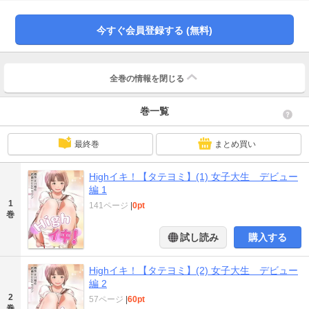
今すぐ会員登録する (無料)
全巻の情報を
閉じる
巻一覧
最終巻
まとめ買い
Highイキ！【タテヨミ】(1) 女子大生 デビュー
編 1
1
141ページ
|
0pt
巻
試し読み
購入する
Highイキ！【タテヨミ】(2) 女子大生 デビュー
編 2
2
57ページ
|
60pt
巻