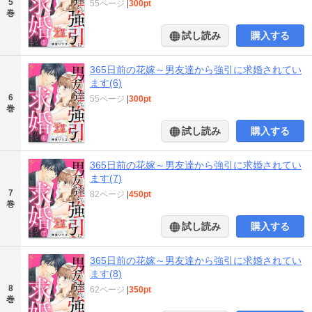
5
55ページ
|
300pt
巻
試し読み
購入する
365日前の花嫁～男友達から強引に求婚されてい
ます(6)
6
55ページ
|
300pt
巻
試し読み
購入する
365日前の花嫁～男友達から強引に求婚されてい
ます(7)
7
82ページ
|
450pt
巻
試し読み
購入する
365日前の花嫁～男友達から強引に求婚されてい
ます(8)
8
62ページ
|
350pt
巻