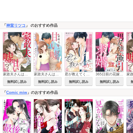
「
神室リツコ
」 のおすすめ作品
家政夫さんは甘い嘘をつく
家政夫さんは甘い嘘をつく【単行本版】
君が教えてくれた恋～34歳シンママが年下エリートに溺愛されたら
365日前の花嫁～男友達から強引に求婚されています【タテヨミ】
無料試し読み
無料試し読み
無料試し読み
無料試し読み
「
Comic miw
」のおすすめ作品