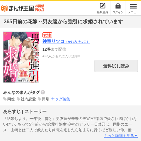
新規登録
ログイン
メニュー
365日前の花嫁～男友達から強引に求婚されています
女性
神室リツコ
（かむろりつこ）
12巻
まで配信
422人
がお気に入り登録中
無料試し読み
みんなのまんがタグ
同僚
社内恋愛
同期
タグ編集
あらすじ | ストーリー
「結婚しよう。一年後、俺と」男友達が未来の夫宣言!!本気で愛され逃げられな
い!?ワケあって5年前から“恋愛排除生活中”のアラサー日菜乃は、同期のエー
ス・山崎とは二人で飲んだり終電を逃したら泊まりに行くほど親しい仲。優秀
で人望が厚く、陸上の記録保持者の彼を学生時代から尊敬しているけど、ある
もっと詳細を見る▼