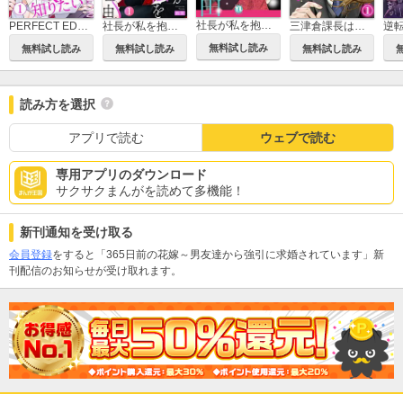
社長が私を抱く理由【コミックス版】
PERFECT EDUCATION～恋愛初心者は最後まで知りたい
社長が私を抱く理由
三津倉課長は見かけによらない!
無料試し読み
無料試し読み
無料試し読み
無料試し読み
読み方を選択
アプリで読む
ウェブで読む
専用アプリのダウンロード
サクサクまんがを読めて多機能！
新刊通知を受け取る
会員登録
をすると「365日前の花嫁～男友達から強引に求婚されています」新
刊配信のお知らせが受け取れます。