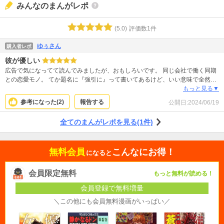
みんなのまんがレポ
(
5.0
)
評価数
1
件
ゆぅさん
購入者レポ
彼が優しい
広告で気になってて読んでみましたが、おもしろいです。 同じ会社で働く同期
との恋愛モノ。 てか題名に『強引に』って書いてあるけど、いい意味で全然強
引じゃない！笑 ヒロインの心とペースにすごく寄り添ってくれてて、鳴くまで
もっと見る▼
待とうタイプ。 俺様タイプでもない、スポーツマンな優しい彼最高です。
参考になった(
2
)
報告する
公開日:
2024/06/19
全てのまんがレポを見る(1件)
無料会員
こんなにお得！
になると
会員限定無料
もっと無料が読める！
会員登録で無料増量
＼この他にも会員無料漫画がいっぱい／