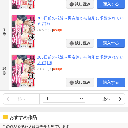
試し読み
購入する
365日前の花嫁～男友達から強引に求婚されてい
ます(9)
9
74ページ
|
450pt
巻
試し読み
購入する
365日前の花嫁～男友達から強引に求婚されてい
ます(10)
10
70ページ
|
400pt
巻
試し読み
購入する
前へ
次へ
おすすめ作品
この作品を見た人はコチラも見ています