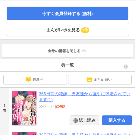
日突然、交際0日でプロポーズされて!?「ずっと前から好きだった」なんてぐい
ぐい距離を詰められたらどうしても意識してしまい…。初めて見る男の表情で
迫られたらもう、恋に落ちずにはいられない!!
今すぐ会員登録する (無料)
まんがレポを見る
1件
全巻の情報を
閉じる
巻一覧
最新刊
まとめ買い
365日前の花嫁～男友達から強引に求婚されてい
ます(1)
1
55ページ
|
250pt
巻
試し読み
購入する
365日前の花嫁～男友達から強引に求婚されてい