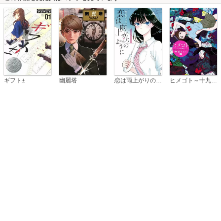
恋は雨上がりのように
ギフト±
幽麗塔
ヒメゴト～十九歳の制服～