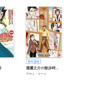
青年漫画
館
瀧鷹之介の散歩時間【お試し版】
アサミ・マート