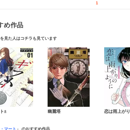
1
すめ作品
を見た人はコチラも見ています
ト±
幽麗塔
・マート
」 のおすすめ作品