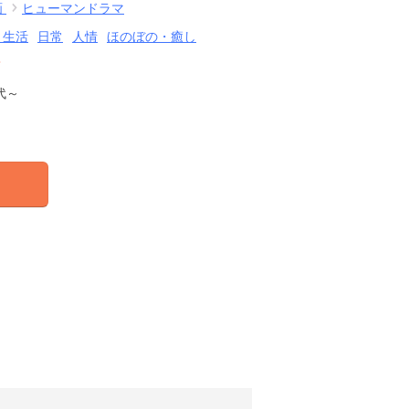
画
ヒューマンドラマ
・生活
日常
人情
ほのぼの・癒し
結
代～