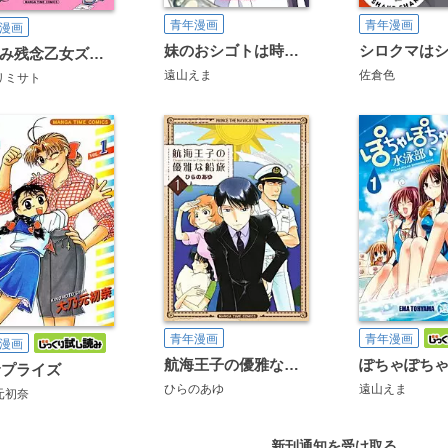
青年漫画
青年漫画
漫画
妹のおシゴトは時給2000円
宅飲み残念乙女ズ（電子再編集版）
遠山えま
佐倉色
リミサト
青年漫画
青年漫画
漫画
航海王子の優雅な船旅
ぽちゃぽち
サプライズ
ひらのあゆ
遠山えま
元初奈
新刊通知を受け取る