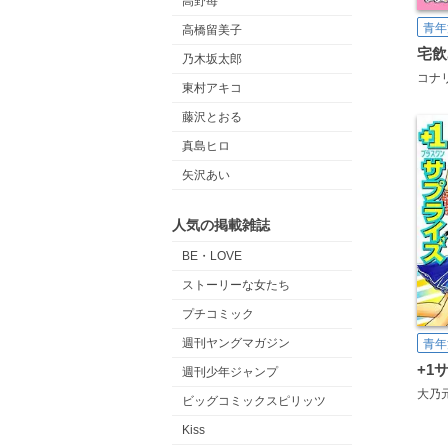
高野苺
青年
高橋留美子
乃木坂太郎
コナ
東村アキコ
藤沢とおる
真島ヒロ
矢沢あい
人気の掲載雑誌
BE・LOVE
ストーリーな女たち
プチコミック
週刊ヤングマガジン
青年
+1
週刊少年ジャンプ
大乃
ビッグコミックスピリッツ
Kiss