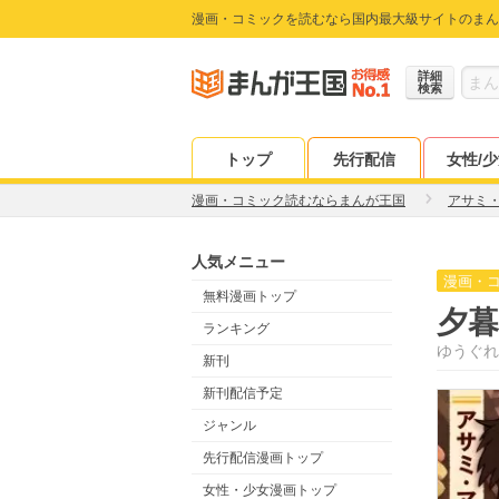
漫画・コミックを読むなら国内最大級サイトのまん
詳細
検索
トップ
先行配信
女性/
漫画・コミック読むならまんが王国
アサミ
人気メニュー
漫画・
無料漫画トップ
夕
ランキング
ゆうぐれ
新刊
新刊配信予定
ジャンル
先行配信漫画トップ
女性・少女漫画トップ