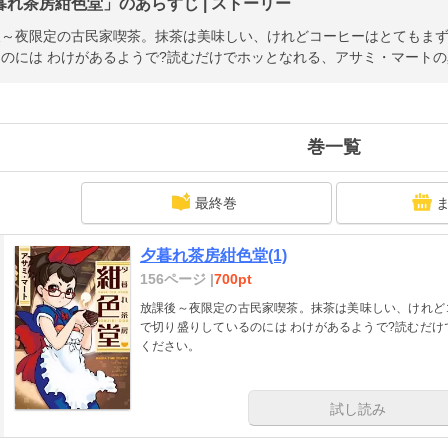
暮れ茶房紺色堂」のあらすじ | ストーリー
後～夜限定の古民家喫茶。抹茶は美味しい、けれどコーヒーはとてもま
のには わけがあるようで?読むだけでホッとなれる、アサミ・マート
巻一覧
最終巻
夕暮れ茶房紺色堂(1)
156ページ |
700pt
放課後～夜限定の古民家喫茶。抹茶は美味しい、けれど
で切り盛りしているのには わけがあるようで?読むだ
ください。
試し読み