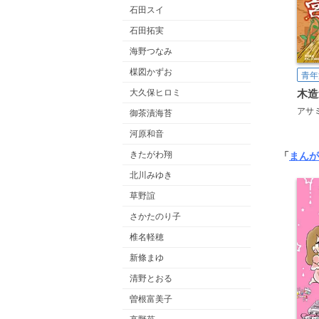
石田スイ
石田拓実
海野つなみ
楳図かずお
青年
大久保ヒロミ
アサ
御茶漬海苔
河原和音
きたがわ翔
「
まんが
北川みゆき
草野誼
さかたのり子
椎名軽穂
新條まゆ
清野とおる
曽根富美子