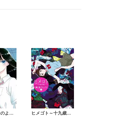
恋は雨上がりのように
ヒメゴト～十九歳の制服～