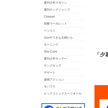
週刊少年マガジン
週刊ヤングジャンプ
Cheese!
別冊マーガレット
ベツコミ
Jourすてきな主婦たち
モーニング
Sho-Comi
「夕
週刊少年サンデー
ヤングキング
デザート
漫画アクション
モバフラ
ビックコミックスペリオール