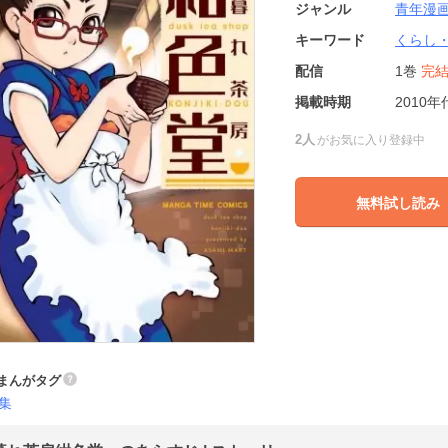
ジャンル
青年漫
キーワード
くらし
配信
1巻
完
掲載時期
2010年
2人
がお気に入り登録中
無料試し読み
まんがタグ
集