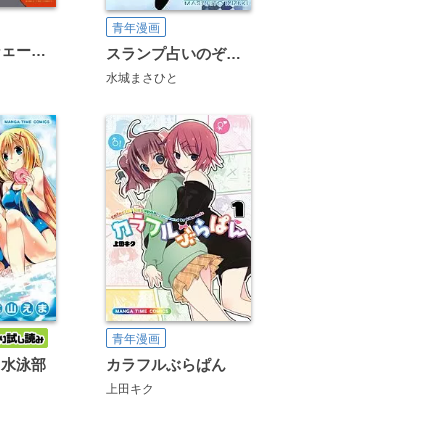
青年漫画
シロクマはシェーカーを振れません
スランプ占いのぞみさん
水城まさひと
青年漫画
ゃ水泳部
カラフルぶらぱん
上田キク