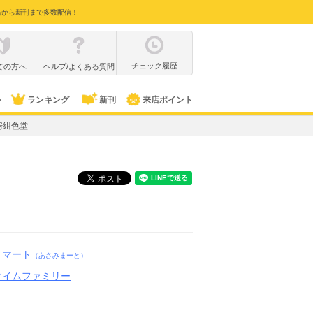
品から新刊まで多数配信！
チェック履歴
ての方へ
ヘルプ/よくある質問
ル
ランキング
新刊
来店ポイント
房紺色堂
・マート
（あさみまーと）
タイムファミリー