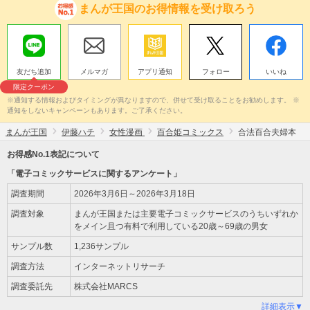
まんが王国のお得情報を受け取ろう
友だち追加
メルマガ
アプリ通知
フォロー
いいね
限定クーポン
※通知する情報およびタイミングが異なりますので、併せて受け取ることをお勧めします。 ※
通知をしないキャンペーンもあります。ご了承ください。
まんが王国
伊藤ハチ
女性漫画
百合姫コミックス
合法百合夫婦本
お得感No.1表記について
「電子コミックサービスに関するアンケート」
調査期間
2026年3月6日～2026年3月18日
調査対象
まんが王国または主要電子コミックサービスのうちいずれか
をメイン且つ有料で利用している20歳～69歳の男女
サンプル数
1,236サンプル
調査方法
インターネットリサーチ
調査委託先
株式会社MARCS
詳細表示▼