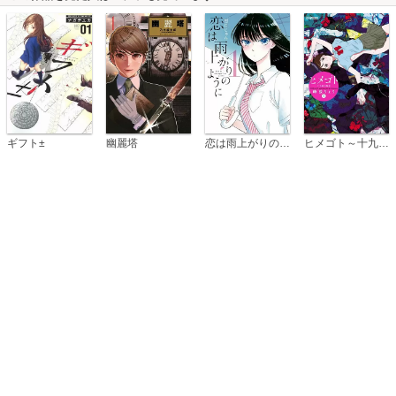
恋は雨上がりのように
ギフト±
幽麗塔
ヒメゴト～十九歳の制服～