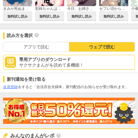
きみが死ぬまで恋をしたい
彩純ちゃんはレズ風俗に興味があります！
今日、お姉さんとエッチしない？ 百合アンソロジー
セフレ沼から抜け出せないっ！百合えっちアンソロジー
無料試し読み
無料試し読み
無料試し読み
無料試し読み
読み方を選択
アプリで読む
ウェブで読む
専用アプリのダウンロード
サクサクまんがを読めて多機能！
新刊通知を受け取る
会員登録
をすると「合法百合夫婦本」新刊配信のお知らせが受け取れます。
みんなのまんがレポ