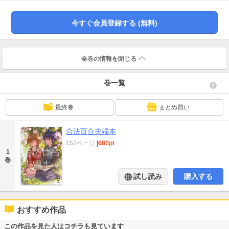
婚をして、初めて恋を知るのでした。お見合いから始まる初恋の物語、はじま
ります。
今すぐ会員登録する (無料)
全巻の情報を
閉じる
巻一覧
最終巻
まとめ買い
合法百合夫婦本
152ページ
|
680pt
1
巻
試し読み
購入する
おすすめ作品
この作品を見た人はコチラも見ています