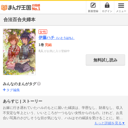
新規登録
ログイン
メニュー
合法百合夫婦本
女性
伊藤ハチ
（いとうはち）
1巻
完結
8人
がお気に入り登録中
無料試し読み
みんなのまんがタグ
タグ編集
あらすじ | ストーリー
お嫁に行き遅れていたハルのもとに届いた縁談は、学歴なし、財産なし、収入
不安定な年上という、いいところが一つもない女性からのもの。けれど、お見
合い写真のさびしそうな目が気になり、ハルはその縁談を受けることに。初恋
もまだなハルは、結婚のお相手「先生」との距離感に戸惑うばかりですが、結
もっと詳細を見る▼