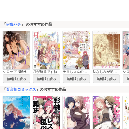
「
伊藤ハチ
」 のおすすめ作品
シロップ NIGHT 初夜百合アンソロジー
月が綺麗ですね
チヨちゃんの嫁入り
幼なじみが絶対に結ばれる百合アンソロジー『やさしい針』【単話】
無料試し読み
無料試し読み
無料試し読み
無料試し読み
「
百合姫コミックス
」のおすすめ作品