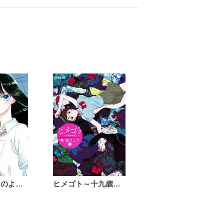
恋は雨上がりのように
ヒメゴト～十九歳の制服～