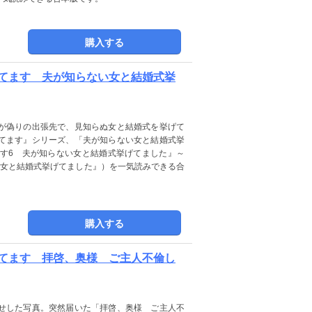
購入する
てます 夫が知らない女と結婚式挙
が偽りの出張先で、見知らぬ女と結婚式を挙げて
てます』シリーズ、「夫が知らない女と結婚式挙
す6 夫が知らない女と結婚式挙げてました』～
い女と結婚式挙げてました』）を一気読みできる合
購入する
てます 拝啓、奥様 ご主人不倫し
せした写真。突然届いた「拝啓、奥様 ご主人不