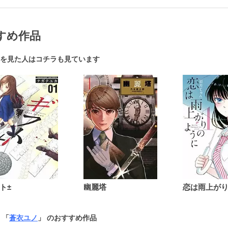
すめ作品
を見た人はコチラも見ています
ト±
幽麗塔
 「
蒼衣ユノ
」 のおすすめ作品