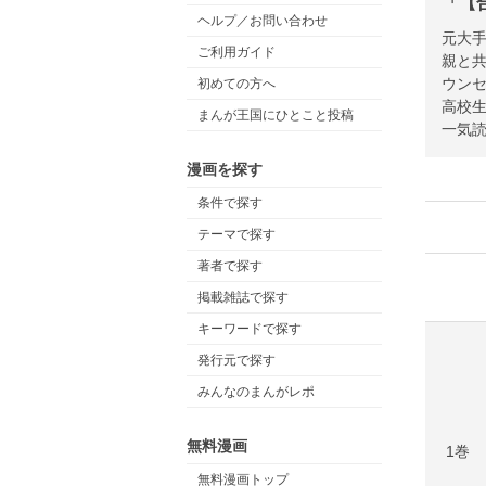
「【
ヘルプ／お問い合わせ
元大
ご利用ガイド
親と
ウン
初めての方へ
高校
まんが王国にひとこと投稿
一気
漫画を探す
条件で探す
テーマで探す
著者で探す
掲載雑誌で探す
キーワードで探す
発行元で探す
みんなのまんがレポ
無料漫画
1巻
無料漫画トップ