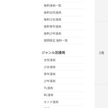
無料漫画一覧
無料女性漫画
無料少女漫画
無料青年漫画
無料少年漫画
期間限定 無料一覧
ジャンル別漫画
2巻
女性漫画
少女漫画
青年漫画
少年漫画
TL漫画
BL漫画
オトナ漫画