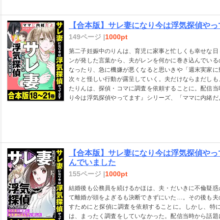
【合本版】サレ妻になり今は浮気探偵やっ
149ページ |
1000pt
第二子妊娠中のりんは、育児に家事と忙しくも幸せな日
ンが発した言葉から、夫がレンを何かに巻き込んでいる
なったり、急に機嫌が悪くなると思いきや「週末実家に
次々と怪しい行動が露呈していく。夫だけならまだしも
たりんは、探偵・コマに調査を依頼することに。配信当
り今は浮気探偵やってます』シリーズ、「ママに内緒だ
18 ママに内緒だよ』～『サレ妻になり今は浮気探偵や
る合本版です。
【合本版】サレ妻になり今は浮気探偵やっ
んでいました
155ページ |
1000pt
結婚後も公務員を続けるかほは、夫・だいきに不倫疑惑
て離婚が頭をよぎるも決断できずにいた…。その後も夫
すためにと探偵に調査を依頼することに。しかし、特
は、まったく調査をしていなかった。配信当時から話題