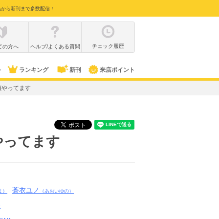
品から新刊まで多数配信！
チェック履歴
ての方へ
ヘルプ/よくある質問
ル
ランキング
新刊
来店ポイント
偵やってます
やってます
蒼衣ユノ
ま）
（あおいゆの）
c