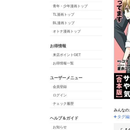
青年・少年漫画トップ
TL漫画トップ
BL漫画トップ
オトナ漫画トップ
お得情報
来店ポイントGET
お得情報一覧
ユーザーメニュー
会員登録
ログイン
チェック履歴
みんなの
タグ編
ヘルプ＆ガイド
お知らせ