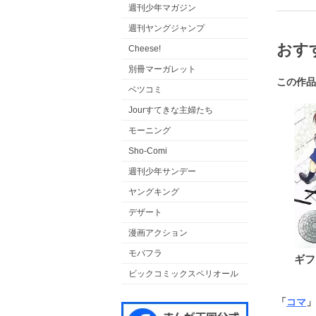
週刊少年マガジン
週刊ヤングジャンプ
おす
Cheese!
別冊マーガレット
この作品
ベツコミ
Jourすてきな主婦たち
モーニング
Sho-Comi
週刊少年サンデー
ヤングキング
デザート
漫画アクション
モバフラ
ギフ
ビックコミックスペリオール
「
コマ
」