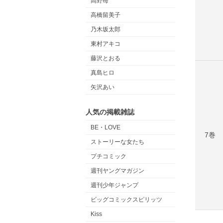
高野苺
高橋留美子
乃木坂太郎
東村アキコ
藤沢とおる
真島ヒロ
矢沢あい
人気の掲載雑誌
BE・LOVE
7巻
ストーリーな女たち
プチコミック
週刊ヤングマガジン
週刊少年ジャンプ
ビッグコミックスピリッツ
Kiss