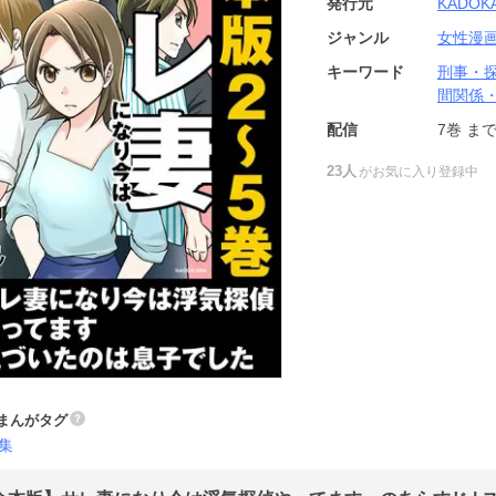
発行元
KADOK
ジャンル
女性漫
キーワード
刑事・
間関係
配信
7巻
ま
23人
がお気に入り登録中
まんがタグ
集