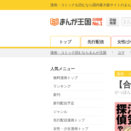
漫画・コミックを読むなら国内最大級サイトのまん
詳細
検索
トップ
先行配信
女性/
漫画・コミック読むならまんが王国
コマ
人気メニュー
漫画・
無料漫画トップ
【
ランキング
がっぽん
新刊
新刊配信予定
ジャンル
先行配信漫画トップ
女性・少女漫画トップ