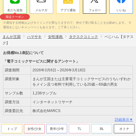
友だち追加
メルマガ
アプリ通知
フォロー
いいね
限定クーポン
※通知する情報およびタイミングが異なりますので、併せて受け取ることをお勧めします。 ※
通知をしないキャンペーンもあります。ご了承ください。
まんが王国
ハマサキ
女性漫画
タテスクコミック
ベじハム【タテス
ク】
お得感No.1表記について
「電子コミックサービスに関するアンケート」
調査期間
2026年3月6日～2026年3月18日
調査対象
まんが王国または主要電子コミックサービスのうちいずれか
をメイン且つ有料で利用している20歳～69歳の男女
サンプル数
1,236サンプル
調査方法
インターネットリサーチ
調査委託先
株式会社MARCS
詳細表示▼
トップ
女性/少女
青年/少年
TL
BL
オトナ