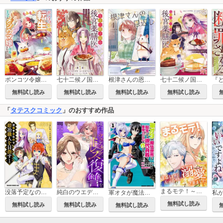
ポンコツ令嬢に転生したら、もふもふから王子のメシウマ嫁に任命されました【単行本】
七十二候ノ国の後宮薬膳医 ～見習い陶仙女ですが、もふもふ達とお妃様の問題を解決します～
根津さんの恩返し【単行本】
七十二候ノ国の後宮薬膳医 ～見習い陶仙女ですが、もふもふ達とお妃様の問題を解決します～【単行本】
無料試し読み
無料試し読み
無料試し読み
無料試し読み
「
タテスクコミック
」のおすすめ作品
まるモテ！～まるいほどモテる世界で溺愛されました～【タテスク】
没落予定なので、鍛冶職人を目指す【タテスク】
純白のウエディングドレスで復讐を【タテスク】
軍オタが魔法世界に転生したら、現代兵器で軍隊ハーレムを作っちゃいました!?【タテスク】
無料試し読み
無料試し読み
無料試し読み
無料試し読み