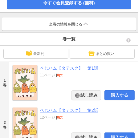
今すぐ会員登録する (無料)
全巻の情報を
閉じる
巻一覧
最新刊
まとめ買い
ベじハム【タテスク】 第1話
11ページ
|
0pt
1
巻
試し読み
購入する
ベじハム【タテスク】 第2話
12ページ
|
0pt
2
巻
試し読み
購入する