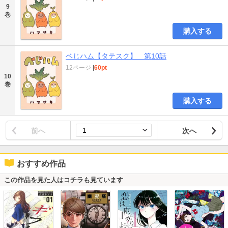
9
巻
購入する
ベじハム【タテスク】 第10話
12ページ
|
60pt
10
巻
購入する
前へ
次へ
おすすめ作品
この作品を見た人はコチラも見ています