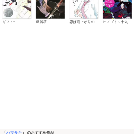
恋は雨上がりのように
ギフト±
幽麗塔
ヒメゴト～十九歳の制服～
「
ハマサキ
」 のおすすめ作品