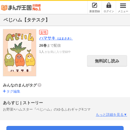
新規登録
ログイン
メニュー
ベじハム【タテスク】
女性
ハマサキ
（はまさき）
26巻
まで配信
1人
がお気に入り登録中
無料試し読み
みんなのまんがタグ
タグ編集
あらすじ | ストーリー
お野菜×ハムスター『ベじハム』のゆるふわギャグ4コマ
もっと詳細を見る▼