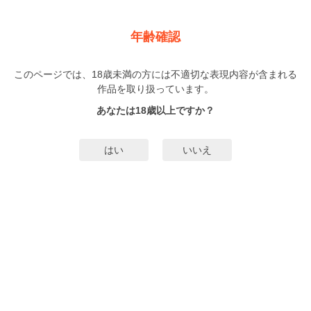
新規登録
ログイン
メニュー
年齢確認
ムスコが母の私にサカッてきます！ ～継母も一線超えたら
オスとメス！？～
このページでは、18歳未満の方には不適切な表現内容が含まれる
作品を取り扱っています。
オトナ
あまからや
（あまからや）
あなたは18歳以上ですか？
3巻
完結
35人
がお気に入り登録中
はい
いいえ
無料試し読み
みんなのまんがタグ
タグ編集
あらすじ | ストーリー
「いつか来ると思ってました…息子の祐一が母の私に夜這いしてくる日
が…！」私の名前は祐美子。共働きの夫と思春期を迎えた息子の祐一と三人で
つつましく暮らしています。ですが実は私と祐一には血の繋がりがありませ
ん。しかも祐一本人はその事実を知らないのです。そんなある日、祐一が私に
もっと詳細を見る▼