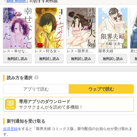
「
and moon
」のおすすめ作品
レス～幸せなんてなかった～
レス～狩る女～
レス～限界夫婦～
限界夫婦
無料試し読み
無料試し読み
無料試し読み
無料試し読み
読み方を選択
アプリで読む
ウェブで読む
専用アプリのダウンロード
サクサクまんがを読めて多機能！
新刊通知を受け取る
会員登録
をすると「限界夫婦 コミックス版」新刊配信のお知らせが受け取れま
す。