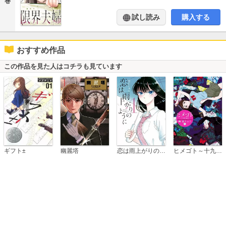
巻
試し読み
購入する
おすすめ作品
この作品を見た人はコチラも見ています
恋は雨上がりのように
ギフト±
幽麗塔
ヒメゴト～十九歳の制服～