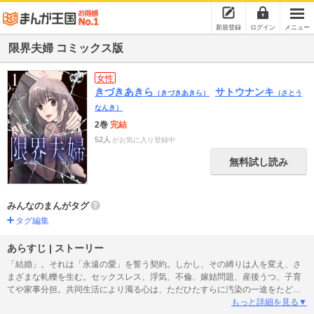
新規登録
ログイン
メニュー
限界夫婦 コミックス版
女性
きづきあきら
サトウナンキ
（きづきあきら）
（さとう
なんき）
2巻
完結
52人
がお気に入り登録中
無料試し読み
みんなのまんがタグ
タグ編集
あらすじ | ストーリー
「結婚」。それは「永遠の愛」を誓う契約。しかし、その縛りは人を変え、さ
まざまな軋轢を生む。セックスレス、浮気、不倫、嫁姑問題、産後うつ、子育
てや家事分担。共同生活により濁る心は、ただひたすらに汚染の一途をたどる
――。
もっと詳細を見る▼