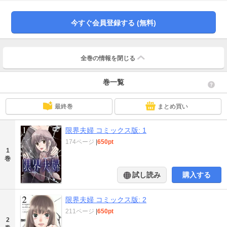
今すぐ会員登録する (無料)
全巻の情報を
閉じる
巻一覧
最終巻
まとめ買い
限界夫婦 コミックス版: 1
174ページ
|
650pt
1
巻
試し読み
購入する
限界夫婦 コミックス版: 2
211ページ
|
650pt
2