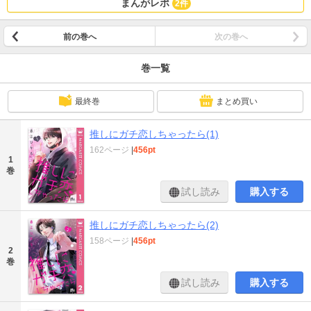
まんがレポ
2件
前の巻へ
次の巻へ
巻一覧
最終巻
まとめ買い
推しにガチ恋しちゃったら(1)
162ページ
|
456pt
1
巻
試し読み
購入する
推しにガチ恋しちゃったら(2)
158ページ
|
456pt
2
巻
試し読み
購入する