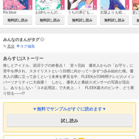
Re:blue
お姉ちゃんの翠くん
うちの弟どもがすみません
太陽よりも眩しい星
君
無料試し読み
無料試し読み
無料試し読み
無料試し読み
みんなのまんがタグ
充分
タグ編集
あらすじ|ストーリー
推しとアイドル、泥沼ラブの終着点！ 堂々完結 優衣人からの「お守り」に
背中を押され、スタイリストという目標に向かって一歩ずつ歩み始めた桃。優
衣人の隣に立って歩くという未来を夢見る中、FLEEKが23時間テレビのメイン
パーソナリティに大抜擢！ しかし、優衣人と番組スポンサーの写真が流出
し、ありもしない「コネ起用説」で大炎上…！ FLEEK最大のピンチ、どう乗
り切る――!?
▼無料でサンプルがすぐに読めます▼
試し読み