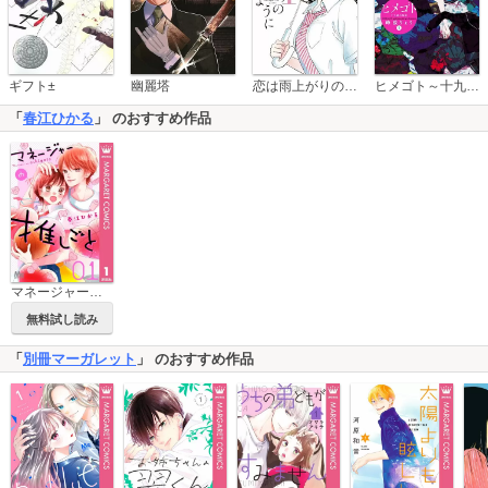
恋は雨上がりのように
ギフト±
幽麗塔
ヒメゴト～十九歳の制服～
「
春江ひかる
」 のおすすめ作品
マネージャーの推しごと
無料試し読み
「
別冊マーガレット
」 のおすすめ作品