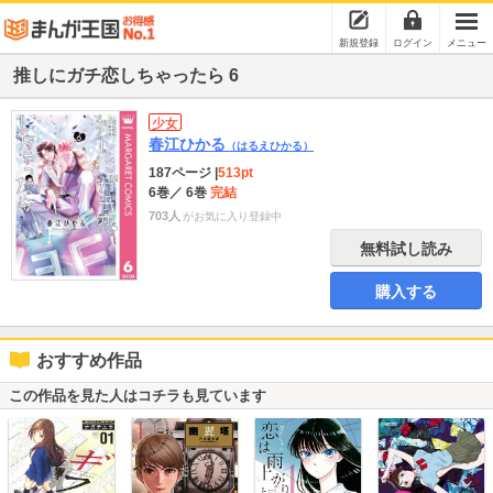
新規登録
ログイン
メニュー
推しにガチ恋しちゃったら 6
少女
春江ひかる
（はるえひかる）
187ページ
|
513pt
6巻
／ 6巻
完結
703人
がお気に入り登録中
無料試し読み
購入する
おすすめ作品
この作品を見た人はコチラも見ています