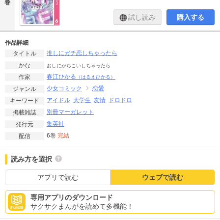
巻
試し読み
購入する
作品詳細
推しにガチ恋しちゃったら
タイトル
かな
おしにがちこいしちゃったら
春江ひかる
作家
（はるえひかる）
少女コミック
恋愛
ジャンル
アイドル
大学生
友情
ドロドロ
キーワード
別冊マーガレット
掲載雑誌
集英社
発行元
6巻
完結
配信
読み方を選択
アプリで読む
ウェブで読む
専用アプリのダウンロード
サクサクまんがを読めて多機能！