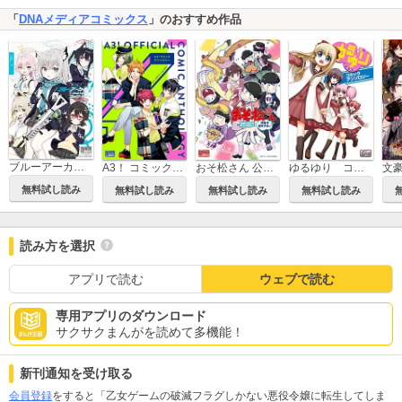
「
DNAメディアコミックス
」のおすすめ作品
ブルーアーカイブ コミックアンソロジー
A3！ コミックアンソロジー
おそ松さん 公式コミックアンソロジー
ゆるゆり コミックアンソロジー
無料試し読み
無料試し読み
無料試し読み
無料試し読み
読み方を選択
アプリで読む
ウェブで読む
専用アプリのダウンロード
サクサクまんがを読めて多機能！
新刊通知を受け取る
会員登録
をすると「乙女ゲームの破滅フラグしかない悪役令嬢に転生してしま