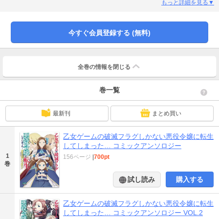
トーリー集をお楽しみください☆ 【カバー】原画：大島美和 仕上：重冨英
もっと詳細を見る▼
里 特効：木下尚也（EXPLOSION） 【イラスト】大島美和/森乃葉りふ
【マンガ】アメノ/ichinomi/杜若わか/桂イチホ/桜井ゆっけ/佐悠/ストロマ/高原
由/十屋つぐみ/はやせれく/まじこ/望月和臣/吉村佳/れぐ95
今すぐ会員登録する (無料)
全巻の情報を
閉じる
巻一覧
最新刊
まとめ買い
乙女ゲームの破滅フラグしかない悪役令嬢に転生
してしまった… コミックアンソロジー
1
156ページ
|
700pt
巻
試し読み
購入する
乙女ゲームの破滅フラグしかない悪役令嬢に転生
してしまった… コミックアンソロジー VOL.2