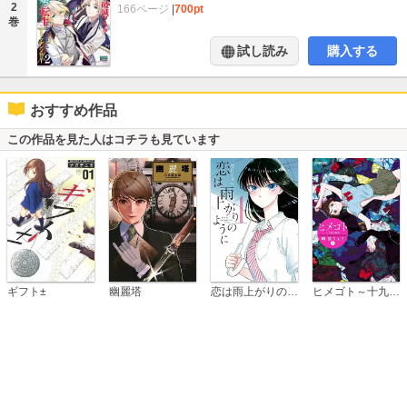
2
166ページ
|
700pt
巻
試し読み
購入する
おすすめ作品
この作品を見た人はコチラも見ています
恋は雨上がりのように
ギフト±
幽麗塔
ヒメゴト～十九歳の制服～