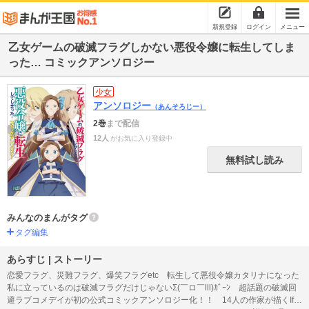
新規登録
ログイン
メニュー
乙女ゲームの破滅フラグしかない悪役令嬢に転生してしま
った… コミックアンソロジー
少女
アンソロジー
（あんそろじー）
2巻
まで配信
12人
がお気に入り登録中
無料試し読み
みんなのまんがタグ
タグ編集
あらすじ | ストーリー
恋愛フラグ、災難フラグ、爆笑フラグetc 転生して悪役令嬢カタリナになった
私に立っているのは破滅フラグだけじゃないΣ(￣ロ￣lll)ｶﾞｰﾝ 超話題の破滅回
避ラブコメデイが初の公式コミックアンソロジー化！！ 14人の作家が描くIfス