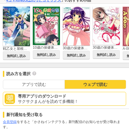
「
4コマKINGSぱれっとコミックス
」のおすすめ作品
10歳の保健体育-補習編-
30歳の保健体育恋のステップアップ編
30歳の保健体育ラブフラグ編
戦乙女と屋根の下
A-0
無料試し読み
無料試し読み
無料試し読み
無料試し読み
読み方を選択
アプリで読む
ウェブで読む
専用アプリのダウンロード
サクサクまんがを読めて多機能！
新刊通知を受け取る
会員登録
をすると「かさねインテグラる」新刊配信のお知らせが受け取れま
す。