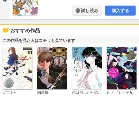
巻
試し読み
購入する
おすすめ作品
この作品を見た人はコチラも見ています
恋は雨上がりのように
ギフト±
幽麗塔
ヒメゴト～十九歳の制服～