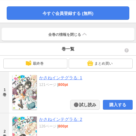
積也と重の微妙な距離感はどう変わっていくのか…!?
今すぐ会員登録する (無料)
全巻の情報を
閉じる
巻一覧
最終巻
まとめ買い
かさねインテグラる: 1
121ページ
|
800pt
1
巻
試し読み
購入する
かさねインテグラる: 2
126ページ
|
800pt
2