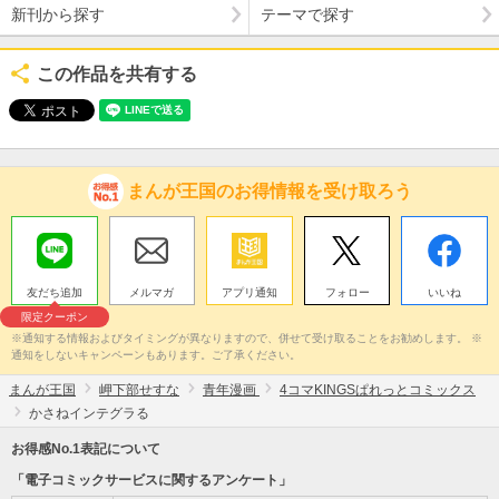
新刊から探す
テーマで探す
この作品を共有する
まんが王国のお得情報を受け取ろう
友だち追加
メルマガ
アプリ通知
フォロー
いいね
限定クーポン
※通知する情報およびタイミングが異なりますので、併せて受け取ることをお勧めします。 ※
通知をしないキャンペーンもあります。ご了承ください。
まんが王国
岬下部せすな
青年漫画
4コマKINGSぱれっとコミックス
かさねインテグラる
お得感No.1表記について
「電子コミックサービスに関するアンケート」