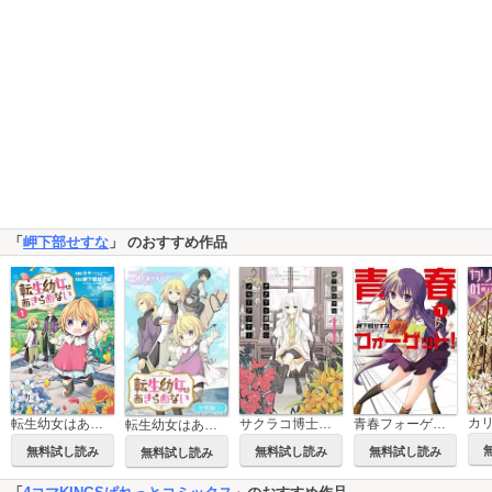
「
岬下部せすな
」 のおすすめ作品
カ
サクラコ博士のメモリアツリー
青春フォーゲット！
転生幼女はあきらめない
転生幼女はあきらめない【分冊版】
無料試し読み
無料試し読み
無料試し読み
無料試し読み