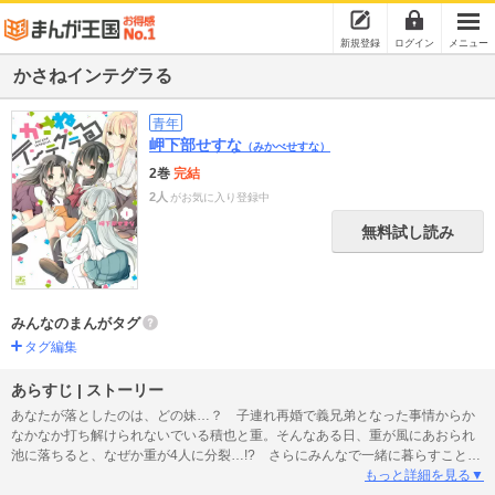
新規登録
ログイン
メニュー
かさねインテグラる
青年
岬下部せすな
（みかべせすな）
2巻
完結
2人
がお気に入り登録中
無料試し読み
みんなのまんがタグ
タグ編集
あらすじ | ストーリー
あなたが落としたのは、どの妹…？ 子連れ再婚で義兄弟となった事情からか
なかなか打ち解けられないでいる積也と重。そんなある日、重が風にあおられ
池に落ちると、なぜか重が4人に分裂…!? さらにみんなで一緒に暮らすこと
に!! こうして幕を開けた、個性豊かな姉妹とのちょっと変わった共同生活♪
もっと詳細を見る▼