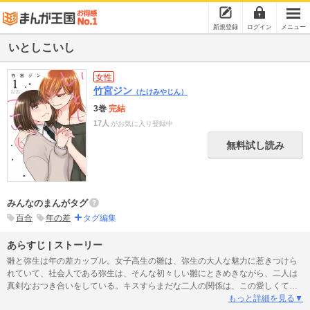
新規登録
ログイン
メニュー
いとしこいし
女性
竹宮ジン
（たけみやじん）
3巻
完結
17人
がお気に入り登録中
無料試し読み
みんなのまんがタグ
百合
年の差
タグ編集
あらすじ | ストーリー
雛と弥生は年の差カップル。女子高生の雛は、弥生の大人な魅力に惹きつけら
れていて、社会人である弥生は、そんな初々しい雛にときめきながら、二人は
真剣なおつき合いをしている。キスすらまだな二人の関係は、この愛しくて恋
しい日々の中で、どのように進んでいくのだろうか……
もっと詳細を見る▼