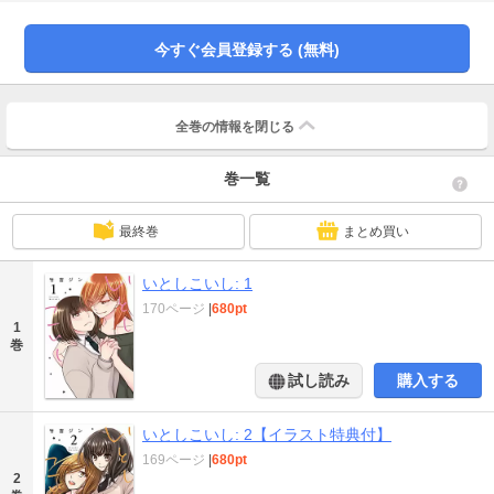
今すぐ会員登録する (無料)
全巻の情報を
閉じる
巻一覧
最終巻
まとめ買い
いとしこいし: 1
170ページ
|
680pt
1
巻
試し読み
購入する
いとしこいし: 2【イラスト特典付】
169ページ
|
680pt
2