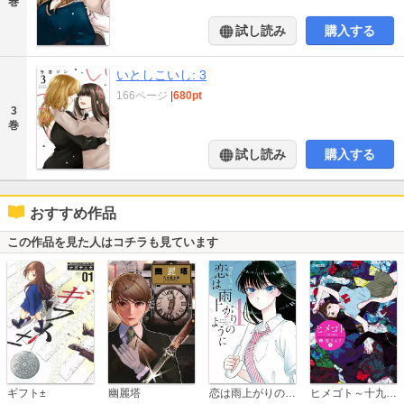
巻
試し読み
購入する
いとしこいし: 3
166ページ
|
680pt
3
巻
試し読み
購入する
おすすめ作品
この作品を見た人はコチラも見ています
恋は雨上がりのように
ギフト±
幽麗塔
ヒメゴト～十九歳の制服～