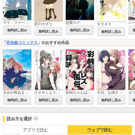
マイ・ファーストレディ
恋愛ログ
シ
恋のカオリ
キラキラ
無料試し読み
無料試し読み
無料試し読み
無料試し読み
「
百合姫コミックス
」のおすすめ作品
きみが死ぬまで恋をしたい
ささやくように恋を唄う
彩純ちゃんはレズ風俗に興味があります！
今日、お姉さんとエッチしない？ 百合アンソロジー
無料試し読み
無料試し読み
無料試し読み
無料試し読み
読み方を選択
アプリで読む
ウェブで読む