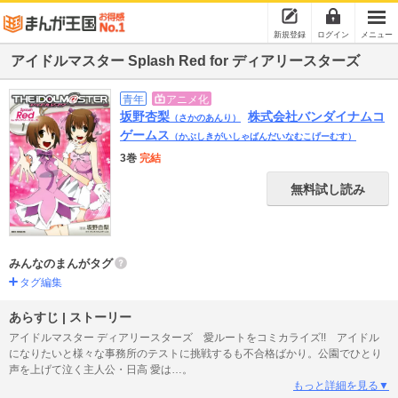
新規登録
ログイン
メニュー
アイドルマスター Splash Red for ディアリースターズ
青年
アニメ化
坂野杏梨
株式会社バンダイナムコ
（さかのあんり）
ゲームス
（かぶしきがいしゃばんだいなむこげーむす）
3巻
完結
無料試し読み
みんなのまんがタグ
タグ編集
あらすじ | ストーリー
アイドルマスター ディアリースターズ 愛ルートをコミカライズ!! アイドル
になりたいと様々な事務所のテストに挑戦するも不合格ばかり。公園でひとり
声を上げて泣く主人公・日高 愛は…。
もっと詳細を見る▼