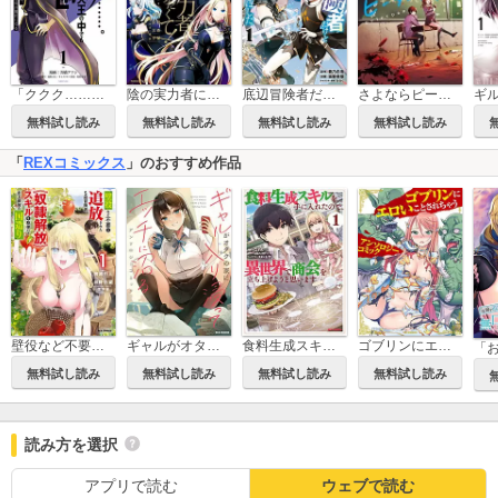
「ククク……。奴は四天王の中でも最弱」と解雇された俺、なぜか勇者と聖女の師匠になる
陰の実力者になりたくて！
底辺冒険者だけど魔法を極めてみることにした ～無能スキルから神スキルに進化した【魔法創造】と【アイテム作成】で無双する～
さよならピーターパン
ギ
無料試し読み
無料試し読み
無料試し読み
無料試し読み
「
REXコミックス
」のおすすめ作品
壁役など不要と追放されたＳ級冒険者、≪奴隷解放≫スキルを駆使して史上最強の国造り
ギャルがオタクの家に入り浸ってエッチに沼るアンソロジーコミック
食料生成スキルを手に入れたので、異世界で商会を立ち上げようと思います
ゴブリンにエロいことされちゃうアンソロジーコミック
無料試し読み
無料試し読み
無料試し読み
無料試し読み
読み方を選択
アプリで読む
ウェブで読む