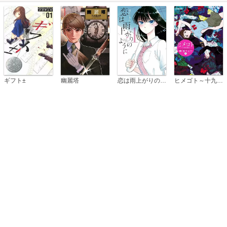
恋は雨上がりのように
ギフト±
幽麗塔
ヒメゴト～十九歳の制服～