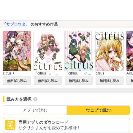
「
サブロウタ
」 のおすすめ作品
citrus +
『citrus +』 小冊子
『citrus』 小冊子
citrus
無料試し読み
無料試し読み
無料試し読み
無料試し読み
読み方を選択
アプリで読む
ウェブで読む
専用アプリのダウンロード
サクサクまんがを読めて多機能！