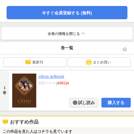
今すぐ会員登録する (無料)
全巻の情報を
閉じる
巻一覧
最新刊
まとめ買い
citrus artbook
151ページ
|
4982pt
1
巻
試し読み
購入する
おすすめ作品
この作品を見た人はコチラも見ています