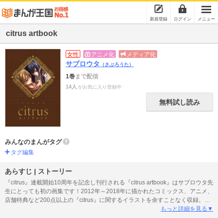
新規登録
ログイン
メニュー
citrus artbook
女性
アニメ化
メディア化
サブロウタ
（さぶろうた）
1巻
まで配信
14人
がお気に入り登録中
無料試し読み
みんなのまんがタグ
タグ編集
あらすじ | ストーリー
『citrus』連載開始10周年を記念し刊行される『citrus artbook』はサブロウタ先
生にとっても初の画集です！2012年～2018年に描かれたコミックス、アニメ、
店舗特典など200点以上の『citrus』に関するイラストを余すことなく収録。そ
のほか当時を振り返ったサブロウタ先生のコメントなど本書だけのオリジナル
もっと詳細を見る▼
要素も！柚子と芽衣の軌跡を記録した完全保存版!!