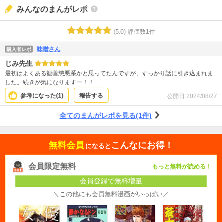
みんなのまんがレポ
(
5.0
)
評価数
1
件
味噌さん
購入者レポ
じみ先生
最初はよくある勧善懲悪系かと思ってたんですが、すっかり話に引き込まれま
した。続きが気になりますー！！
参考になった(
1
)
報告する
公開日:
2024/08/27
全てのまんがレポを見る(1件)
無料会員
こんなにお得！
になると
会員限定無料
もっと無料が読める！
会員登録で無料増量
＼この他にも会員無料漫画がいっぱい／