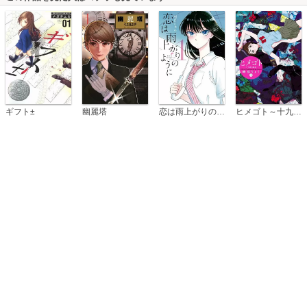
恋は雨上がりのように
ギフト±
幽麗塔
ヒメゴト～十九歳の制服～