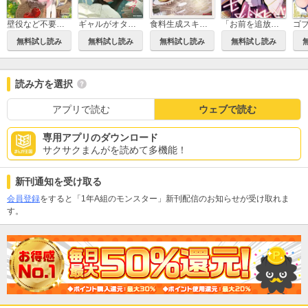
壁役など不要と追放されたＳ級冒険者、≪奴隷解放≫スキルを駆使して史上最強の国造り
ギャルがオタクの家に入り浸ってエッチに沼るアンソロジーコミック
食料生成スキルを手に入れたので、異世界で商会を立ち上げようと思います
「お前を追放する」追放されたのは俺ではなく無口な魔法少女でした
無料試し読み
無料試し読み
無料試し読み
無料試し読み
読み方を選択
アプリで読む
ウェブで読む
専用アプリのダウンロード
サクサクまんがを読めて多機能！
新刊通知を受け取る
会員登録
をすると「1年A組のモンスター」新刊配信のお知らせが受け取れま
す。