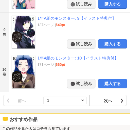
試し読み
購入する
1年A組のモンスター: 9【イラスト特典付】
187ページ
|
640pt
9
巻
試し読み
購入する
1年A組のモンスター: 10【イラスト特典付】
171ページ
|
660pt
10
巻
試し読み
購入する
前へ
次へ
おすすめ作品
この作品を見た人はコチラも見ています