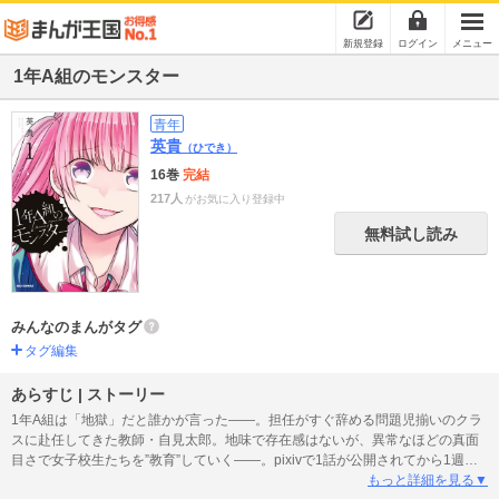
新規登録
ログイン
メニュー
1年A組のモンスター
青年
英貴
（ひでき）
16巻
完結
217人
がお気に入り登録中
無料試し読み
みんなのまんがタグ
タグ編集
あらすじ | ストーリー
1年A組は「地獄」だと誰かが言った――。担任がすぐ辞める問題児揃いのクラ
スに赴任してきた教師・自見太郎。地味で存在感はないが、異常なほどの真面
目さで女子校生たちを”教育”していく――。pixivで1話が公開されてから1週間
で20万PV！ 男教師が問題児な女子校生を教育して立場逆転！ [男子高校生
もっと詳細を見る▼