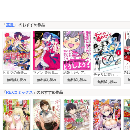
「
英貴
」 のおすすめ作品
ヒミツの薔薇十字団
マノン 警官見習い中
結婚したいアラサー漫画家が婚活前に女子力向上させてみた話
チャリに乗れない！
無料試し読み
無料試し読み
無料試し読み
無料試し読み
「
REXコミックス
」のおすすめ作品