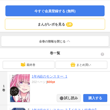
を養いたいお姉さんの話]の英貴が贈る女子校再生ストーリー。
今すぐ会員登録する (無料)
まんがレポを見る
1件
全巻の情報を
閉じる
巻一覧
最終巻
まとめ買い
1年A組のモンスター: 1
202ページ
|
600pt
1
巻
試し読み
購入する
1年A組のモンスター: 2【イラスト特典付】