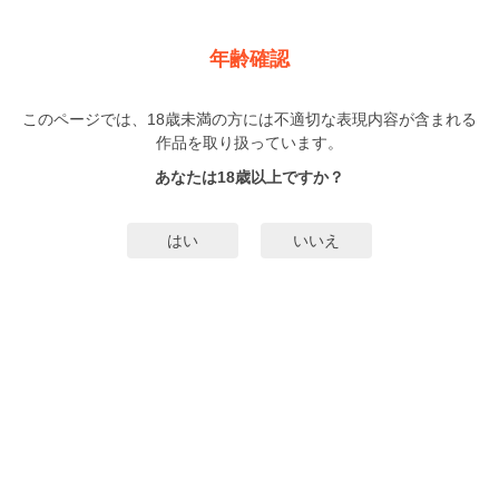
新規登録
ログイン
メニュー
年齢確認
かわいいけどかわいくない【単行本版（特典付き）】
このページでは、18歳未満の方には不適切な表現内容が含まれる
BL
作品を取り扱っています。
さきしたせんむ
（さきしたせんむ）
2巻
完結
あなたは18歳以上ですか？
299人
がお気に入り登録中
無料試し読み
はい
いいえ
みんなのまんがタグ
ノンケ受け
リーマン受け
上司×部下
タグ編集
あらすじ | ストーリー
全てに恵まれたパーフェクトな男・穂積恵一（30）。起業した会社は順調で私
生活も超充実、人生すべて思うがまま――。ただ1点、「極度の寂しがり屋であ
る」ということを除いては。添い寝がないと眠れない、と毎晩女の子をベッド
に侍らせ、その醜態の後始末をするのは、いつも秘書の伊吹。恵一の大学時代
もっと詳細を見る▼