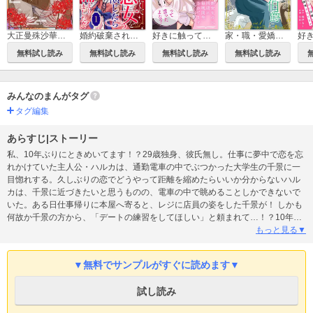
大正曼殊沙華～未亡人は参謀将校の愛檻に囚われる【合冊版】
婚約破棄されたくて悪女を演じたらドS王子に捕まりました!?
好きに触っていいって言ったよな？ー処女なのに同期に毎晩開発されてますー【合本版】
家・職・愛嬌無しですが、幼馴染伯爵に拾われ甘やかされてます。
無料試し読み
無料試し読み
無料試し読み
無料試し読み
みんなのまんがタグ
タグ編集
あらすじ|ストーリー
私、10年ぶりにときめいてます！？29歳独身、彼氏無し。仕事に夢中で恋を忘
れかけていた主人公・ハルカは、通勤電車の中でぶつかった大学生の千景に一
目惚れする。久しぶりの恋でどうやって距離を縮めたらいいか分からないハル
カは、千景に近づきたいと思うものの、電車の中で眺めることしかできないで
いた。ある日仕事帰りに本屋へ寄ると、レジに店員の姿をした千景が！ しかも
何故か千景の方から、「デートの練習をしてほしい」と頼まれて…！？10年ぶ
りの恋、一体どうなっちゃうの──！？こじらせアラサー×不器用な年下男子が
もっと見る▼
織り成す、じれキュンラブストーリー開幕！
▼無料でサンプルがすぐに読めます▼
試し読み