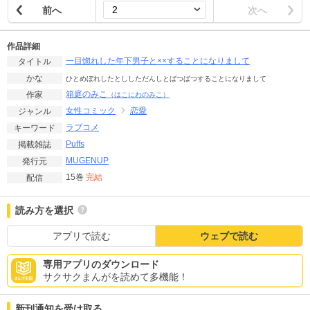
前へ
次へ
作品詳細
一目惚れした年下男子と××することになりまして
タイトル
かな
ひとめぼれしたとししただんしとばつばつすることになりまして
箱庭のみこ
作家
（はこにわのみこ）
女性コミック
恋愛
ジャンル
ラブコメ
キーワード
Puffs
掲載雑誌
MUGENUP
発行元
15巻
完結
配信
読み方を選択
アプリで読む
ウェブで読む
専用アプリのダウンロード
サクサクまんがを読めて多機能！
新刊通知を受け取る