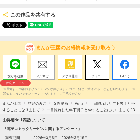
この作品を共有する
まんが王国のお得情報を受け取ろう
友だち追加
メルマガ
アプリ通知
フォロー
いいね
限定クーポン
※通知する情報およびタイミングが異なりますので、併せて受け取ることをお勧めします。 ※
通知をしないキャンペーンもあります。ご了承ください。
まんが王国
箱庭のみこ
女性漫画
Puffs
一目惚れした年下男子と××
することになりまして
一目惚れした年下男子と××することになりまして 13
お得感No.1表記について
「電子コミックサービスに関するアンケート」
調査期間
2026年3月6日～2026年3月18日