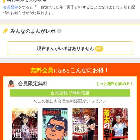
会員登録
をすると「一目惚れした年下男子と××することになりまして」新刊配
信のお知らせが受け取れます。
みんなのまんがレポ
現在まんがレポはありません
0件
無料会員
こんなにお得！
になると
会員限定無料
もっと無料が読める！
会員登録で無料増量
＼この他にも会員無料漫画がいっぱい／