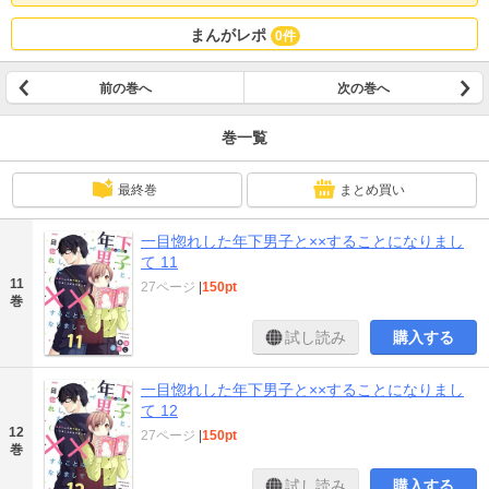
まんがレポ
0件
前の巻へ
次の巻へ
巻一覧
最終巻
まとめ買い
一目惚れした年下男子と××することになりまし
て 11
11
27ページ
|
150pt
巻
試し読み
購入する
一目惚れした年下男子と××することになりまし
て 12
12
27ページ
|
150pt
巻
試し読み
購入する