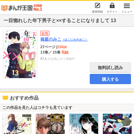
新規登録
ログイン
メニュー
一目惚れした年下男子と××することになりまして 13
女性
箱庭のみこ
（はこにわのみこ）
27ページ
|
150pt
13巻
／ 15巻
完結
87人
がお気に入り登録中
無料試し読み
購入する
おすすめ作品
この作品を見た人はコチラも見ています