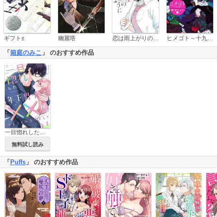
恋は雨上がりのように
ギフト±
幽麗塔
ヒメゴト～十九歳の制服～
「
箱庭のみこ
」 のおすすめ作品
一目惚れした年下男子と××することになりまして【合本版】
無料試し読み
「
Puffs
」 のおすすめ作品