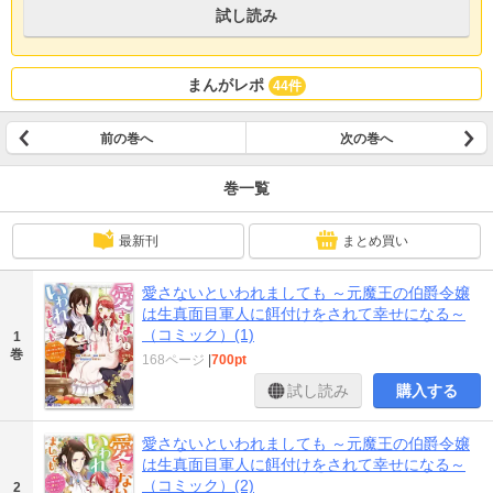
試し読み
まんがレポ
44件
前の巻へ
次の巻へ
巻一覧
最新刊
まとめ買い
愛さないといわれましても ～元魔王の伯爵令嬢
は生真面目軍人に餌付けをされて幸せになる～
（コミック）(1)
1
巻
168ページ
|
700pt
試し読み
購入する
愛さないといわれましても ～元魔王の伯爵令嬢
は生真面目軍人に餌付けをされて幸せになる～
（コミック）(2)
2