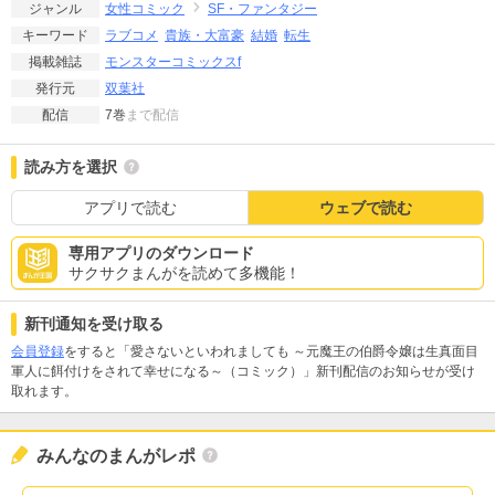
女性コミック
SF・ファンタジー
ジャンル
ラブコメ
貴族・大富豪
結婚
転生
キーワード
モンスターコミックスf
掲載雑誌
双葉社
発行元
7巻
まで配信
配信
読み方を選択
アプリで読む
ウェブで読む
専用アプリのダウンロード
サクサクまんがを読めて多機能！
新刊通知を受け取る
会員登録
をすると「愛さないといわれましても ～元魔王の伯爵令嬢は生真面目
軍人に餌付けをされて幸せになる～（コミック）」新刊配信のお知らせが受け
取れます。
みんなのまんがレポ