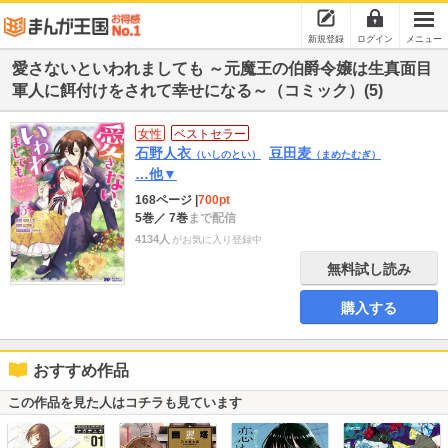
新規登録
ログイン
メニュー
愛さないといわれましても ～元魔王の伯爵令嬢は生真面目
軍人に餌付けをされて幸せになる～（コミック）(5)
女性
ベストセラー
石野人衣
豆田麦
（いしのとい）
（まめたむぎ）
…他▼
168ページ
|
700pt
5巻
／ 7巻
まで配信
4134人
がお気に入り登録中
無料試し読み
購入する
おすすめ作品
この作品を見た人はコチラも見ています