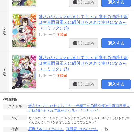
試し読み
購入する
愛さないといわれましても ～元魔王の伯爵令嬢
は生真面目軍人に餌付けをされて幸せになる～
（コミック）(6)
6
巻
170ページ
|
700pt
試し読み
購入する
愛さないといわれましても ～元魔王の伯爵令嬢
は生真面目軍人に餌付けをされて幸せになる～
（コミック）(7)
7
巻
170ページ
|
720pt
試し読み
購入する
作品詳細
愛さないといわれましても ～元魔王の伯爵令嬢は生真面目軍人
タイトル
に餌付けをされて幸せになる～（コミック）
かな
あいさないといわれましてももとまおうのはくしゃくれいじょうはきまじめ
ぐんじんにえづけをされてしあわせになるこみっく
石野人衣
豆田麦
…他
作家
（いしのとい）
（まめたむぎ）