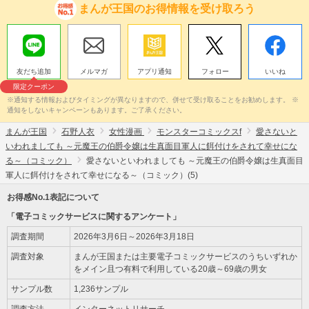
まんが王国のお得情報を受け取ろう
友だち追加
メルマガ
アプリ通知
フォロー
いいね
限定クーポン
※通知する情報およびタイミングが異なりますので、併せて受け取ることをお勧めします。 ※
通知をしないキャンペーンもあります。ご了承ください。
まんが王国
石野人衣
女性漫画
モンスターコミックスf
愛さないと
いわれましても ～元魔王の伯爵令嬢は生真面目軍人に餌付けをされて幸せにな
る～（コミック）
愛さないといわれましても ～元魔王の伯爵令嬢は生真面目
軍人に餌付けをされて幸せになる～（コミック）(5)
お得感No.1表記について
「電子コミックサービスに関するアンケート」
調査期間
2026年3月6日～2026年3月18日
調査対象
まんが王国または主要電子コミックサービスのうちいずれか
をメイン且つ有料で利用している20歳～69歳の男女
サンプル数
1,236サンプル