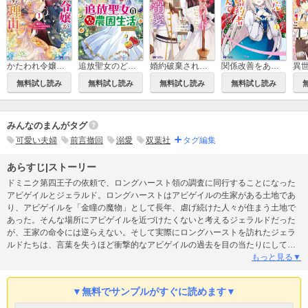
かたわれ令嬢が男装する理由(コミック)
追放聖女のどろんこ農園生活～いつのまにか隣国を救ってしまいました～(コミック)
婚約破棄されたのでお掃除メイドになったら笑わない貴公子様に溺愛されました(コミック)
関係改善をあきらめて距離をおいたら、塩対応だった婚約者が絡んでくるようになりました(コミック)
無料試し読み
無料試し読み
無料試し読み
無料試し読み
みんなのまんがタグ
可愛い夫婦
前言撤回
溺愛
双葉社
タグ編集
あらすじ|ストーリー
ドミニク第四王子の依頼で、ロングハースト領の調査に同行することになった
アビゲイルとジェラルド。ロングハーストはアビゲイルの生家がある土地であ
り、アビゲイルを「金瞳の魔物」として長年、虐げ続けた人々が住まう土地で
あった。そんな場所にアビゲイルを近づけたくないと考えるジェラルドだった
が、王家の命令には逆らえない。そして実際にロングハーストを訪れたジェラ
ルドたちは、言葉を失うほど衝撃的なアビゲイルの過去を目の当たりにしてし
まい――!?
もっと見る▼
▼無料でサンプルがすぐに読めます▼