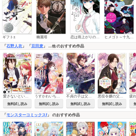
恋は雨上がりのように
ギフト±
幽麗塔
ヒメゴト～十九歳の制服～
「
石野人衣
」 「
豆田麦
」
のおすすめ作品
…他
愛さないといわれましても ～元魔王の伯爵令嬢は生真面目軍人に餌付けをされて幸せになる～(コミック) 分冊版
うすかわいちまいむこうがわ ～婚約破棄された二度目の人生、あやかしを視る目が最強軍人を導く～
不貞の子は父に売られた嫁ぎ先の成り上がり男爵に真価を見いだされる ～ロレッタと天才魔道具士の結婚～
悪役令嬢の父親に転生したので、妻と娘を溺愛します(話売り)
無料試し読み
無料試し読み
無料試し読み
無料試し読み
「
モンスターコミックスf
」 のおすすめ作品