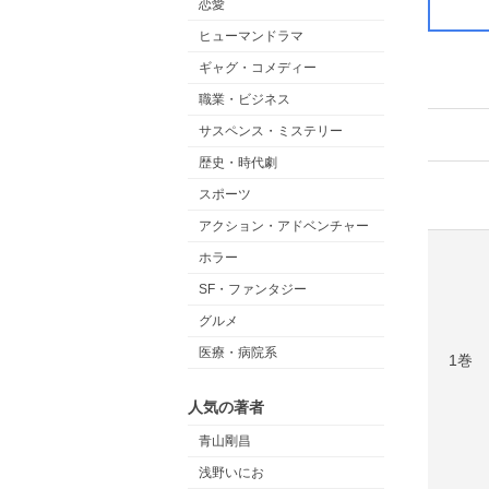
恋愛
ヒューマンドラマ
ギャグ・コメディー
職業・ビジネス
サスペンス・ミステリー
歴史・時代劇
スポーツ
アクション・アドベンチャー
ホラー
SF・ファンタジー
グルメ
医療・病院系
1巻
人気の著者
青山剛昌
浅野いにお