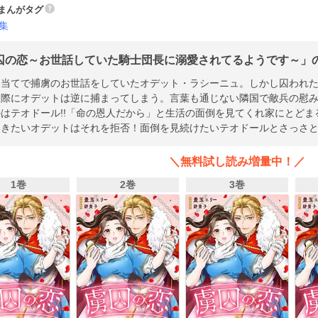
まんがタグ
集
囚の恋～お世話していた騎士団長に溺愛されてるようです～」のあ
目当てで捕虜のお世話をしていたオデット・ラシーニュ。しかし囚われ
た際にオデットは逆に捕まってしまう。言葉も通じない隣国で敵兵の慰
はテオドール!!「命の恩人だから」と生活の面倒を見てくれ家にとど
いきたいオデットはそれを拒否！面倒を見続けたいテオドールとさっさと
＼無料試し読み増量中！／
1巻
2巻
3巻