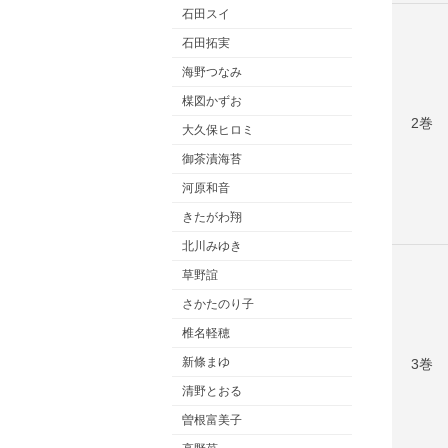
石田スイ
石田拓実
海野つなみ
楳図かずお
2巻
大久保ヒロミ
御茶漬海苔
河原和音
きたがわ翔
北川みゆき
草野誼
さかたのり子
椎名軽穂
新條まゆ
3巻
清野とおる
曽根富美子