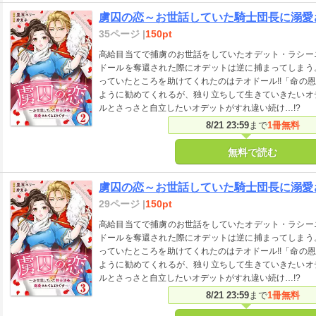
虜囚の恋～お世話していた騎士団長に溺愛
35ページ |
150pt
高給目当てで捕虜のお世話をしていたオデット・ラシー
ドールを奪還された際にオデットは逆に捕まってしまう
っていたところを助けてくれたのはテオドール!!「命の
ように勧めてくれるが、独り立ちして生きていきたいオ
ルとさっさと自立したいオデットがすれ違い続け…!?
8/21 23:59
まで
1冊無料
無料で読む
虜囚の恋～お世話していた騎士団長に溺愛
29ページ |
150pt
高給目当てで捕虜のお世話をしていたオデット・ラシー
ドールを奪還された際にオデットは逆に捕まってしまう
っていたところを助けてくれたのはテオドール!!「命の
ように勧めてくれるが、独り立ちして生きていきたいオ
ルとさっさと自立したいオデットがすれ違い続け…!?
8/21 23:59
まで
1冊無料