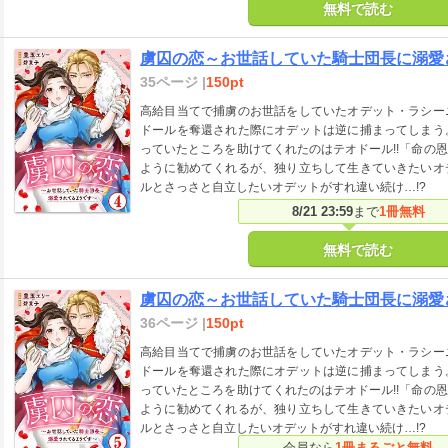
無料で読む
虜囚の恋～お世話していた騎士団長に溺愛
35ページ |
150pt
高給目当てで捕虜のお世話をしていたオデット・ラシー
ドールを奪還された際にオデットは逆に捕まってしまう
っていたところを助けてくれたのはテオドール!!「命の
ように勧めてくれるが、独り立ちして生きていきたいオ
ルとさっさと自立したいオデットがすれ違い続け…!?
8/21 23:59
まで
1冊無料
無料で読む
虜囚の恋～お世話していた騎士団長に溺愛
36ページ |
150pt
高給目当てで捕虜のお世話をしていたオデット・ラシー
ドールを奪還された際にオデットは逆に捕まってしまう
っていたところを助けてくれたのはテオドール!!「命の
ように勧めてくれるが、独り立ちして生きていきたいオ
ルとさっさと自立したいオデットがすれ違い続け…!?
会員なら
1冊まるごと無料