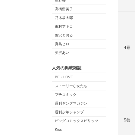
高野苺
高橋留美子
乃木坂太郎
東村アキコ
藤沢とおる
真島ヒロ
4巻
矢沢あい
人気の掲載雑誌
BE・LOVE
ストーリーな女たち
プチコミック
週刊ヤングマガジン
週刊少年ジャンプ
5巻
ビッグコミックスピリッツ
Kiss