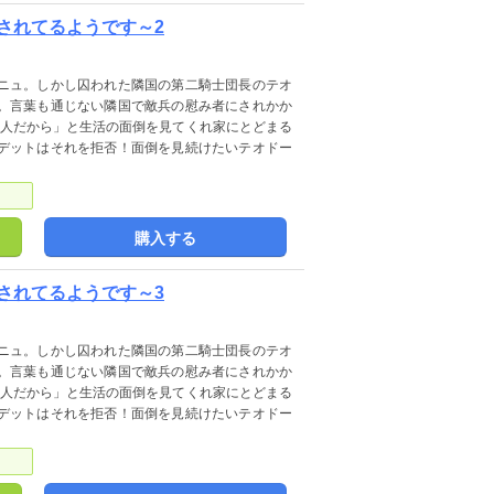
されてるようです～2
ニュ。しかし囚われた隣国の第二騎士団長のテオ
。言葉も通じない隣国で敵兵の慰み者にされかか
恩人だから」と生活の面倒を見てくれ家にとどまる
デットはそれを拒否！面倒を見続けたいテオドー
購入する
されてるようです～3
ニュ。しかし囚われた隣国の第二騎士団長のテオ
。言葉も通じない隣国で敵兵の慰み者にされかか
恩人だから」と生活の面倒を見てくれ家にとどまる
デットはそれを拒否！面倒を見続けたいテオドー