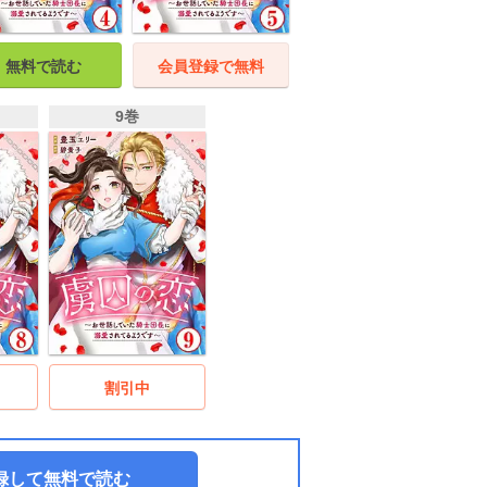
無料で読む
会員登録で無料
9巻
割引中
録して無料で読む