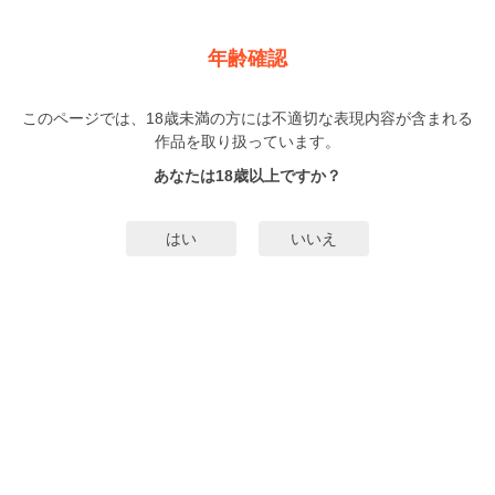
新規登録
ログイン
メニュー
年齢確認
推しのBL練習に付き合わされています 単行本版
このページでは、18歳未満の方には不適切な表現内容が含まれる
BL
作品を取り扱っています。
いといあす
（いといあす）
1巻
まで配信
あなたは18歳以上ですか？
34人
がお気に入り登録中
はい
いいえ
みんなのまんがタグ
タグ編集
あらすじ | ストーリー
国宝級イケメンアイドル×内定０就活生の、秘密のおとなりLOVEレッスン☆山
路唯人（やまじゆいと）は大学4年で、内定０の就活生。演劇サークルに所属
し、発声がよく、練習では上手なのに、極度の緊張家のため、舞台本番ではう
まく演技ができず、 採用面接でも失敗続きで、心のHPを削られる日々を送って
もっと詳細を見る▼