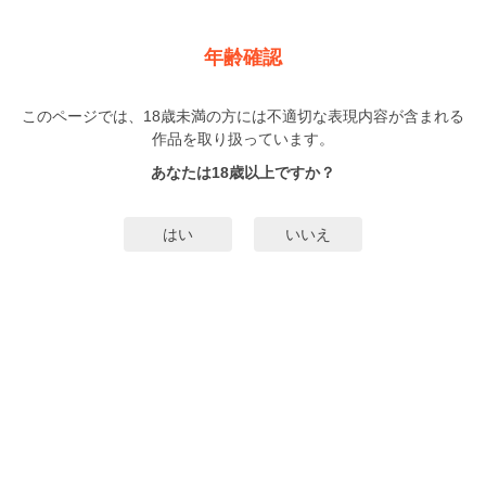
新規登録
ログイン
メニュー
年齢確認
好きの音色は聴かないで
このページでは、18歳未満の方には不適切な表現内容が含まれる
BL
作品を取り扱っています。
露久ふみ
（つゆひさふみ）
2巻
まで配信
あなたは18歳以上ですか？
194人
がお気に入り登録中
無料試し読み
はい
いいえ
みんなのまんがタグ
タグ編集
あらすじ | ストーリー
【好きだけが積もって窒息するかも…!?】音大生の悠希は、10歳年上の天才ピ
アニスト・武に片想いしている。初めて会った時から武の奏でる音色に夢中だ
ったが、彼自身に恋をしていると気づいて以来、ずっと気持ちを隠してきた。
ところがある日、ちょっとした一言からウィーンの武の家で同居生活を送るこ
もっと詳細を見る▼