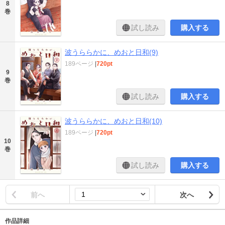
8
巻
試し読み
購入する
波うららかに、めおと日和(9)
189ページ
|
720pt
9
巻
試し読み
購入する
波うららかに、めおと日和(10)
189ページ
|
720pt
10
巻
試し読み
購入する
前へ
次へ
作品詳細