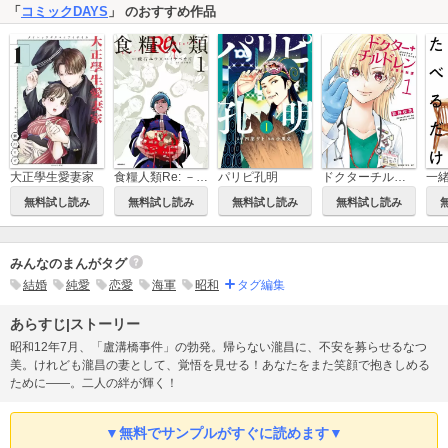
「
コミックDAYS
」 のおすすめ作品
大正學生愛妻家
食糧人類Re: －Starving Re:velation－
パリピ孔明
ドクターチルドレン～小児外科医～
無料試し読み
無料試し読み
無料試し読み
無料試し読み
みんなのまんがタグ
結婚
純愛
恋愛
海軍
昭和
タグ編集
あらすじ|ストーリー
昭和12年7月、「盧溝橋事件」の勃発。帰らない瀧昌に、不安を募らせるなつ
美。けれども瀧昌の妻として、覚悟を見せる！あなたをまた笑顔で抱きしめる
ために――。二人の絆が輝く！
▼無料でサンプルがすぐに読めます▼