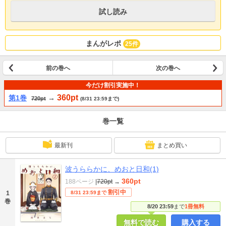
試し読み
まんがレポ
25件
前の巻へ
次の巻へ
今だけ割引実施中！
360pt
第1巻
→
720pt
(8/31 23:59まで)
巻一覧
最新刊
まとめ買い
波うららかに、めおと日和(1)
360pt
188ページ
|
720pt
→
割引中
1
8/31 23:59まで
巻
8/20 23:59
まで
1冊無料
無料で読む
購入する