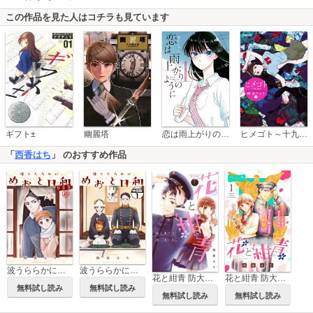
この作品を見た人はコチラも見ています
恋は雨上がりのように
ギフト±
幽麗塔
ヒメゴト～十九歳の制服～
「
西香はち
」 のおすすめ作品
波うららかに、めおと日和 特装版
波うららかに、めおと日和 分冊版
花と紺青 防大男子に恋しました。
花と紺青 防大男子に恋しました。 ベツフレプチ
無料試し読み
無料試し読み
無料試し読み
無料試し読み