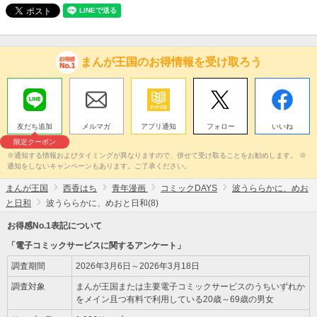
まんが王国のお得情報を受け取ろう
友だち追加
メルマガ
アプリ通知
フォロー
いいね
限定クーポン
※通知する情報およびタイミングが異なりますので、併せて受け取ることをお勧めします。 ※
通知をしないキャンペーンもあります。ご了承ください。
まんが王国
西香はち
青年漫画
コミックDAYS
波うららかに、めお
と日和
波うららかに、めおと日和(8)
お得感No.1表記について
「電子コミックサービスに関するアンケート」
調査期間
2026年3月6日～2026年3月18日
調査対象
まんが王国または主要電子コミックサービスのうちいずれか
をメイン且つ有料で利用している20歳～69歳の男女