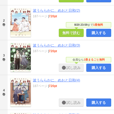
波うららかに、めおと日和(2)
187ページ
|
720pt
2
巻
8/20 23:59
まで
1冊無料
無料で読む
購入する
波うららかに、めおと日和(3)
187ページ
|
720pt
3
巻
会員なら
1冊まるごと無料
試し読み
購入する
波うららかに、めおと日和(4)
187ページ
|
720pt
4
巻
試し読み
購入する