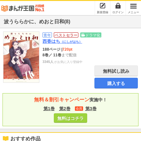
新規登録
ログイン
メニュー
波うららかに、めおと日和(8)
青年
ベストセラー
ドラマ化
西香はち
（にしがはち）
188ページ
|
720pt
8巻
／ 11巻
まで配信
3345人
がお気に入り登録中
無料試し読み
購入する
無料＆割引キャンペーン
実施中！
第1巻
第2巻
第3巻
会員
無料はコチラ
おすすめ作品