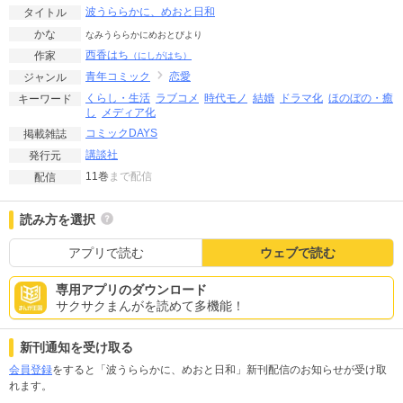
波うららかに、めおと日和
タイトル
かな
なみうららかにめおとびより
西香はち
作家
（にしがはち）
青年コミック
恋愛
ジャンル
くらし・生活
ラブコメ
時代モノ
結婚
ドラマ化
ほのぼの・癒
キーワード
し
メディア化
コミックDAYS
掲載雑誌
講談社
発行元
11巻
まで配信
配信
読み方を選択
アプリで読む
ウェブで読む
専用アプリのダウンロード
サクサクまんがを読めて多機能！
新刊通知を受け取る
会員登録
をすると「波うららかに、めおと日和」新刊配信のお知らせが受け取
れます。