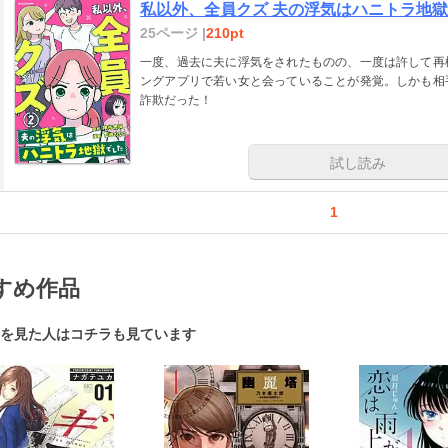
私以外、全員クズ 夫の浮気はハニトラ地
25ページ |
210pt
一度、過去に夫に浮気をされたものの、一度は許して再
ングアプリで若い女と会っていることが発覚。しかも相
詐欺だった！
試し読み
1
すめ作品
を見た人はコチラも見ています