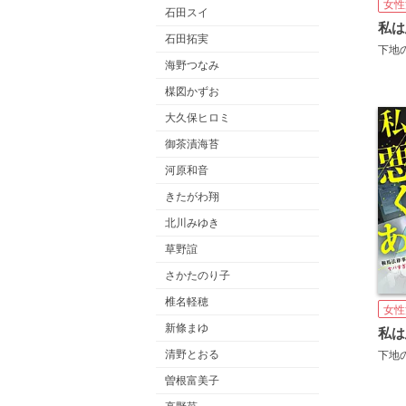
女性
石田スイ
石田拓実
下地
海野つなみ
楳図かずお
大久保ヒロミ
御茶漬海苔
河原和音
きたがわ翔
北川みゆき
草野誼
さかたのり子
椎名軽穂
女性
新條まゆ
清野とおる
下地
曽根富美子