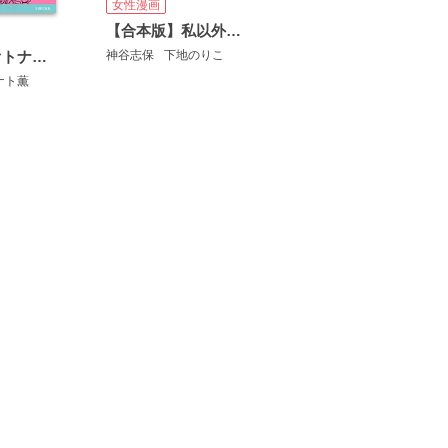
女性漫画
【合本版】私以外、全員クズ 夫の浮気はハニトラ地獄でした
神谷志保
下地のりこ
40歳からのオトナ婚 分冊版
ナト薫