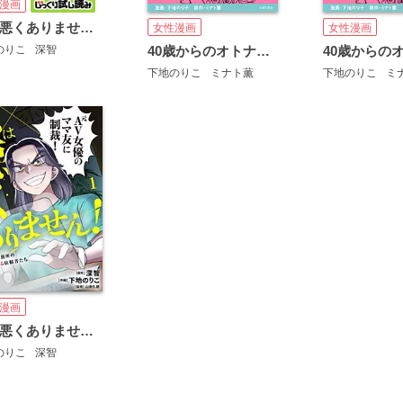
漫画
私は悪くありません！～鞍馬法律事務所のヤバすぎる依頼者たち～
女性漫画
女性漫画
のりこ
深智
40歳からのオトナ婚 合本版
下地のりこ
ミナト薫
下地のりこ
ミ
漫画
私は悪くありません！～鞍馬法律事務所のヤバすぎる依頼者たち～【単行本版／描き下ろしオマケつき】
のりこ
深智