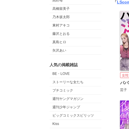
高野苺
「
LSco
高橋留美子
乃木坂太郎
東村アキコ
藤沢とおる
真島ヒロ
矢沢あい
人気の掲載雑誌
BE・LOVE
女性
ストーリーな女たち
芸子
プチコミック
週刊ヤングマガジン
週刊少年ジャンプ
ビッグコミックスピリッツ
Kiss