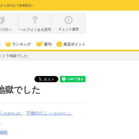
品から新刊まで多数配信！
チェック履歴
ての方へ
ヘルプ/よくある質問
ル
ランキング
新刊
来店ポイント
ニトラ地獄でした
地獄でした
保
下地のりこ
（かみやしほ）
（しもちのりこ）
c
AWA