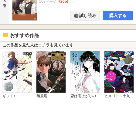
5
163ページ
|
720pt
巻
試し読み
購入する
おすすめ作品
この作品を見た人はコチラも見ています
恋は雨上がりのように
ギフト±
幽麗塔
ヒメゴト～十九歳の制服～