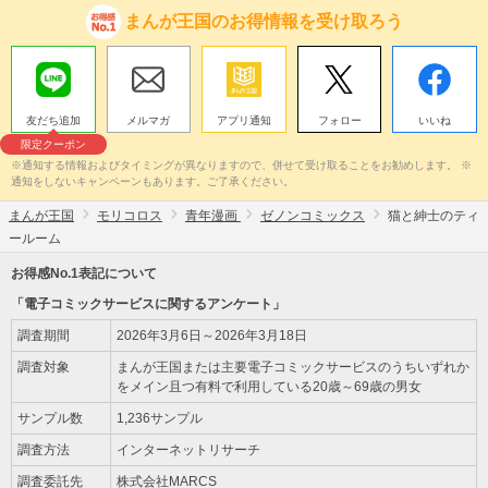
まんが王国のお得情報を受け取ろう
友だち追加
メルマガ
アプリ通知
フォロー
いいね
限定クーポン
※通知する情報およびタイミングが異なりますので、併せて受け取ることをお勧めします。 ※
通知をしないキャンペーンもあります。ご了承ください。
まんが王国
モリコロス
青年漫画
ゼノンコミックス
猫と紳士のティ
ールーム
お得感No.1表記について
「電子コミックサービスに関するアンケート」
調査期間
2026年3月6日～2026年3月18日
調査対象
まんが王国または主要電子コミックサービスのうちいずれか
をメイン且つ有料で利用している20歳～69歳の男女
サンプル数
1,236サンプル
調査方法
インターネットリサーチ
調査委託先
株式会社MARCS