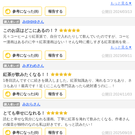
人物、茶器もお菓子も全体的に絵もキレイで読んでて 優雅な気持ちになれま
もっと見る▼
す。 私生活でカフェや紅茶専門店に行くのが楽しみになりそうです。
参考になった(
8
)
報告する
公開日:
2024/03/13
みゆゆゆさん
購入者レポ
このお店はどこにあるの！？
元々コーヒーより紅茶派で、自分で入れたりして飲んでいたのですが、コーヒ
ー漫画はあるのに中々紅茶漫画はない！そんな時に癒しすぎる紅茶漫画を発
見！！お店のオーナーの瀧さん、猫のキームンくん、お店にやってくる人達、
もっと見る▼
紅茶に合うお菓子や紅茶の知識など、読んでいてこちら側もタメになります
参考になった(
8
)
報告する
公開日:
2023/09/11
し、私もこんなふうにティーカップセットを買って紅茶を淹れてみようかなっ
て気持ちにさせまれます！猫のキームンくんが本当に可愛く接客苦手な瀧さん
みぎわめさん
購入者レポ
の心強いサーポーターです！疲れた心に染み渡る漫画です
紅茶が飲みたくなる！！
1巻目読んですぐに続きを購入しました。紅茶知識あり、淹れるコツもあり、ネ
コもあり！最高です！近くにこんな専門店あったら絶対通うのに…！
参考になった(
4
)
報告する
公開日:
2024/11/03
みおらさん
購入者レポ
とても幸せになれる！
読むと幸せな気分になれる漫画。丁寧に紅茶を淹れて飲みたくなる。作者さん
の擬音が独特のなのも私は好きです。もっと読みたい！
参考になった(
0
)
報告する
公開日:
2025/09/19