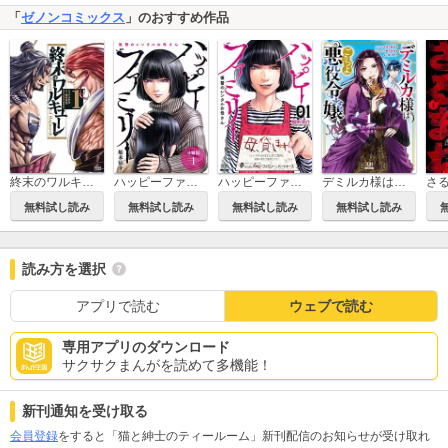
「
ゼノンコミックス
」のおすすめ作品
終末のワルキューレ
ハッピーファミリー 復讐のレンタルお母さん 分冊版
ハッピーファミリー 復讐のレンタルお母さん
デミルカ様はごりつよ悪役令嬢 メンタル最強お嬢様は王子からの婚約破棄をぶっ潰します！
さ
無料試し読み
無料試し読み
無料試し読み
無料試し読み
読み方を選択
アプリで読む
ウェブで読む
専用アプリのダウンロード
サクサクまんがを読めて多機能！
新刊通知を受け取る
会員登録
をすると「猫と紳士のティールーム」新刊配信のお知らせが受け取れ