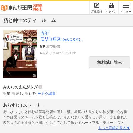
新規登録
ログイン
メニュー
猫と紳士のティールーム
青年
モリコロス
（もりころす）
5巻
まで配信
639人
がお気に入り登録中
無料試し読み
みんなのまんがタグ
猫
癒し
紅茶
タグ編集
あらすじ | ストーリー
街にひっそりと佇む紅茶専門店の店主・瀧。極度の人見知りの彼が唯一心を開
くのは愛猫のキームン君と紅茶だけ。そんな哀しく愛らしい男が、少し疲れた
現代人の心を紅茶と不器用なおもてなしで癒やすハートフル・ティー・ストー
リー♪
もっと詳細を見る▼