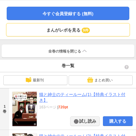
今すぐ会員登録する (無料)
まんがレポを見る
9件
全巻の情報を
閉じる
巻一覧
最新刊
まとめ買い
猫と紳士のティールーム(1)【特典イラスト付
き】
1
163ページ
|
720pt
巻
試し読み
購入する
猫と紳士のティールーム(2)【特典イラスト付