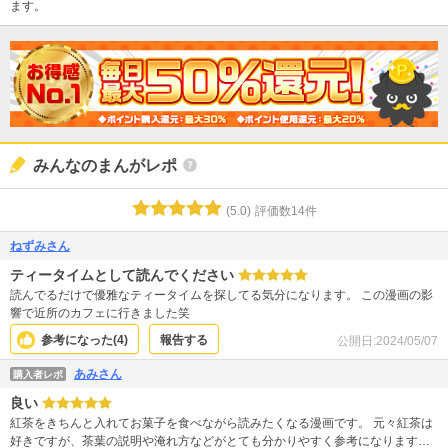
ます。
みんなのまんがレポ
(
5.0
)
評価数
14
件
ねずみさん
ティータイムとして読んでください
読んでるだけで優雅なティータイムを探してる気分になります。 この漫画の影
響で近所のカフェに行きました笑
参考になった(
4
)
報告する
公開日:
2024/05/07
あみさん
購入者レポ
良い
紅茶をきちんと入れてお菓子を食べながら読みたくなる漫画です。 元々紅茶は
好きですが、茶葉の説明や淹れ方などがとても分かりやすく参考になります。