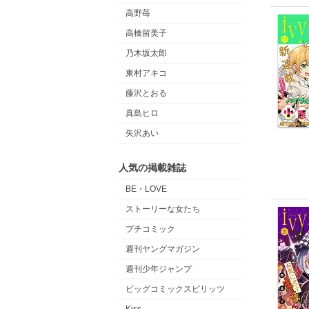
高野苺
高橋留美子
乃木坂太郎
東村アキコ
藤沢とおる
真島ヒロ
矢沢あい
人気の掲載雑誌
BE・LOVE
ストーリーな女たち
プチコミック
週刊ヤングマガジン
週刊少年ジャンプ
ビッグコミックスピリッツ