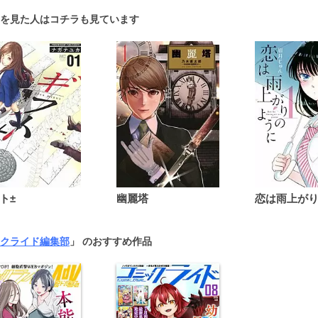
を見た人はコチラも見ています
ト±
幽麗塔
クライド編集部
」 のおすすめ作品