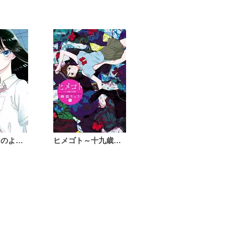
恋は雨上がりのように
ヒメゴト～十九歳の制服～