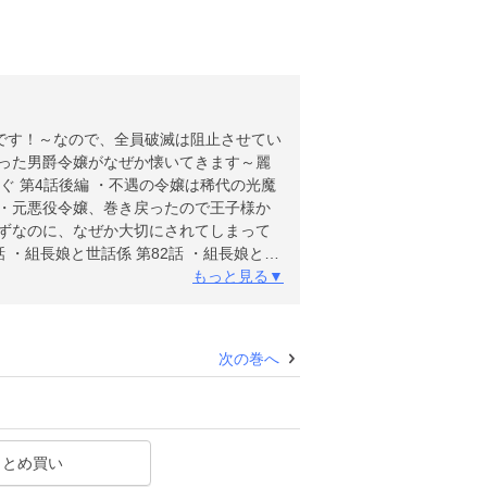
嬢です！～なので、全員破滅は阻止させてい
奪った男爵令嬢がなぜか懐いてきます～麗
ぐ 第4話後編 ・不遇の令嬢は稀代の光魔
 ・元悪役令嬢、巻き戻ったので王子様か
はずなのに、なぜか大切にされてしまって
 ・組長娘と世話係 第82話 ・組長娘と世
もっと見る▼
くご確認のうえ、購入をお願い致します。
ーンや限定公開等で無料配信中の作品が含
場合があります。 あなたと物語をつなぐ
次の巻へ
まとめ買い