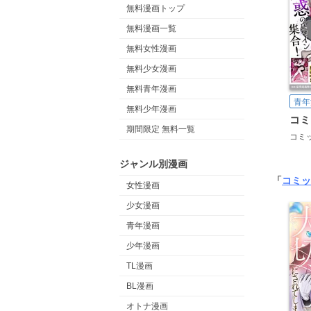
無料漫画トップ
無料漫画一覧
無料女性漫画
無料少女漫画
無料青年漫画
青年
無料少年漫画
期間限定 無料一覧
コミ
ジャンル別漫画
「
コミッ
女性漫画
少女漫画
青年漫画
少年漫画
TL漫画
BL漫画
オトナ漫画