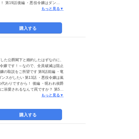
 第19話後編 ・悪役令嬢はダンスが
編 ・心を閉ざした公爵閣下と婚約したは
もっと見る▼
 第96話 ・組長娘と世話係 第97話
録話数をよくご確認のうえ、購入をお願
購入する
ます。 ※一部キャンペーンや限定公開
は販売サイトによって多少差異が出る場
ざした公爵閣下と婚約したはずなのに、
役令嬢です！～なので、全員破滅は阻止
嬢の取説をご所望です 第9話前編 ・竜
ンスがしたい 第13話 ・悪役令嬢は嵐
代わりですから！ 後編 ・呪われ侯爵
様に溺愛されるなんて罠ですか？ 第5話
19話前編 ・レンズ越し、たった一度
もっと見る▼
話 ・組長娘と世話係 第95話 ・わが
き』は不定期連載です。 ※収録内容、
購入する
れのストーリーは単話配信版と同内容に
含まれている場合がございます。 ※価
をつなぐWEBコミック誌！vol.20