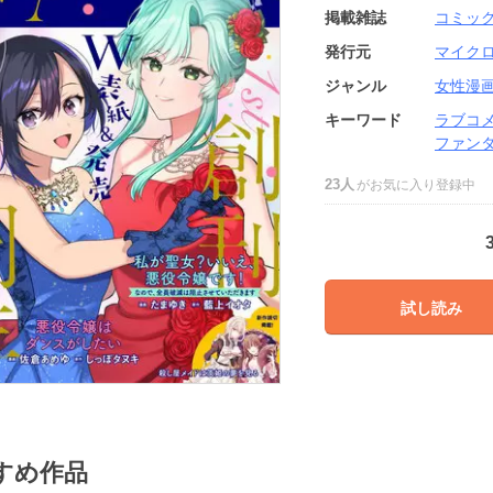
掲載雑誌
コミッ
発行元
マイク
ジャンル
女性漫
キーワード
ラブコ
ファン
23人
がお気に入り登録中
試し読み
すめ作品