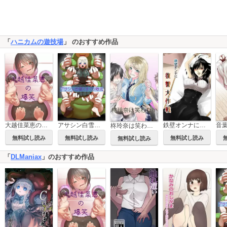
「
ハニカムの遊技場
」 のおすすめ作品
鉄壁オンナに復讐大作戦
大越佳菜恵の爆笑
アサシン白雪くすぐり敗北
音
柊玲奈は笑わない
無料試し読み
無料試し読み
無料試し読み
無料試し読み
「
DLManiax
」のおすすめ作品