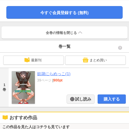
今すぐ会員登録する (無料)
全巻の情報を
閉じる
巻一覧
最新刊
まとめ買い
奴隷にらめっこ(1)
39ページ
|
900pt
1
巻
試し読み
購入する
おすすめ作品
この作品を見た人はコチラも見ています