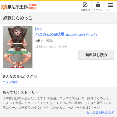
新規登録
ログイン
メニュー
奴隷にらめっこ
青年
ハニカムの遊技場
（はにかむのゆうぎじょう）
1巻
まで配信
199人
がお気に入り登録中
無料試し読み
みんなのまんがタグ
タグ編集
あらすじ | ストーリー
【本作品は同人誌となります】作品紹介クラスで大流行の「奴隷にらめっこ」
によって大勢のクラスメイトたちをくすぐりの刑の餌食にしてきた花田くんの
前にクールな転校生の少女が立ちはだかる…。■総ページ数:39ページ
もっと詳細を見る▼