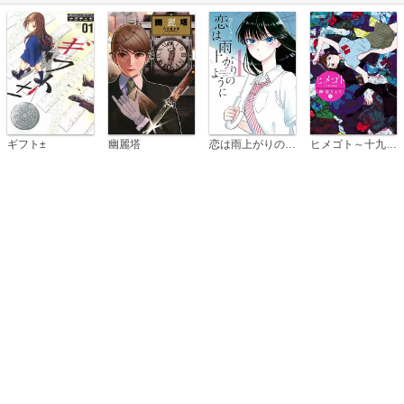
恋は雨上がりのように
ギフト±
幽麗塔
ヒメゴト～十九歳の制服～