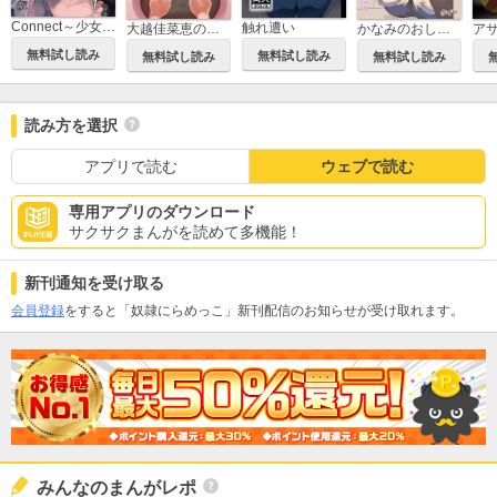
Connect～少女は触手と愛を紡ぐ～【全年齢版】【合冊版】
触れ遭い
大越佳菜恵の爆笑
かなみのおしがま 車の中でおねーちゃんが大ピンチな話
無料試し読み
無料試し読み
無料試し読み
無料試し読み
読み方を選択
アプリで読む
ウェブで読む
専用アプリのダウンロード
サクサクまんがを読めて多機能！
新刊通知を受け取る
会員登録
をすると「奴隷にらめっこ」新刊配信のお知らせが受け取れます。
みんなのまんがレポ