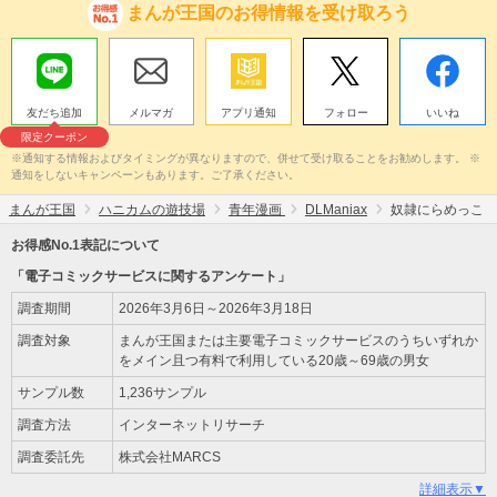
まんが王国のお得情報を受け取ろう
友だち追加
メルマガ
アプリ通知
フォロー
いいね
限定クーポン
※通知する情報およびタイミングが異なりますので、併せて受け取ることをお勧めします。 ※
通知をしないキャンペーンもあります。ご了承ください。
まんが王国
ハニカムの遊技場
青年漫画
DLManiax
奴隷にらめっこ
お得感No.1表記について
「電子コミックサービスに関するアンケート」
調査期間
2026年3月6日～2026年3月18日
調査対象
まんが王国または主要電子コミックサービスのうちいずれか
をメイン且つ有料で利用している20歳～69歳の男女
サンプル数
1,236サンプル
調査方法
インターネットリサーチ
調査委託先
株式会社MARCS
詳細表示▼