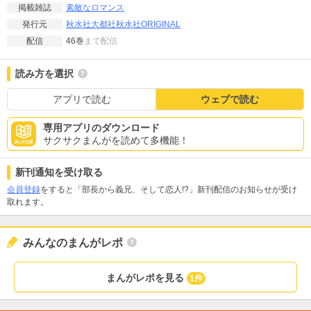
素敵なロマンス
掲載雑誌
秋水社
大都社
秋水社ORIGINAL
発行元
46巻
まで配信
配信
読み方を選択
アプリで読む
ウェブで読む
専用アプリのダウンロード
サクサクまんがを読めて多機能！
新刊通知を受け取る
会員登録
をすると「部長から義兄、そして恋人!?」新刊配信のお知らせが受け
取れます。
みんなのまんがレポ
まんがレポを見る
1件