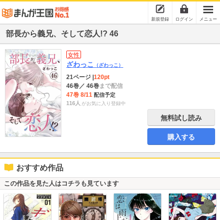
新規登録
ログイン
メニュー
部長から義兄、そして恋人!? 46
女性
ざわっこ
（ざわっこ）
21ページ
|
120pt
46巻
／ 46巻
まで配信
47巻 8/11
配信予定
116人
がお気に入り登録中
無料試し読み
購入する
おすすめ作品
この作品を見た人はコチラも見ています