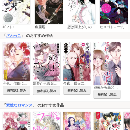
恋は雨上がりのように
ギフト±
幽麗塔
ヒメゴト～十九歳の制服～
「
ざわっこ
」 のおすすめ作品
今夜、僧侶に抱かれます。
今夜、僧侶に抱かれます。【単行本】
部長から義兄、そして恋人!?【単行本版】
部長から義兄、そして恋人!?【合冊版】
無料試し読み
無料試し読み
無料試し読み
無料試し読み
「
素敵なロマンス
」 のおすすめ作品