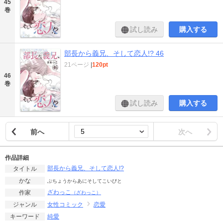
45
巻
試し読み
購入する
部長から義兄、そして恋人!? 46
21ページ
|
120pt
46
巻
試し読み
購入する
前へ
次へ
作品詳細
部長から義兄、そして恋人!?
タイトル
かな
ぶちょうからあにそしてこいびと
ざわっこ
作家
（ざわっこ）
女性コミック
恋愛
ジャンル
純愛
キーワード