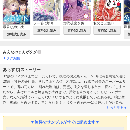
フー俗に堕ちたエミちゃん～私のキャバ嬢体験記～
婚約破棄を免れた公爵令嬢は、夫の愛を信じられない
私のこと嫌いって言いましたよね！？変態公爵による困った溺愛結婚生活【単行本版】
暴君な姉に捨てられたら、公爵閣下に拾われました【合冊版】
無料試し読み
無料試し読み
無料試し読み
無料試し読み
みんなのまんがタグ
タグ編集
あらすじ|ストーリー
32歳のハイスペ上司は、元カレで、義理のお兄ちゃん！？ 鳴は有名商社で働く
28歳・独身の会社員。そして上司の佐々木友哉は、32歳で部長のスーパーエリ
ートで、鳴の元カレ！ 別れた理由は、完璧な彼女を演じる自分に疲れてしまっ
たから。実はビールと焼き鳥が大好きで、掃除も自炊もろくにしないズボラ
女、なんて絶対にバレたくない！いつものように晩酌していたある夜、鳴は突
然、母親から再婚すると告げられる！ どうやら再婚相手には連れ子がいるらし
くて…。しかも姓は佐々木…？ まさか…義理のお兄ちゃんになるのって、元カ
もっと見る▼
レで上司の佐々木部長！？ 同居ってだけでもありえないのに、部長が義理のお
兄ちゃんになるの…！？ そんなの絶対にムリ！！
▼無料でサンプルがすぐに読めます▼