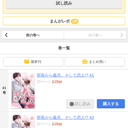
試し読み
まんがレポ
1件
前の巻へ
次の巻へ
巻一覧
最新刊
まとめ買い
部長から義兄、そして恋人!? 41
21ページ
|
120pt
41
巻
試し読み
購入する
部長から義兄、そして恋人!? 42
21ページ
|
120pt