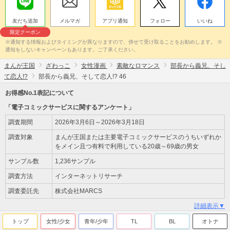
友だち追加
メルマガ
アプリ通知
フォロー
いいね
限定クーポン
※通知する情報およびタイミングが異なりますので、併せて受け取ることをお勧めします。 ※
通知をしないキャンペーンもあります。ご了承ください。
まんが王国
ざわっこ
女性漫画
素敵なロマンス
部長から義兄、そし
て恋人!?
部長から義兄、そして恋人!? 46
お得感No.1表記について
「電子コミックサービスに関するアンケート」
調査期間
2026年3月6日～2026年3月18日
調査対象
まんが王国または主要電子コミックサービスのうちいずれか
をメイン且つ有料で利用している20歳～69歳の男女
サンプル数
1,236サンプル
調査方法
インターネットリサーチ
調査委託先
株式会社MARCS
詳細表示▼
トップ
女性/少女
青年/少年
TL
BL
オトナ