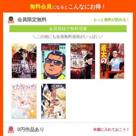
無料会員
こんなにお得！
になると
会員限定無料
もっと無料が読める！
会員登録で無料増量
＼この他にも会員無料漫画がいっぱい／
0円作品あり
本棚に入れておこう！