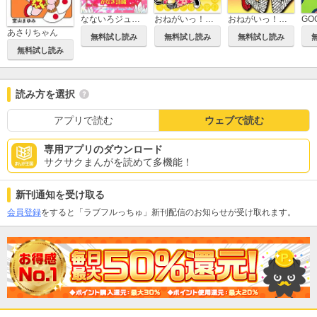
なないろジュエル
おねがいっ！！ラブ☆スター
おねがいっ！！ラブルビー
あさりちゃん
無料試し読み
無料試し読み
無料試し読み
無料試し読み
読み方を選択
アプリで読む
ウェブで読む
専用アプリのダウンロード
サクサクまんがを読めて多機能！
新刊通知を受け取る
会員登録
をすると「ラブフルっちゅ」新刊配信のお知らせが受け取れます。