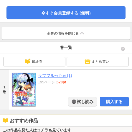
今すぐ会員登録する (無料)
全巻の情報を
閉じる
巻一覧
最終巻
まとめ買い
ラブフルっちゅ(1)
195ページ
|
520pt
1
巻
試し読み
購入する
おすすめ作品
この作品を見た人はコチラも見ています