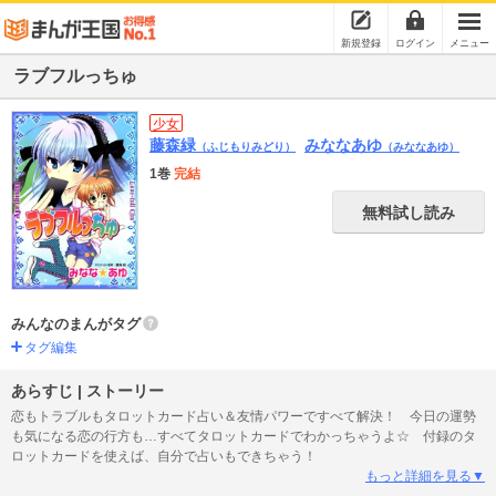
新規登録
ログイン
メニュー
ラブフルっちゅ
少女
藤森緑
みななあゆ
（ふじもりみどり）
（みななあゆ）
1巻
完結
無料試し読み
みんなのまんがタグ
タグ編集
あらすじ | ストーリー
恋もトラブルもタロットカード占い＆友情パワーですべて解決！ 今日の運勢
も気になる恋の行方も…すべてタロットカードでわかっちゃうよ☆ 付録のタ
ロットカードを使えば、自分で占いもできちゃう！
もっと詳細を見る▼