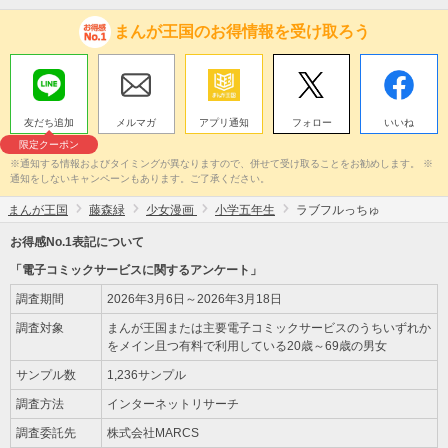
まんが王国のお得情報を受け取ろう
友だち追加
メルマガ
アプリ通知
フォロー
いいね
限定クーポン
※通知する情報およびタイミングが異なりますので、併せて受け取ることをお勧めします。 ※
通知をしないキャンペーンもあります。ご了承ください。
まんが王国
藤森緑
少女漫画
小学五年生
ラブフルっちゅ
お得感No.1表記について
「電子コミックサービスに関するアンケート」
調査期間
2026年3月6日～2026年3月18日
調査対象
まんが王国または主要電子コミックサービスのうちいずれか
をメイン且つ有料で利用している20歳～69歳の男女
サンプル数
1,236サンプル
調査方法
インターネットリサーチ
調査委託先
株式会社MARCS