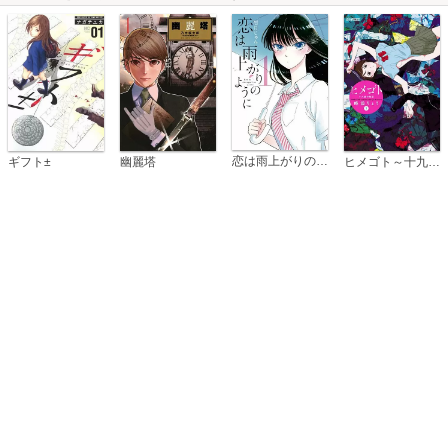
恋は雨上がりのように
ギフト±
幽麗塔
ヒメゴト～十九歳の制服～