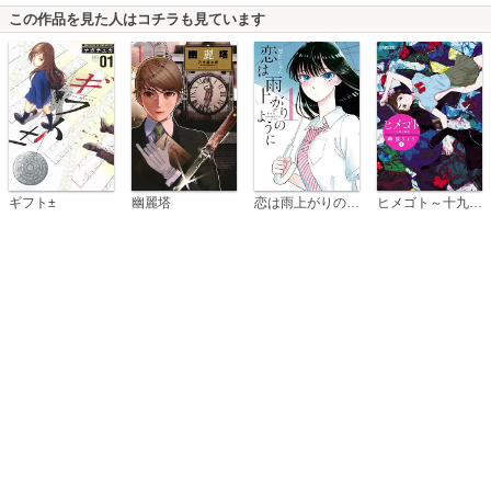
この作品を見た人はコチラも見ています
恋は雨上がりのように
ギフト±
幽麗塔
ヒメゴト～十九歳の制服～