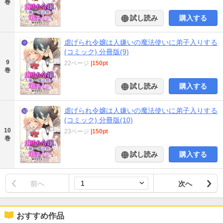
巻
試し読み
購入する
虐げられ令嬢は人嫌いの魔法使いに弟子入りする
(コミック) 分冊版(9)
9
22ページ
|
150pt
巻
試し読み
購入する
虐げられ令嬢は人嫌いの魔法使いに弟子入りする
(コミック) 分冊版(10)
10
23ページ
|
150pt
巻
試し読み
購入する
前へ
次へ
おすすめ作品