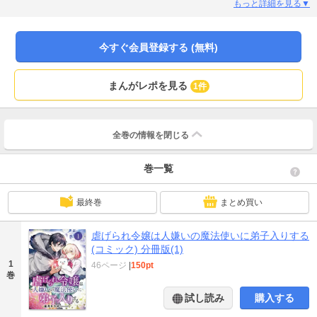
キエスが現れ、彼女の虐められ続けた人生が一変する！？
もっと詳細を見る▼
今すぐ会員登録する (無料)
まんがレポを見る
1件
全巻の情報を
閉じる
巻一覧
最終巻
まとめ買い
虐げられ令嬢は人嫌いの魔法使いに弟子入りする
(コミック) 分冊版(1)
1
46ページ
|
150pt
巻
試し読み
購入する