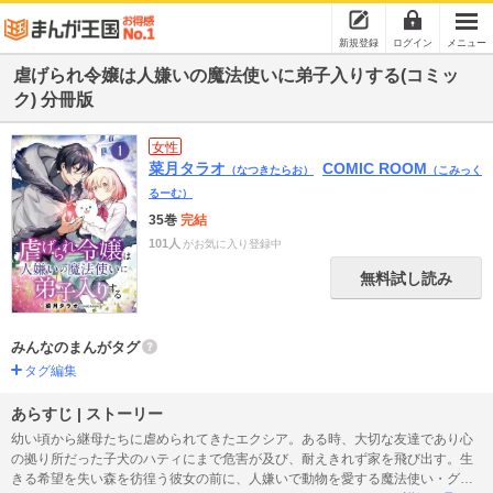
新規登録
ログイン
メニュー
虐げられ令嬢は人嫌いの魔法使いに弟子入りする(コミッ
ク) 分冊版
女性
菜月タラオ
COMIC ROOM
（なつきたらお）
（こみっく
るーむ）
35巻
完結
101人
がお気に入り登録中
無料試し読み
みんなのまんがタグ
タグ編集
あらすじ | ストーリー
幼い頃から継母たちに虐められてきたエクシア。ある時、大切な友達であり心
の拠り所だった子犬のハティにまで危害が及び、耐えきれず家を飛び出す。生
きる希望を失い森を彷徨う彼女の前に、人嫌いで動物を愛する魔法使い・グラ