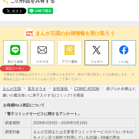
この作品を共有する
まんが王国のお得情報を受け取ろう
友だち追加
メルマガ
アプリ通知
フォロー
いいね
限定クーポン
※通知する情報およびタイミングが異なりますので、併せて受け取ることをお勧めします。 ※
通知をしないキャンペーンもあります。ご了承ください。
まんが王国
菜月タラオ
女性漫画
COMIC-ROOM
虐げられ令嬢は人
嫌いの魔法使いに弟子入りする(コミック) 分冊版
お得感No.1表記について
「電子コミックサービスに関するアンケート」
調査期間
2026年3月6日～2026年3月18日
調査対象
まんが王国または主要電子コミックサービスのうちいずれか
をメイン且つ有料で利用している20歳～69歳の男女