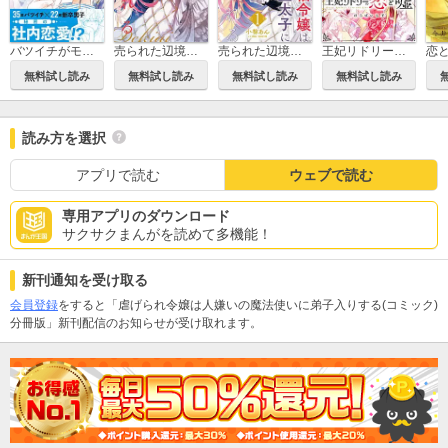
バツイチがモテるなんて聞いてません【コミックス版】
売られた辺境伯令嬢は隣国の王太子に溺愛される【コミックス版】
売られた辺境伯令嬢は隣国の王太子に溺愛される
王妃リドリーの恋と嘘 分冊版
恋
無料試し読み
無料試し読み
無料試し読み
無料試し読み
読み方を選択
アプリで読む
ウェブで読む
専用アプリのダウンロード
サクサクまんがを読めて多機能！
新刊通知を受け取る
会員登録
をすると「虐げられ令嬢は人嫌いの魔法使いに弟子入りする(コミック)
分冊版」新刊配信のお知らせが受け取れます。