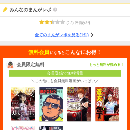
みんなのまんがレポ
(
2.3
)
評価数
3
件
全てのまんがレポを見る(1件)
無料会員
こんなにお得！
になると
会員限定無料
もっと無料が読める！
会員登録で無料増量
＼この他にも会員無料漫画がいっぱい／