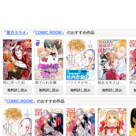
「
菜月タラオ
」 「
COMIC ROOM
」 のおすすめ作品
死に戻った妃は華麗なる復讐を遂げる
虐げられ令嬢は人嫌いの魔法使いに弟子入りする(コミック) 合冊版
バツイチがモテるなんて聞いてません【コミックス版】
能ある夫人は離縁届けを叩きつける
無料試し読み
無料試し読み
無料試し読み
無料試し読み
「
COMIC-ROOM
」のおすすめ作品