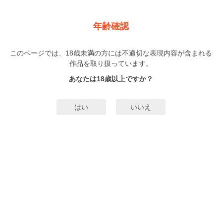
新規登録
ログイン
メニュー
年齢確認
ラブ×ストーカー
このページでは、18歳未満の方には不適切な表現内容が含まれる
TL
作品を取り扱っています。
琴稀りん
（こときりん）
1巻
完結
/2話
完結
あなたは18歳以上ですか？
17人
がお気に入り登録中
無料試し読み
はい
いいえ
みんなのまんがタグ
タグ編集
あらすじ | ストーリー
「報酬はカラダで払っていただきます」ストーカー対策で依頼した先は、イケ
メン探偵事務所。オレサマ探偵さんとひとつ屋根の下、ドキドキ初体験!?
もっと詳細を見る▼