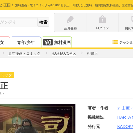
が王国！
無料漫画・電子コミックが10,000冊以上！1冊丸ごと無料、期間限定無料漫画、完結作
ログイン
会員登録
初め
少女
青年/少年
無料漫画
ジャン
青年漫画・コミック
HARTA COMIX
司書正
コミック
正
い
著者・作者
丸山薫
（
掲載雑誌
HARTA 
発行元
KADOK