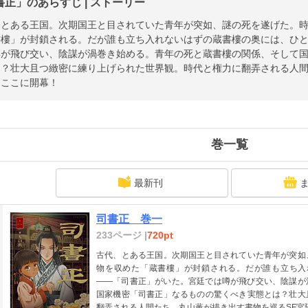
書正」のあらすじ | ストーリー
、とある王国。次期国王と目されていた青年が突如、謎の死を遂げた。
書樓」が封鎖される。だが誰も立ち入れないはずの蔵書樓の奥には、ひ
噂が飛び交い、陰謀が渦巻き始める。青年の死と蔵書樓の関係、そして
は？壮大且つ緻密に練り上げられた世界観。時代と権力に翻弄される人間
、ここに開幕！
巻一覧
最新刊
司書正 巻一
233ページ |
720pt
古代、とある王国。次期国王と目されていた青年が突如
物を収めた「蔵書樓」が封鎖される。だが誰も立ち入
――「司書正」がいた。宮廷では噂が飛び交い、陰謀が
国家機密「司書正」なるものの驚くべき実態とは？壮大
翻弄される人間たち。丸山薫が描き出す書物を巡るSF宮