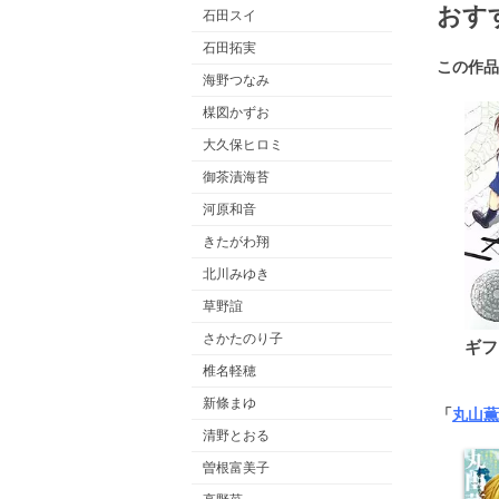
おす
石田スイ
石田拓実
この作品
海野つなみ
楳図かずお
大久保ヒロミ
御茶漬海苔
河原和音
きたがわ翔
北川みゆき
草野誼
さかたのり子
ギフ
椎名軽穂
新條まゆ
「
丸山薫
清野とおる
曽根富美子