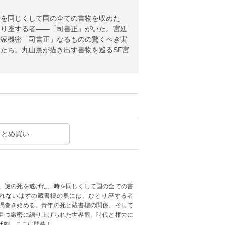
時を同じくして国の全ての書物を収めた
とり座する者――「司書正」がいた。宮廷
国家機密「司書正」なるものの驚くべき実
たち。丸山薫が描き出す書物を巡るSF宮
まとめ買い
、謎の死を遂げた。時を同じくして国の全ての書
れないはずの蔵書樓の奥には、ひとり座する者
渦巻き始める。青年の死と蔵書樓の関係、そして
且つ緻密に練り上げられた世界観。時代と権力に
廷劇、ここに開幕！