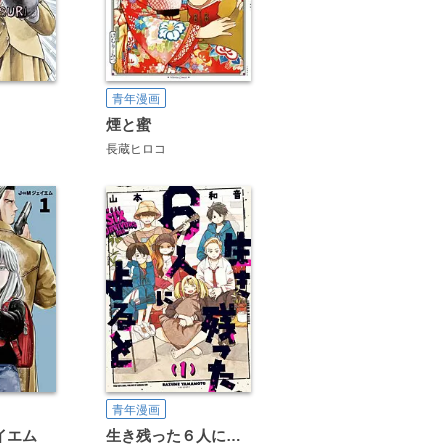
青年漫画
煙と蜜
長蔵ヒロコ
青年漫画
イエム
生き残った６人によると