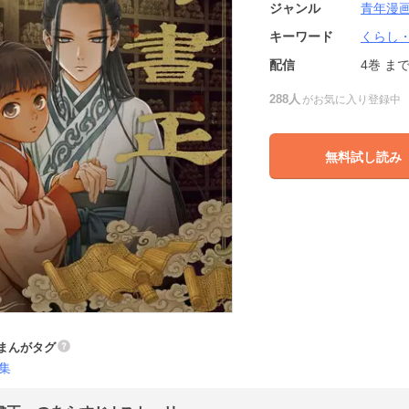
ジャンル
青年漫
キーワード
くらし
配信
4巻
ま
288人
がお気に入り登録中
無料試し読み
まんがタグ
集