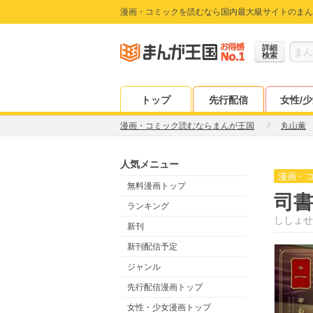
漫画・コミックを読むなら国内最大級サイトのまん
詳細
検索
トップ
先行配信
女性/
漫画・コミック読むならまんが王国
丸山薫
人気メニュー
漫画・
無料漫画トップ
司書
ランキング
ししょせ
新刊
新刊配信予定
ジャンル
先行配信漫画トップ
女性・少女漫画トップ