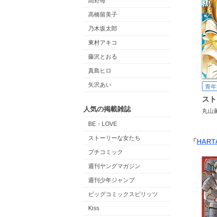
高野苺
高橋留美子
乃木坂太郎
東村アキコ
藤沢とおる
真島ヒロ
矢沢あい
青年
人気の掲載雑誌
丸山
BE・LOVE
ストーリーな女たち
「
HART
プチコミック
週刊ヤングマガジン
週刊少年ジャンプ
ビッグコミックスピリッツ
Kiss