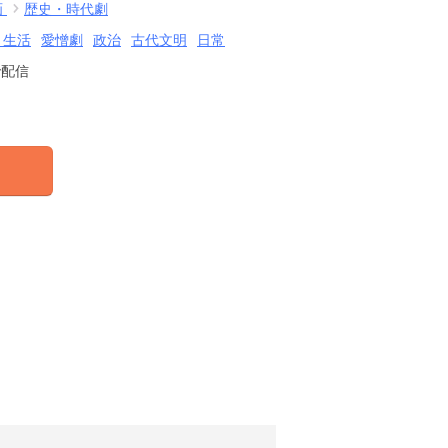
画
歴史・時代劇
・生活
愛憎劇
政治
古代文明
日常
で配信