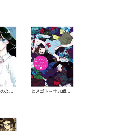
恋は雨上がりのように
ヒメゴト～十九歳の制服～