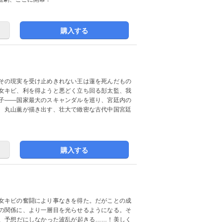
購入する
その現実を受け止めきれない王は蓮を死んだもの
女キビ、利を得ようと悪どく立ち回る彭太監、我
子――国家最大のスキャンダルを巡り、宮廷内の
 丸山薫が描き出す、壮大で緻密な古代中国宮廷
購入する
女キビの奮闘により事なきを得た。だがことの成
の関係に、より一層目を光らせるようになる。そ
、予想だにしなかった波乱が起きる……！美しく