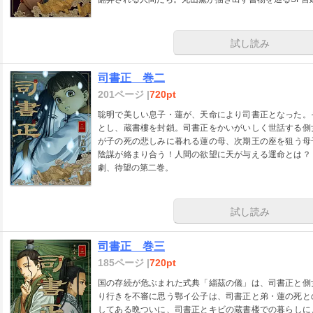
試し読み
司書正 巻二
201ページ |
720pt
聡明で美しい息子・蓮が、天命により司書正となった。
とし、蔵書樓を封鎖。司書正をかいがいしく世話する側
が子の死の悲しみに暮れる蓮の母、次期王の座を狙う母
陰謀が絡まり合う！人間の欲望に天が与える運命とは？
劇、待望の第二巻。
試し読み
司書正 巻三
185ページ |
720pt
国の存続が危ぶまれた式典「緇茲の儀」は、司書正と側
り行きを不審に思う鄂イ公子は、司書正と弟・蓮の死と
してある晩ついに、司書正とキビの蔵書楼での暮らしに