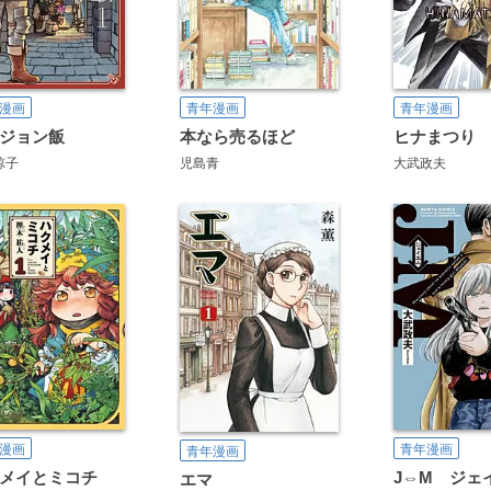
漫画
青年漫画
青年漫画
ジョン飯
本なら売るほど
ヒナまつり
諒子
児島青
大武政夫
漫画
青年漫画
青年漫画
メイとミコチ
J⇔M ジェ
エマ