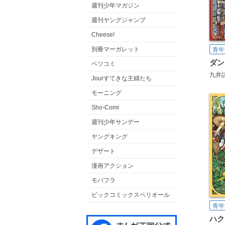
週刊少年マガジン
週刊ヤングジャンプ
Cheese!
別冊マーガレット
青年
ダン
ベツコミ
九井
Jourすてきな主婦たち
モーニング
Sho-Comi
週刊少年サンデー
ヤングキング
デザート
漫画アクション
モバフラ
ビックコミックスペリオール
青年
ハク