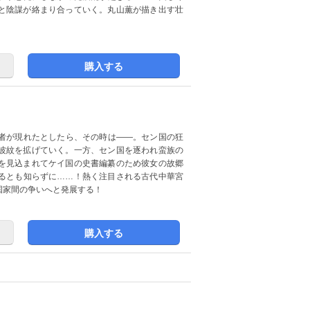
と陰謀が絡まり合っていく。丸山薫が描き出す壮
購入する
者が現れたとしたら、その時は――。セン国の狂
波紋を拡げていく。一方、セン国を逐われ蛮族の
を見込まれてケイ国の史書編纂のため彼女の故郷
るとも知らずに……！熱く注目される古代中華宮
国家間の争いへと発展する！
購入する