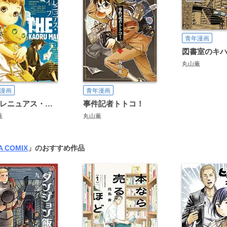
青年漫画
図書室のキ
丸山薫
漫画
青年漫画
ストレニュアス・ライフ
事件記者トトコ！
薫
丸山薫
A COMIX
」のおすすめ作品