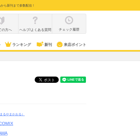
品から新刊まで多数配信！
チェック履歴
ての方へ
ヘルプ/よくある質問
ル
ランキング
新刊
来店ポイント
まるやまかおる）
COMIX
AWA