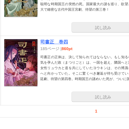
聡明な時期国王の突然の死。国家最大の謎を巡り、欲望
大で緻密な古代中国王宮劇、待望の第三巻！
試し読み
司書正 巻四
185ページ |
860pt
司書正の正体は、決して知られてはならない。もし知る
気を孕んだ政（まつりごと）は、一国を超え、隣国へと
女性リュウカと道を共にしていたヨウキンは、その博識
へと向かっていた。そこに驚くべき邂逅が待ち受けてい
廷劇、待望の第四巻。時期国王の謎めいた死が、ついに
試し読み
1