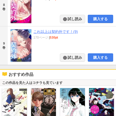
8
巻
試し読み
購入する
これ以上は契約外です！(9)
170ページ
|
530pt
9
巻
試し読み
購入する
おすすめ作品
この作品を見た人はコチラも見ています