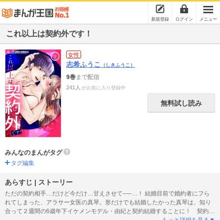
新規登録
ログイン
メニュー
これ以上は契約外です！
女性
志希ふうこ
（しきふうこ）
9巻
まで配信
241人
がお気に入り登録中
無料試し読み
みんなのまんがタグ
タグ編集
あらすじ | ストーリー
ただの契約相手…だけど今だけ…甘えさせて──…！ 結婚目前で婚約者にフら
れてしまった、アラサー女医の真琴。形だけでも結婚したかった真琴は、知り
合って２週間の6歳年下イケメンモデル・由紀と契約結婚することに！ 契約だ
けの関係だったのに、由紀の優しさや色気に真琴は彼を男として意識し始め
もっと詳細を見る▼