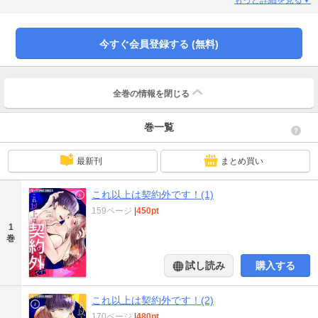
て…!?
今すぐ会員登録する (無料)
全巻の情報を
閉じる
巻一覧
最新刊
まとめ買い
これ以上は契約外です！(1)
159ページ
|
450pt
1
巻
試し読み
購入する
これ以上は契約外です！(2)
170ページ
|
480pt