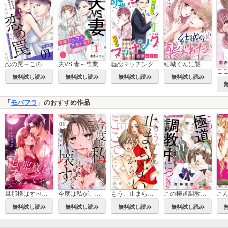
結城くんに襲われたい
恋の罠～この溺愛は償いですか？～【分冊版】
夫VS.妻～専業シュフを希望します～
嘘恋マッチング
無料試し読み
無料試し読み
無料試し読み
無料試し読み
「
モバフラ
」のおすすめ作品
旦那様はすべてを与える
今度は私が、あなたたちを壊す【マイクロ】
もう、止まらないからここで…【マイクロ】
この極道調教中につき
無料試し読み
無料試し読み
無料試し読み
無料試し読み