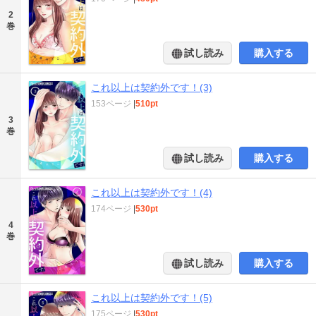
2
巻
試し読み
購入する
これ以上は契約外です！(3)
153ページ
|
510pt
3
巻
試し読み
購入する
これ以上は契約外です！(4)
174ページ
|
530pt
4
巻
試し読み
購入する
これ以上は契約外です！(5)
175ページ
|
530pt