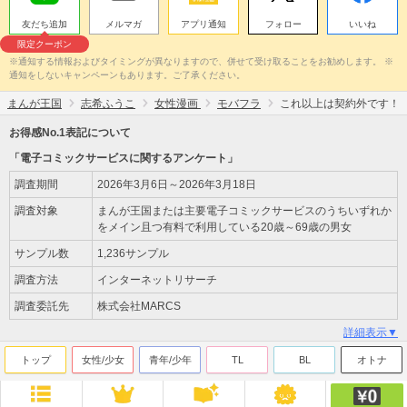
友だち追加
メルマガ
アプリ通知
フォロー
いいね
限定クーポン
※通知する情報およびタイミングが異なりますので、併せて受け取ることをお勧めします。 ※
通知をしないキャンペーンもあります。ご了承ください。
まんが王国
志希ふうこ
女性漫画
モバフラ
これ以上は契約外です！
お得感No.1表記について
「電子コミックサービスに関するアンケート」
調査期間
2026年3月6日～2026年3月18日
調査対象
まんが王国または主要電子コミックサービスのうちいずれか
をメイン且つ有料で利用している20歳～69歳の男女
サンプル数
1,236サンプル
調査方法
インターネットリサーチ
調査委託先
株式会社MARCS
詳細表示▼
トップ
女性/少女
青年/少年
TL
BL
オトナ