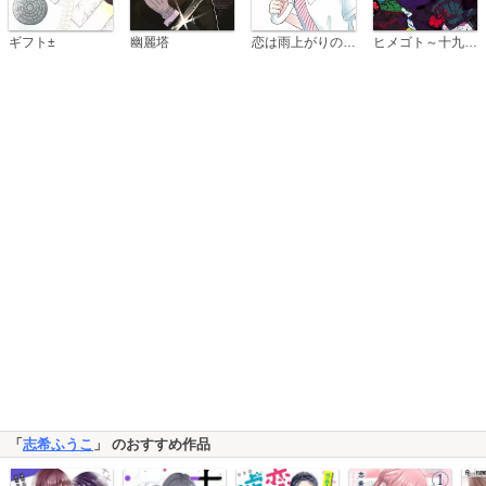
恋は雨上がりのように
ギフト±
幽麗塔
ヒメゴト～十九歳の制服～
「
志希ふうこ
」 のおすすめ作品