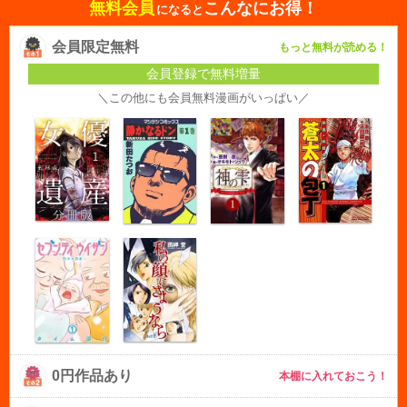
無料会員
こんなにお得！
になると
会員限定無料
もっと無料が読める！
会員登録で無料増量
＼この他にも会員無料漫画がいっぱい／
0円作品あり
本棚に入れておこう！