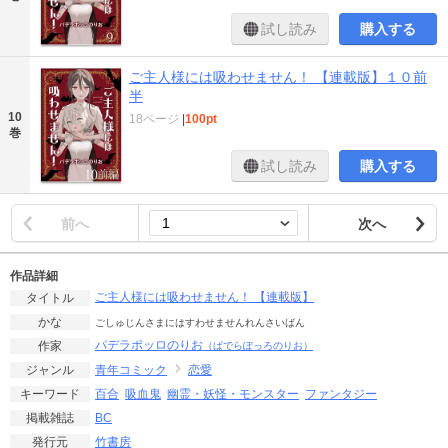
試し読み
購入する
ご主人様には吸わせません！ 【連載版】１０前
半
10
18ページ
|
100pt
巻
試し読み
購入する
前へ
次へ
作品詳細
ご主人様には吸わせません！ 【連載版】
タイトル
かな
ごしゅじんさまにはすわせませんれんさいばん
パデラポッロのりお
作家
（ぱでらぽっろのりお）
青年コミック
恋愛
ジャンル
百合
吸血鬼
幽霊・妖怪・モンスター
ファンタジー
キーワード
BC
掲載雑誌
竹書房
発行元