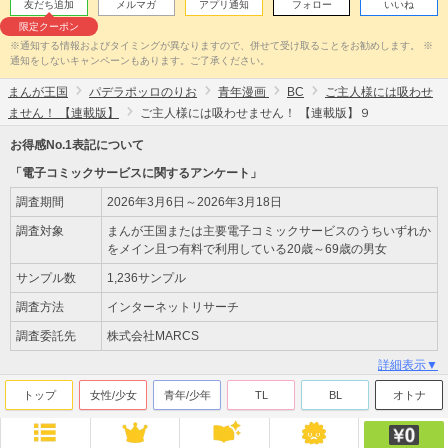
友だち追加
メルマガ
アプリ通知
フォロー
いいね
限定クーポン
※通知する情報およびタイミングが異なりますので、併せて受け取ることをお勧めします。 ※
通知をしないキャンペーンもあります。ご了承ください。
まんが王国
パデラポッロのりお
青年漫画
BC
ご主人様には吸わせ
ません！ 【連載版】
ご主人様には吸わせません！ 【連載版】９
お得感No.1表記について
「電子コミックサービスに関するアンケート」
調査期間
2026年3月6日～2026年3月18日
調査対象
まんが王国または主要電子コミックサービスのうちいずれか
をメイン且つ有料で利用している20歳～69歳の男女
サンプル数
1,236サンプル
調査方法
インターネットリサーチ
調査委託先
株式会社MARCS
詳細表示▼
トップ
女性/少女
青年/少年
TL
BL
オトナ