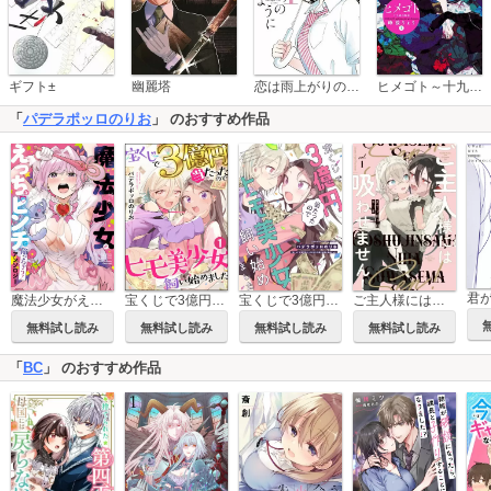
恋は雨上がりのように
ギフト±
幽麗塔
ヒメゴト～十九歳の制服～
「
パデラポッロのりお
」 のおすすめ作品
君
宝くじで3億円当たったのでヒモ美少女飼い始めました
魔法少女がえっちなピンチに陥っちゃう！ アンソロジー
宝くじで3億円当たったのでヒモ美少女飼い始めました（分冊版）
ご主人様には吸わせません！
無料試し読み
無料試し読み
無料試し読み
無料試し読み
「
BC
」 のおすすめ作品