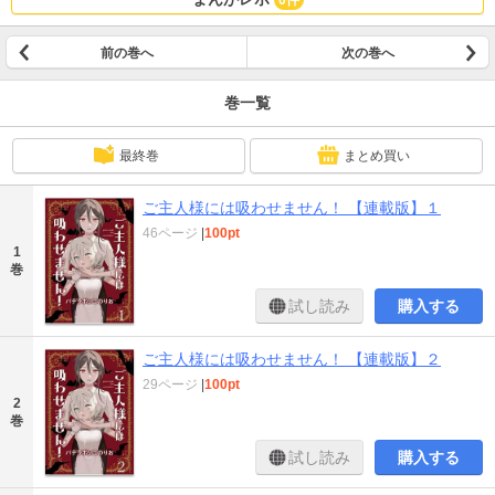
0件
前の巻へ
次の巻へ
巻一覧
最終巻
まとめ買い
ご主人様には吸わせません！ 【連載版】１
46ページ
|
100pt
1
巻
試し読み
購入する
ご主人様には吸わせません！ 【連載版】２
29ページ
|
100pt
2
巻
試し読み
購入する