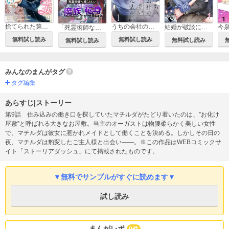
うちの会社の小さい先輩の話 【連載版】
捨てられた第四王女は母国には戻らない 【連載版】
結婚が破談になったら、課長と子作りすることになりました！？ 【短編】
「死霊術師など穢らわしい」と処刑されたので、魔族に転身致します 【連載版】
無料試し読み
無料試し読み
無料試し読み
無料試し読み
みんなのまんがタグ
タグ編集
あらすじ|ストーリー
第9話 住み込みの働き口を探していたマチルダがたどり着いたのは、”お化け
屋敷”と呼ばれる大きなお屋敷。当主のオーガストは物腰柔らかく美しい女性
で、マチルダは彼女に惹かれメイドとして働くことを決める。しかしその日の
夜、マチルダは豹変したご主人様と出会い――。※この作品はWEBコミックサ
イト「ストーリアダッシュ」にて掲載されたものです。
▼無料でサンプルがすぐに読めます▼
試し読み
まんがレポ