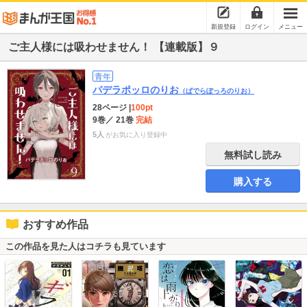
新規登録
ログイン
メニュー
ご主人様には吸わせません！ 【連載版】９
青年
パデラポッロのりお
（ぱでらぽっろのりお）
28ページ
|
100pt
9巻
／ 21巻
完結
5人
がお気に入り登録中
無料試し読み
購入する
おすすめ作品
この作品を見た人はコチラも見ています