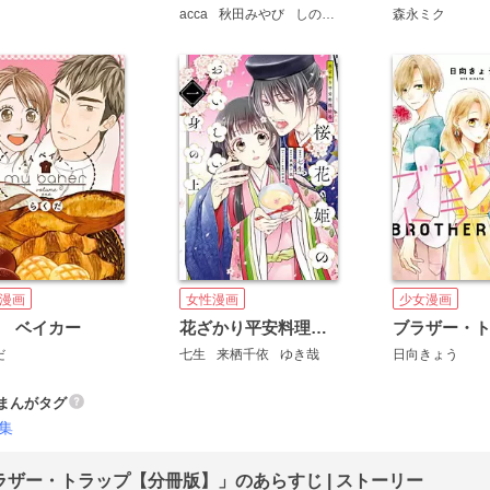
acca
秋田みやび
しのとうこ
森永ミク
漫画
女性漫画
少女漫画
 ベイカー
花ざかり平安料理絵巻 桜花姫のおいしい身の上
ブラザー・
だ
七生
来栖千依
ゆき哉
日向きょう
まんがタグ
集
ラザー・トラップ【分冊版】」のあらすじ | ストーリー