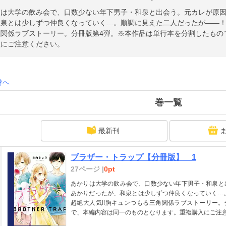
りは大学の飲み会で、口数少ない年下男子・和泉と出会う。元カレが原
泉とは少しずつ仲良くなっていく…。順調に見えた二人だったが――！LI
角関係ラブストーリー。分冊版第4弾。※本作品は単行本を分割したもの
入にご注意ください。
巻へ
巻一覧
最新刊
ブラザー・トラップ【分冊版】 1
27ページ |
0pt
あかりは大学の飲み会で、口数少ない年下男子・和泉と
あかりだったが、和泉とは少しずつ仲良くなっていく…。
超絶大人気!!胸キュンつもる三角関係ラブストーリー
で、本編内容は同一のものとなります。重複購入にご注