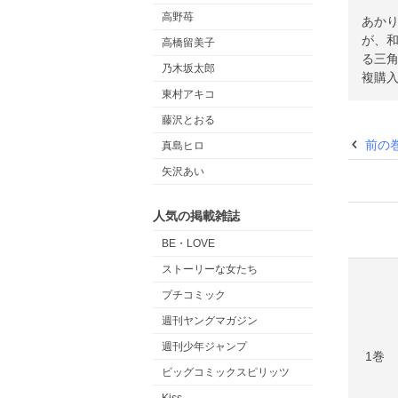
高野苺
あか
が、和
高橋留美子
る三
乃木坂太郎
複購
東村アキコ
藤沢とおる
前の
真島ヒロ
矢沢あい
人気の掲載雑誌
BE・LOVE
ストーリーな女たち
プチコミック
週刊ヤングマガジン
週刊少年ジャンプ
1巻
ビッグコミックスピリッツ