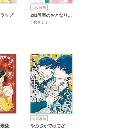
少女漫画
トラップ
201号室のおとなりさん
日向きょう
少女漫画
の最愛
やぶさかではございません