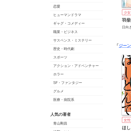
恋愛
少女
ヒューマンドラマ
羽柴
ギャグ・コメディー
日向
職業・ビジネス
サスペンス・ミステリー
「
ジーン
歴史・時代劇
スポーツ
アクション・アドベンチャー
ホラー
SF・ファンタジー
グルメ
医療・病院系
人気の著者
女性
青山剛昌
ほし