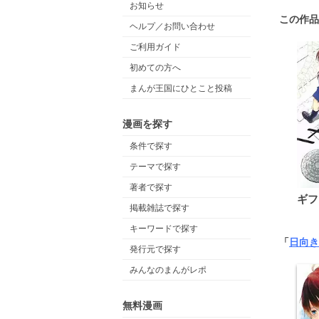
お知らせ
この作品
ヘルプ／お問い合わせ
ご利用ガイド
初めての方へ
まんが王国にひとこと投稿
漫画を探す
条件で探す
テーマで探す
著者で探す
ギフ
掲載雑誌で探す
キーワードで探す
「
日向き
発行元で探す
みんなのまんがレポ
無料漫画