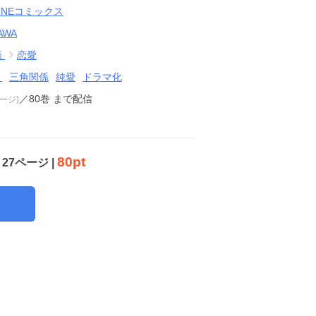
INEコミックス
AWA
画
恋愛
メ
三角関係
純愛
ドラマ化
／80巻
まで配信
ページ)
80pt
27ページ |