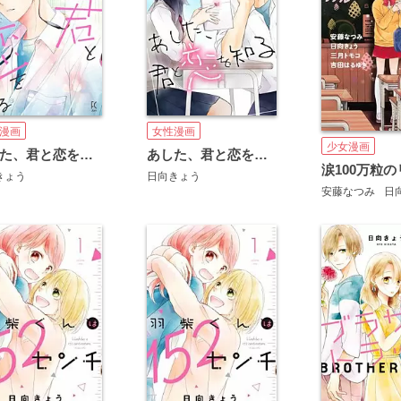
漫画
女性漫画
少女漫画
あした、君と恋を知る
あした、君と恋を知る【単話】
きょう
日向きょう
安藤なつみ
日