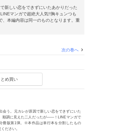
因で新しい恋をできずにいたあかりだった
NEマンガで超絶大人気!!胸キュンつも
で、本編内容は同一のものとなります。重
次の巻へ
まとめ買い
出会う。元カレが原因で新しい恋をできずにいた
順調に見えた二人だったが――！LINEマンガで
。分冊版第1弾。※本作品は単行本を分割したもの
意ください。