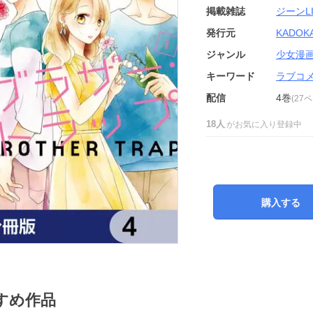
掲載雑誌
ジーンL
発行元
KADOK
ジャンル
少女漫
キーワード
ラブコ
配信
4巻
(27
18人
がお気に入り登録中
購入する
すめ作品