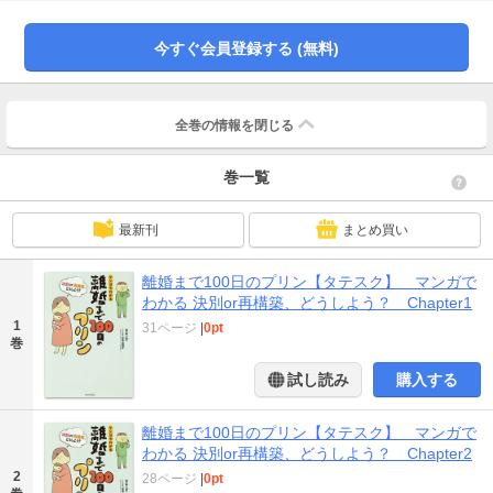
今すぐ会員登録する (無料)
全巻の情報を
閉じる
巻一覧
最新刊
まとめ買い
離婚まで100日のプリン【タテスク】 マンガで
わかる 決別or再構築、どうしよう？ Chapter1
1
31ページ
|
0pt
巻
試し読み
購入する
離婚まで100日のプリン【タテスク】 マンガで
わかる 決別or再構築、どうしよう？ Chapter2
2
28ページ
|
0pt