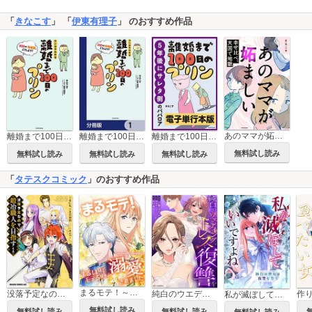
「
きなこす
」 「
伊東有理子
」 のおすすめ作品
あのママが妬ましい 幸せ比べ、天国で地獄
離婚まで100日のプリン
離婚まで100日のプリン【分冊版】
離婚まで100日のプリン【電子単行本版】
無料試し読み
無料試し読み
無料試し読み
無料試し読み
「
タテスクコミック
」のおすすめ作品
まるモテ！～まるいほどモテる世界で溺愛されました～【タテスク】
没落予定なので、鍛冶職人を目指す【タテスク】
純白のウエディングドレスで復讐を【タテスク】
私が滅ぼしていいですよね 純白の聖女は復讐を誓う【タテスク】
無料試し読み
無料試し読み
無料試し読み
無料試し読み