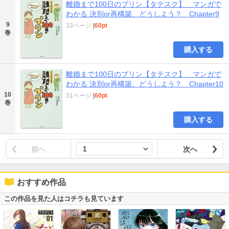
離婚まで100日のプリン【タテスク】 マンガで
わかる 決別or再構築、どうしよう？ Chapter9
9
33ページ
|
60pt
巻
購入する
離婚まで100日のプリン【タテスク】 マンガで
わかる 決別or再構築、どうしよう？ Chapter10
10
31ページ
|
60pt
巻
購入する
前へ
次へ
おすすめ作品
この作品を見た人はコチラも見ています