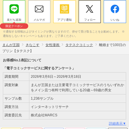
友だち追加
メルマガ
アプリ通知
フォロー
いいね
限定クーポン
※通知する情報およびタイミングが異なりますので、併せて受け取ることをお勧めします。 ※
通知をしないキャンペーンもあります。ご了承ください。
まんが王国
きなこす
女性漫画
タテスクコミック
離婚まで100日の
プリン【タテスク】
お得感No.1表記について
「電子コミックサービスに関するアンケート」
調査期間
2026年3月6日～2026年3月18日
調査対象
まんが王国または主要電子コミックサービスのうちいずれか
をメイン且つ有料で利用している20歳～69歳の男女
サンプル数
1,236サンプル
調査方法
インターネットリサーチ
調査委託先
株式会社MARCS
詳細表示▼