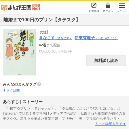
新規登録
ログイン
メニュー
離婚まで100日のプリン【タテスク】
女性
きなこす
伊東有理子
（きなこす）
（いとうゆりこ）
42巻
まで配信
24人
がお気に入り登録中
無料試し読み
みんなのまんがタグ
タグ編集
あらすじ | ストーリー
「不倫するプリン（ダジャレか）」「ゆる絵だけどえげつないし泣ける」と
Instagramで話題！各ママ向けメディアでも紹介・拡散された衝撃作が待望のタ
テスク化。新生児を抱えた専業主婦・プリ子が、夫・プリ彦からモラハラ・
DV・不倫のフルコースを食らい、離婚するまでの100日間の軌跡。
もっと詳細を見る▼