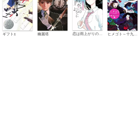
恋は雨上がりのように
ギフト±
幽麗塔
ヒメゴト～十九歳の制服～