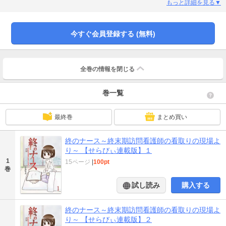
もっと詳細を見る▼
今すぐ会員登録する (無料)
全巻の情報を
閉じる
巻一覧
最終巻
まとめ買い
終のナース～終末期訪問看護師の看取りの現場よ
り～ 【せらびぃ連載版】１
1
15ページ
|
100pt
巻
試し読み
購入する
終のナース～終末期訪問看護師の看取りの現場よ
り～ 【せらびぃ連載版】２