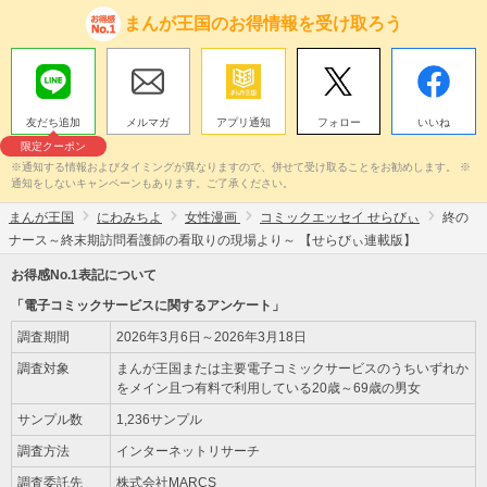
まんが王国のお得情報を受け取ろう
友だち追加
メルマガ
アプリ通知
フォロー
いいね
限定クーポン
※通知する情報およびタイミングが異なりますので、併せて受け取ることをお勧めします。 ※
通知をしないキャンペーンもあります。ご了承ください。
まんが王国
にわみちよ
女性漫画
コミックエッセイ せらびぃ
終の
ナース～終末期訪問看護師の看取りの現場より～ 【せらびぃ連載版】
お得感No.1表記について
「電子コミックサービスに関するアンケート」
調査期間
2026年3月6日～2026年3月18日
調査対象
まんが王国または主要電子コミックサービスのうちいずれか
をメイン且つ有料で利用している20歳～69歳の男女
サンプル数
1,236サンプル
調査方法
インターネットリサーチ
調査委託先
株式会社MARCS