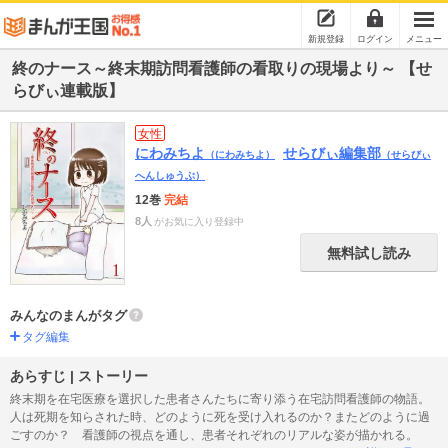
新規登録
ログイン
メニュー
終のナース～終末期訪問看護師の看取りの現場より～ 【せ
らびぃ連載版】
女性
にわみちよ
せらびぃ編集部
（にわみちよ）
（せらびぃ
へんしゅうぶ）
12巻
完結
8人
がお気に入り登録中
無料試し読み
みんなのまんがタグ
タグ編集
あらすじ | ストーリー
終末期を在宅医療を選択した患者さんたちに寄り添う在宅訪問看護師の物語。
人は死期を知らされた時、どのように死を受け入れるのか？またどのように過
ごすのか？ 看護師の視点を通し、患者それぞれのリアルな姿が描かれる。