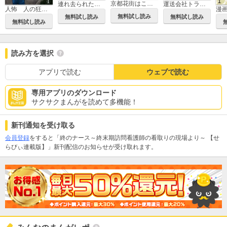
京都花街はこの世の地獄～元舞妓が語る古都の闇～【せらびぃ連載版】
連れ去られた母は、お骨になって帰ってきました。～成年後見制度の隠された真実～ 【せらびぃ連載版】
運送会社トラックドライバーの誰にも言えないトンデモ業務日誌 【せらびぃ連載版】
人怖 人の狂気に潜む本当の恐怖 【せらびぃ連載版】
無料試し読み
無料試し読み
無料試し読み
無料試し読み
読み方を選択
アプリで読む
ウェブで読む
専用アプリのダウンロード
サクサクまんがを読めて多機能！
新刊通知を受け取る
会員登録
をすると「終のナース～終末期訪問看護師の看取りの現場より～ 【せ
らびぃ連載版】」新刊配信のお知らせが受け取れます。