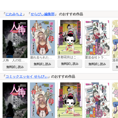
「
にわみちよ
」 「
せらびぃ編集部
」 のおすすめ作品
京都花街はこの世の地獄～元舞妓が語る古都の闇～【せらびぃ連載版】
連れ去られた母は、お骨になって帰ってきました。～成年後見制度の隠された真実～ 【せらびぃ連載版】
運送会社トラックドライバーの誰にも言えないトンデモ業務日誌 【せらびぃ連載版】
人怖 人の狂気に潜む本当の恐怖 【せらびぃ連載版】
無料試し読み
無料試し読み
無料試し読み
無料試し読み
「
コミックエッセイ せらびぃ
」のおすすめ作品