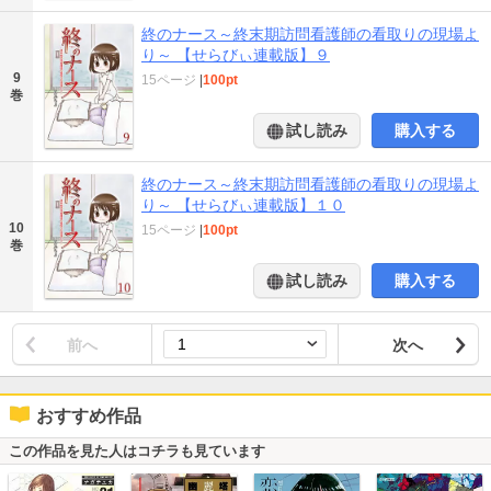
終のナース～終末期訪問看護師の看取りの現場よ
り～ 【せらびぃ連載版】９
9
15ページ
|
100pt
巻
試し読み
購入する
終のナース～終末期訪問看護師の看取りの現場よ
り～ 【せらびぃ連載版】１０
10
15ページ
|
100pt
巻
試し読み
購入する
前へ
次へ
おすすめ作品
この作品を見た人はコチラも見ています