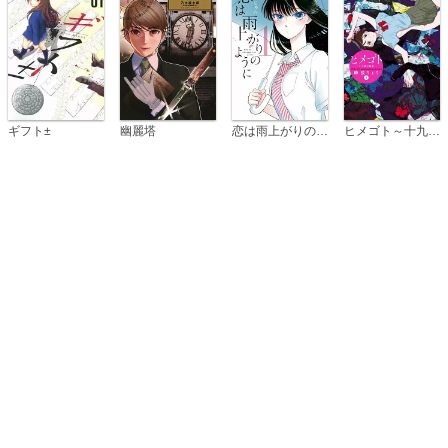
恋は雨上がりのように
ギフト±
幽麗塔
ヒメゴト～十九歳の制服～