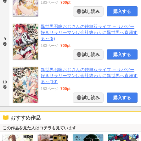
巻
183ページ
|
700pt
試し読み
購入する
異世界召喚おじさんの銃無双ライフ ～サバゲー
好きサラリーマンは会社終わりに異世界へ直帰す
る～(9)
9
巻
183ページ
|
700pt
試し読み
購入する
異世界召喚おじさんの銃無双ライフ ～サバゲー
好きサラリーマンは会社終わりに異世界へ直帰す
る～(10)
10
巻
183ページ
|
700pt
試し読み
購入する
おすすめ作品
この作品を見た人はコチラも見ています