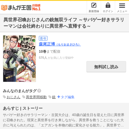
新規登録
ログイン
メニュー
異世界召喚おじさんの銃無双ライフ ～サバゲー好きサラリ
ーマンは会社終わりに異世界へ直帰する～
青年
森尾正博
（もりおまさひろ）
10巻
まで配信
570人
がお気に入り登録中
無料試し読み
みんなのまんがタグ
おじさん
異世界間移動
銃
タグ編集
あらすじ | ストーリー
サバゲー好きのサラリーマン・古賀大介は、40歳の誕生日を迎えた日に異世界
に召喚された。現実と異世界を行き来しながら、異世界を救うことになった大
介に与えられたのは、「エアガンを本物の銃に変化させる能力」。異世界で出