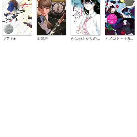
恋は雨上がりのように
ギフト±
幽麗塔
ヒメゴト～十九歳の制服～