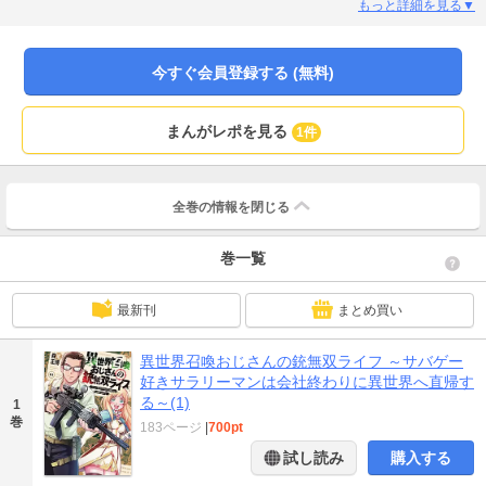
会った女性剣士・レナと共に、大介は唯一の銃使いとして会社終わりに異世界
もっと詳細を見る▼
で無双する!! (※本電子書籍は『異世界召喚おじさんの銃無双ライフ ～サバゲー
好きサラリーマンは会社終わりに異世界へ直帰する～【単話版】』1～7を収録
しております。重複購入にご注意ください。)
今すぐ会員登録する (無料)
まんがレポを見る
1件
全巻の情報を
閉じる
巻一覧
最新刊
まとめ買い
異世界召喚おじさんの銃無双ライフ ～サバゲー
好きサラリーマンは会社終わりに異世界へ直帰す
る～(1)
1
巻
183ページ
|
700pt
試し読み
購入する