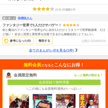
(
4.0
)
評価数
1
件
味噌味さん
購入者レポ
ファンタジー世界で1人だけサバゲー！
剣と魔法のファンタジー世界なのに自分1人だけミリタリーで世界観崩壊、だけ
ど強い！ 好きに現実と異世界を往復できるのも御都合的にとてもいい。
参考になった(
0
)
報告する
公開日:
2026/05/19
全てのまんがレポを見る(1件)
無料会員
こんなにお得！
になると
会員限定無料
もっと無料が読める！
会員登録で無料増量
＼この他にも会員無料漫画がいっぱい／