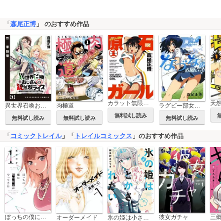
「
森尾正博
」 のおすすめ作品
カラット無限大 原石ガール
異世界召喚おじさんの銃無双ライフ ～サバゲー好きサラリーマンは会社終わりに異世界へ直帰する～【単話版】
肉極道
ラグビー部女子マネ革命なづなのお願いっ!!
無料試し読み
無料試し読み
無料試し読み
無料試し読み
「
コミックトレイル
」「
トレイルコミックス
」のおすすめ作品
ぼっちの僕に強制彼女がやってきた
彼女ガチャ
オーダーメイド
氷の姫は小さな陽だまりでとかされたい