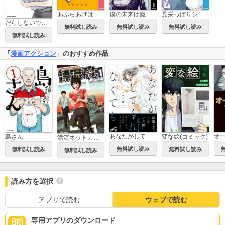
あぶらあげは知っている
僕の未来は魔女の中
見栄っぱりシンドローム
だらしないです 堀田先生！
無料試し読み
無料試し読み
無料試し読み
無料試し読み
「
漫画アクション
」のおすすめ作品
あなたがしてくれなくても
島さん
変な絵(コミック)
漂流ネットカフェ
無料試し読み
無料試し読み
無料試し読み
無料試し読み
読み方を選択
アプリで読む
ウェブで読む
専用アプリのダウンロード