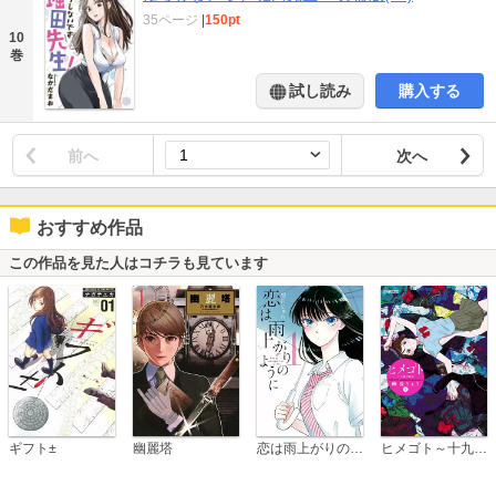
35ページ
|
150pt
10
巻
試し読み
購入する
前へ
次へ
おすすめ作品
この作品を見た人はコチラも見ています
恋は雨上がりのように
ギフト±
幽麗塔
ヒメゴト～十九歳の制服～