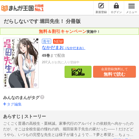
新規登録
ログイン
メニュー
だらしないです 堀田先生！ 分冊版
無料＆割引キャンペーン
実施中！
青年
NEW
なかだまお
（なかだまお）
49巻
まで配信
207人
がお気に入り登録中
会員登録(無料)して
無料で読む
みんなのまんがタグ
タグ編集
あらすじ | ストーリー
ごくごく普通の高校生・栗林誠。家事代行のアルバイトの依頼先へ向かったの
だが、そこは全校生徒の憧れの的、堀田留美子先生の家だった――！だけどど
うやら、いつもの完璧な先生とは様子が違うようで…？夢と希望と…ちょっぴ