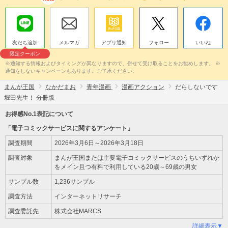
友だち追加
メルマガ
アプリ通知
フォロー
いいね
限定クーポン
※通知する情報およびタイミングが異なりますので、併せて受け取ることをお勧めします。 ※
通知をしないキャンペーンもあります。ご了承ください。
まんが王国
なかだまお
青年漫画
漫画アクション
だらしないです
堀田先生！ 分冊版
お得感No.1表記について
「電子コミックサービスに関するアンケート」
調査期間
2026年3月6日～2026年3月18日
調査対象
まんが王国または主要電子コミックサービスのうちいずれか
をメイン且つ有料で利用している20歳～69歳の男女
サンプル数
1,236サンプル
調査方法
インターネットリサーチ
調査委託先
株式会社MARCS
詳細表示▼