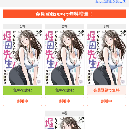
り現実？いろいろルーズな先生の赤裸々な私生活をのぞき見しちゃう、ふしだ
もっと詳細を見る▼
らコメディ！
会員登録
無料増量！
(無料)で
1巻
2巻
3巻
無料で読む
無料で読む
会員登録で無料
割引中
割引中
割引中
4巻