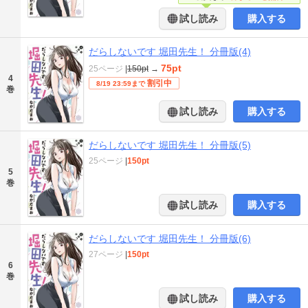
試し読み
購入する
だらしないです 堀田先生！ 分冊版(4)
75pt
25ページ
|
150pt
→
4
割引中
8/19 23:59まで
巻
試し読み
購入する
だらしないです 堀田先生！ 分冊版(5)
25ページ
|
150pt
5
巻
試し読み
購入する
だらしないです 堀田先生！ 分冊版(6)
27ページ
|
150pt
6
巻
試し読み
購入する