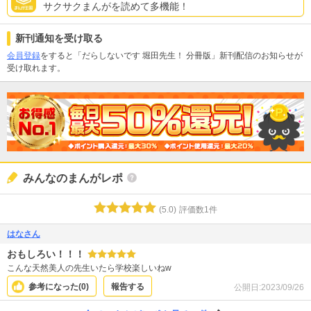
サクサクまんがを読めて多機能！
新刊通知を受け取る
会員登録
をすると「だらしないです 堀田先生！ 分冊版」新刊配信のお知らせが
受け取れます。
みんなのまんがレポ
(
5.0
)
評価数
1
件
はなさん
おもしろい！！！
こんな天然美人の先生いたら学校楽しいねw
参考になった(
0
)
報告する
公開日:
2023/09/26