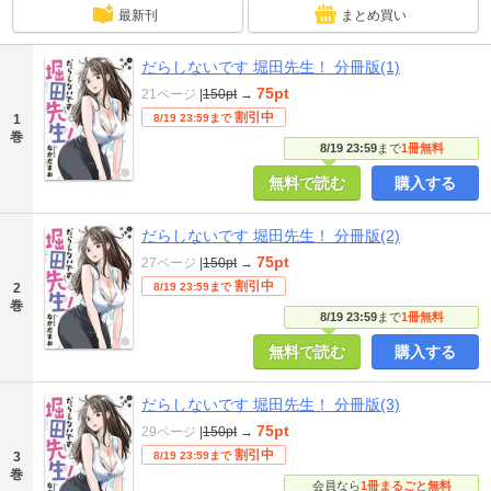
最新刊
まとめ買い
だらしないです 堀田先生！ 分冊版(1)
75pt
21ページ
|
150pt
→
割引中
1
8/19 23:59まで
巻
8/19 23:59
まで
1冊無料
無料で読む
購入する
だらしないです 堀田先生！ 分冊版(2)
75pt
27ページ
|
150pt
→
割引中
2
8/19 23:59まで
巻
8/19 23:59
まで
1冊無料
無料で読む
購入する
だらしないです 堀田先生！ 分冊版(3)
75pt
29ページ
|
150pt
→
割引中
3
8/19 23:59まで
巻
会員なら
1冊まるごと無料