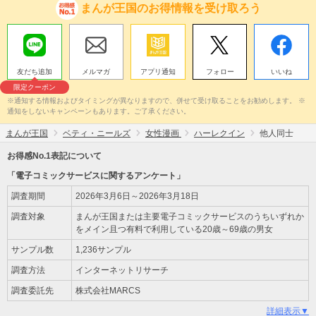
まんが王国のお得情報を受け取ろう
友だち追加
メルマガ
アプリ通知
フォロー
いいね
限定クーポン
※通知する情報およびタイミングが異なりますので、併せて受け取ることをお勧めします。 ※
通知をしないキャンペーンもあります。ご了承ください。
まんが王国
ベティ・ニールズ
女性漫画
ハーレクイン
他人同士
お得感No.1表記について
「電子コミックサービスに関するアンケート」
調査期間
2026年3月6日～2026年3月18日
調査対象
まんが王国または主要電子コミックサービスのうちいずれか
をメイン且つ有料で利用している20歳～69歳の男女
サンプル数
1,236サンプル
調査方法
インターネットリサーチ
調査委託先
株式会社MARCS
詳細表示▼