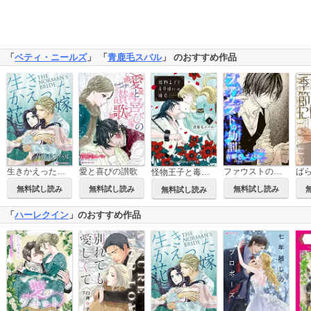
「
ベティ・ニールズ
」 「
青鹿毛スバル
」 のおすすめ作品
生きかえった花嫁
愛と喜びの讃歌
ファウストの劫罰
ば
怪物王子と毒草使いの姫君
無料試し読み
無料試し読み
無料試し読み
無料試し読み
「
ハーレクイン
」のおすすめ作品