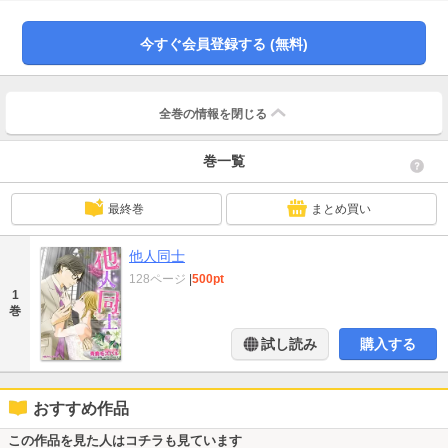
から突然プロポーズされ、マチルダはとまどった。私たちはお互い知らない、
他人同士なのよ…。
今すぐ会員登録する (無料)
全巻の情報を
閉じる
巻一覧
最終巻
まとめ買い
他人同士
128ページ
|
500pt
1
巻
試し読み
購入する
おすすめ作品
この作品を見た人はコチラも見ています