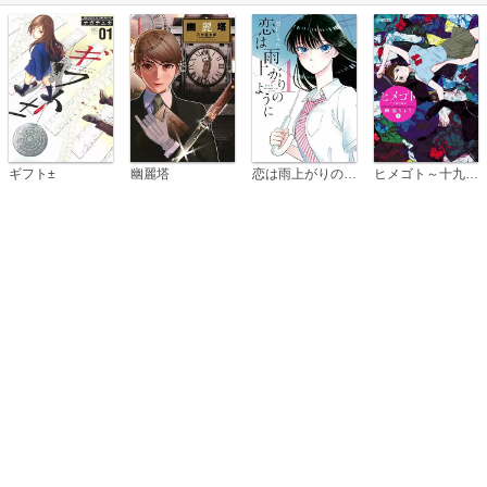
恋は雨上がりのように
ギフト±
幽麗塔
ヒメゴト～十九歳の制服～