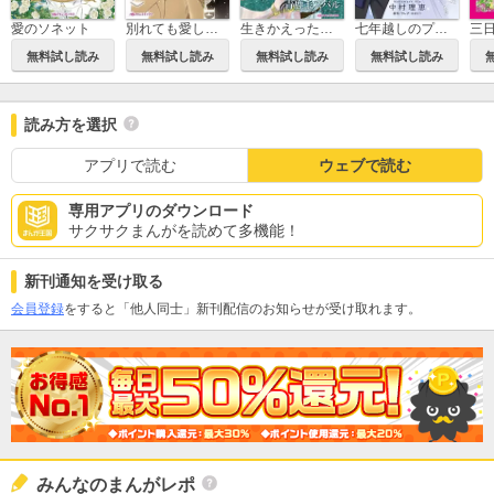
愛のソネット
別れても愛しくて
生きかえった花嫁
七年越しのプロポーズ
三
無料試し読み
無料試し読み
無料試し読み
無料試し読み
読み方を選択
アプリで読む
ウェブで読む
専用アプリのダウンロード
サクサクまんがを読めて多機能！
新刊通知を受け取る
会員登録
をすると「他人同士」新刊配信のお知らせが受け取れます。
みんなのまんがレポ