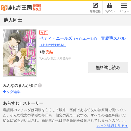
新規登録
ログイン
メニュー
他人同士
女性
ベティ・ニールズ
青鹿毛スバル
（べてぃにーるず）
（あおかげすばる）
1巻
完結
9人
がお気に入り登録中
無料試し読み
みんなのまんがタグ
タグ編集
あらすじ | ストーリー
看護師のマチルダは両親を亡くして以来、医師である伯父の診療所で働いてい
た。そんな彼女の平穏な毎日も、伯父の死で一変する。すべての遺産を継いだ
従兄に家を追い出され、婚約者からは突然婚約を破棄されてしまったのだ。そ
の後、老人看護の職に就くが過酷な労働で倒れてしまう。そんな彼女に救いの
もっと詳細を見る▼
手を差しのべたのは、伯父の知人のオランダ人医師、ラウヴェルトだった。彼