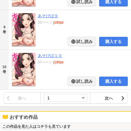
試し読み
購入する
あそびば９
35ページ
|
180pt
9
巻
試し読み
購入する
あそびば１０
37ページ
|
180pt
10
巻
試し読み
購入する
前へ
次へ
おすすめ作品
この作品を見た人はコチラも見ています