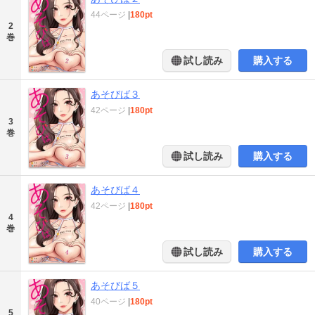
44ページ
|
180pt
2
巻
試し読み
購入する
あそびば３
42ページ
|
180pt
3
巻
試し読み
購入する
あそびば４
42ページ
|
180pt
4
巻
試し読み
購入する
あそびば５
40ページ
|
180pt
5