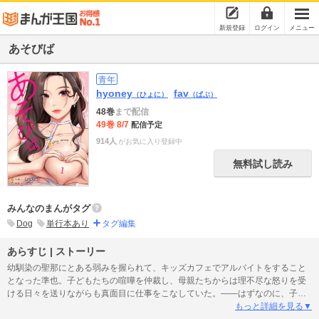
新規登録
ログイン
メニュー
あそびば
青年
hyoney
fav
（ひょに）
（ぱぶ）
48巻
まで配信
49巻 8/7
配信予定
914人
がお気に入り登録中
無料試し読み
みんなのまんがタグ
Dog
単行本あり
タグ編集
あらすじ | ストーリー
幼馴染の聖那にとある弱みを握られて、キッズカフェでアルバイトをすること
となった準也。子どもたちの喧嘩を仲裁し、母親たちからは理不尽な怒りを受
ける日々を送りながらも真面目に仕事をこなしていた。――はずなのに、子持
ちとは思えないほど綺麗な常連ママの下着を目にしてしまったことをきっかけ
もっと詳細を見る▼
にして、あれよあれよという間に同僚の女性と関係を持ってしまい…！？代わ