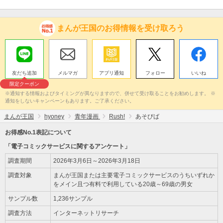
まんが王国のお得情報を受け取ろう
友だち追加
メルマガ
アプリ通知
フォロー
いいね
限定クーポン
※通知する情報およびタイミングが異なりますので、併せて受け取ることをお勧めします。 ※
通知をしないキャンペーンもあります。ご了承ください。
まんが王国
hyoney
青年漫画
Rush!
あそびば
お得感No.1表記について
「電子コミックサービスに関するアンケート」
調査期間
2026年3月6日～2026年3月18日
調査対象
まんが王国または主要電子コミックサービスのうちいずれか
をメイン且つ有料で利用している20歳～69歳の男女
サンプル数
1,236サンプル
調査方法
インターネットリサーチ