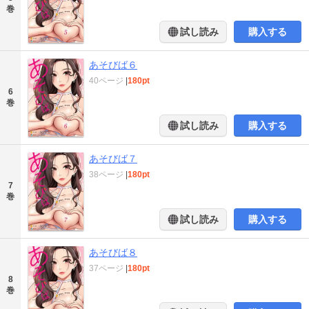
巻
試し読み
購入する
あそびば６
40ページ
|
180pt
6
巻
試し読み
購入する
あそびば７
38ページ
|
180pt
7
巻
試し読み
購入する
あそびば８
37ページ
|
180pt
8
巻