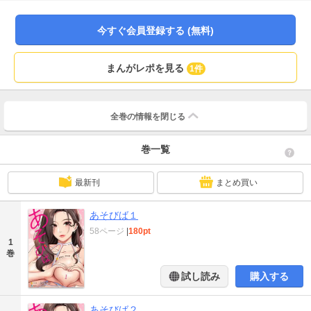
り映えのしない平凡なバイト生活が一変。子供たちの遊び場は、大人たちの秘
密の”あそびば”へと姿を変えていく…。
今すぐ会員登録する (無料)
まんがレポを見る
1件
全巻の情報を
閉じる
巻一覧
最新刊
まとめ買い
あそびば１
58ページ
|
180pt
1
巻
試し読み
購入する
あそびば２