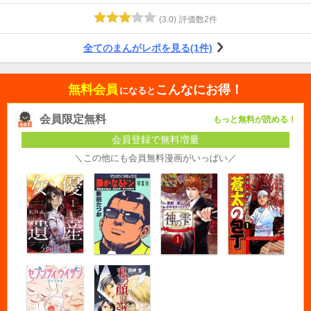
(
3.0
)
評価数
2
件
全てのまんがレポを見る(1件)
無料会員
こんなにお得！
になると
会員限定無料
もっと無料が読める！
会員登録で無料増量
＼この他にも会員無料漫画がいっぱい／