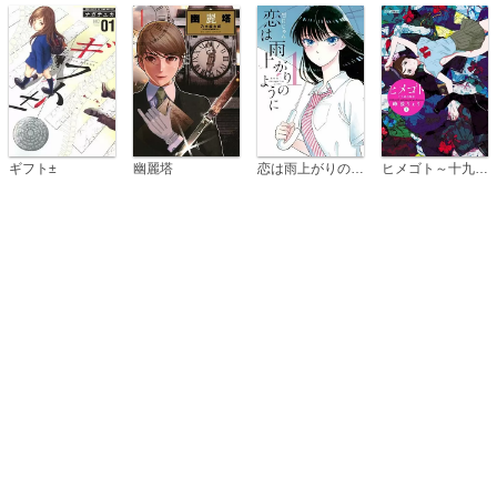
恋は雨上がりのように
ギフト±
幽麗塔
ヒメゴト～十九歳の制服～