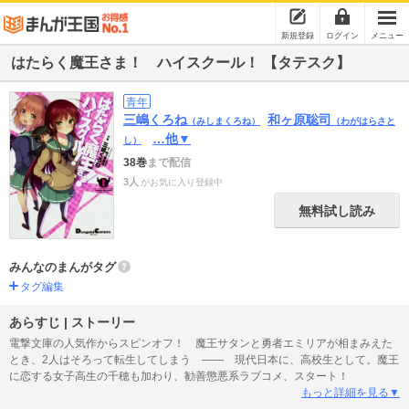
新規登録
ログイン
メニュー
はたらく魔王さま！ ハイスクール！ 【タテスク】
青年
三嶋くろね
和ヶ原聡司
（みしまくろね）
（わがはらさと
…他▼
し）
38巻
まで配信
3人
がお気に入り登録中
無料試し読み
みんなのまんがタグ
タグ編集
あらすじ | ストーリー
電撃文庫の人気作からスピンオフ！ 魔王サタンと勇者エミリアが相まみえた
とき、2人はそろって転生してしまう ―― 現代日本に、高校生として。魔王
に恋する女子高生の千穂も加わり、勧善懲悪系ラブコメ、スタート！
もっと詳細を見る▼