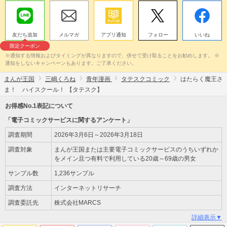
友だち追加
メルマガ
アプリ通知
フォロー
いいね
限定クーポン
※通知する情報およびタイミングが異なりますので、併せて受け取ることをお勧めします。 ※
通知をしないキャンペーンもあります。ご了承ください。
まんが王国
三嶋くろね
青年漫画
タテスクコミック
はたらく魔王さ
ま！ ハイスクール！ 【タテスク】
お得感No.1表記について
「電子コミックサービスに関するアンケート」
調査期間
2026年3月6日～2026年3月18日
調査対象
まんが王国または主要電子コミックサービスのうちいずれか
をメイン且つ有料で利用している20歳～69歳の男女
サンプル数
1,236サンプル
調査方法
インターネットリサーチ
調査委託先
株式会社MARCS
詳細表示▼