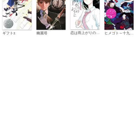
恋は雨上がりのように
ギフト±
幽麗塔
ヒメゴト～十九歳の制服～