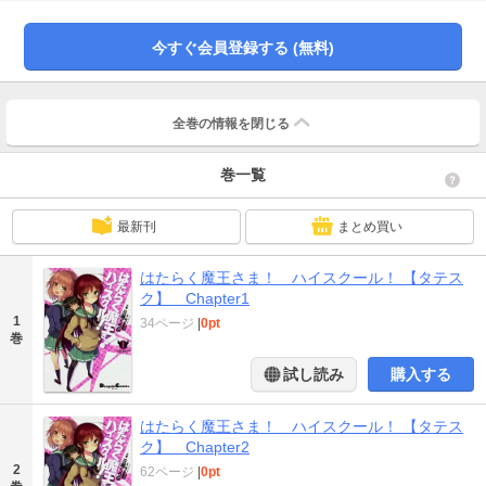
今すぐ会員登録する (無料)
全巻の情報を
閉じる
巻一覧
最新刊
まとめ買い
はたらく魔王さま！ ハイスクール！ 【タテス
ク】 Chapter1
1
34ページ
|
0pt
巻
試し読み
購入する
はたらく魔王さま！ ハイスクール！ 【タテス
ク】 Chapter2
2
62ページ
|
0pt