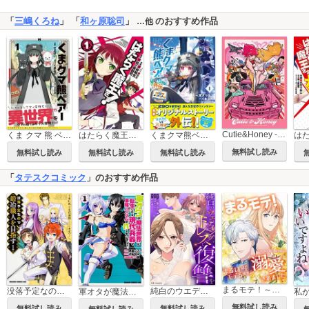
「
三嶋くろね
」 「
和ヶ原聡司
」
のおすすめ作品
…他
Cutie&Honey -キューティーハニー50th Anniversary Tribute Artbook-
くま クマ 熊 ベアー（コミック）
はたらく魔王さま！
くまクマ熊ベアー外伝～ユナのよりみち手帖～
無料試し読み
無料試し読み
無料試し読み
無料試し読み
「
タテスクコミック
」のおすすめ作品
まるモテ！～まるいほどモテる世界で溺愛されました～【タテスク】
没落予定なので、鍛冶職人を目指す【タテスク】
純白のウエディングドレスで復讐を【タテスク】
軍オタが魔法世界に転生したら、現代兵器で軍隊ハーレムを作っちゃいました!?【タテスク】
無料試し読み
無料試し読み
無料試し読み
無料試し読み