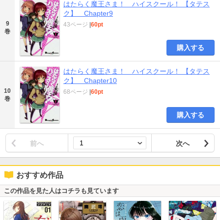
はたらく魔王さま！ ハイスクール！ 【タテス
ク】 Chapter9
9
43ページ
|
60pt
巻
購入する
はたらく魔王さま！ ハイスクール！ 【タテス
ク】 Chapter10
10
68ページ
|
60pt
巻
購入する
前へ
次へ
おすすめ作品
この作品を見た人はコチラも見ています