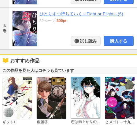
ひとりずつ堕ちていく～Fight or Flight～(6)
82ページ
|
300pt
6
巻
試し読み
購入する
おすすめ作品
この作品を見た人はコチラも見ています
恋は雨上がりのように
ギフト±
幽麗塔
ヒメゴト～十九歳の制服～