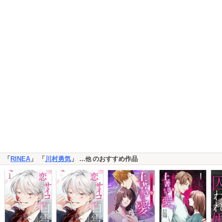
「
RINEA
」 「
川村勇気
」
のおすすめ作品
…他