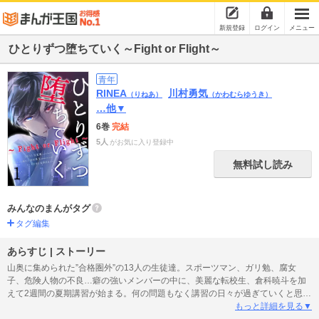
新規登録
ログイン
メニュー
ひとりずつ堕ちていく～Fight or Flight～
青年
RINEA
川村勇気
（りねあ）
（かわむらゆうき）
…他▼
6巻
完結
5人
がお気に入り登録中
無料試し読み
みんなのまんがタグ
タグ編集
あらすじ | ストーリー
山奥に集められた”合格圏外”の13人の生徒達。スポーツマン、ガリ勉、腐女
子、危険人物の不良…癖の強いメンバーの中に、美麗な転校生、倉科暁斗を加
えて2週間の夏期講習が始まる。何の問題もなく講習の日々が過ぎていくと思わ
れたが、突如周りの生徒が次々と倒れだす…!?
もっと詳細を見る▼