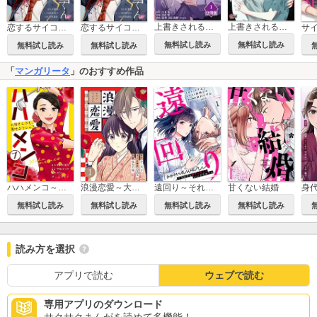
上書きされる愛～彼は誰かに奪われる～【分冊版】
上書きされる愛～彼は誰かに奪われる～
恋するサイコの白雪くん【単行本版】
恋するサイコの白雪くん
無料試し読み
無料試し読み
無料試し読み
無料試し読み
「
マンガリータ
」のおすすめ作品
遠回り～それでも好きになっていいですか?～
甘くない結婚
ハハメンコ～お母さんでも、夢叶えていい?～
浪漫恋愛～大正令嬢の身代わり婚～
無料試し読み
無料試し読み
無料試し読み
無料試し読み
読み方を選択
アプリで読む
ウェブで読む
専用アプリのダウンロード