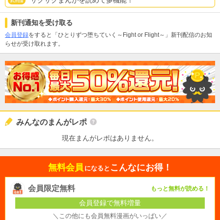
サクサクまんがを読めて多機能！
新刊通知を受け取る
会員登録
をすると「ひとりずつ堕ちていく～Fight or Flight～」新刊配信のお知
らせが受け取れます。
みんなのまんがレポ
現在まんがレポはありません。
無料会員
こんなにお得！
になると
会員限定無料
もっと無料が読める！
会員登録で無料増量
＼この他にも会員無料漫画がいっぱい／