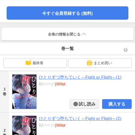
今すぐ会員登録する (無料)
全巻の情報を
閉じる
巻一覧
最終巻
まとめ買い
ひとりずつ堕ちていく～Fight or Flight～(1)
82ページ
|
300pt
1
巻
試し読み
購入する
ひとりずつ堕ちていく～Fight or Flight～(2)
82ページ
|
300pt
2