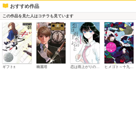
おすすめ作品
この作品を見た人はコチラも見ています
恋は雨上がりのように
ギフト±
幽麗塔
ヒメゴト～十九歳の制服～