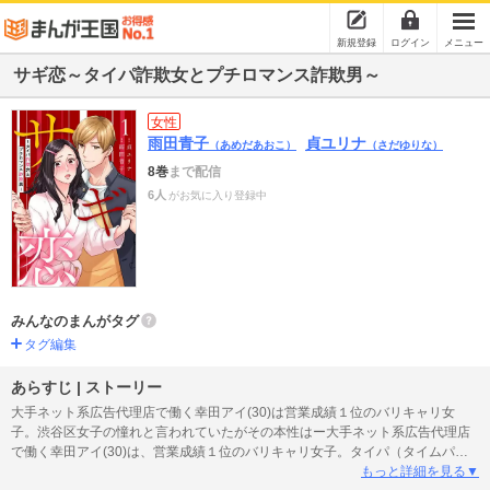
新規登録
ログイン
メニュー
サギ恋～タイパ詐欺女とプチロマンス詐欺男～
女性
雨田青子
貞ユリナ
（あめだあおこ）
（さだゆりな）
8巻
まで配信
6人
がお気に入り登録中
みんなのまんがタグ
タグ編集
あらすじ | ストーリー
大手ネット系広告代理店で働く幸田アイ(30)は営業成績１位のバリキャリ女
子。渋谷区女子の憧れと言われていたがその本性はー大手ネット系広告代理店
で働く幸田アイ(30)は、営業成績１位のバリキャリ女子。タイパ（タイムパフ
ォーマンス）重視で働き、後輩達から頼りにされ、オシャレなSNSは渋谷区女
もっと詳細を見る▼