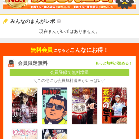
みんなのまんがレポ
現在まんがレポはありません。
無料会員
こんなにお得！
になると
会員限定無料
もっと無料が読める！
会員登録で無料増量
＼この他にも会員無料漫画がいっぱい／