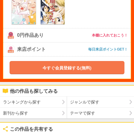
0円作品あり
本棚に入れておこう！
来店ポイント
毎日来店ポイントGET！
今すぐ会員登録する(無料)
他の作品も探してみる
ランキングから探す
ジャンルで探す
新刊から探す
テーマで探す
この作品を共有する