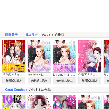
「
雨田青子
」 「
貞ユリナ
」 のおすすめ作品
サギ恋～タイパ詐欺女とプチロマンス詐欺男～【単行本版】
tea time～はじめてxxxを買いました～
今夜アナタと眠りたい～蛯原 桔平編～[ボル恋comic]
tea time～はじめてxxxを買いました～【単行本版】
無料試し読み
無料試し読み
無料試し読み
無料試し読み
「
Carat Comics
」のおすすめ作品