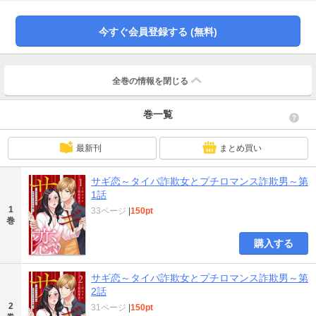
子の憧れと言われていた。しかし、そんなアイの本性はーーー月数回の出社日
以外は汚部屋で暮らす引きこもり処女。さらに、本当はタイパとは真逆な根性
型人間だった。そんなある日、壊滅的に部屋が汚れてしまい、家事代行サービ
今すぐ会員登録する (無料)
スを頼むと、お気に入りの海外ドラマの俳優に似ている、さわやかイケメン大
学生が現れる。しかし、彼には裏の顔があって……!?
全巻の情報を
閉じる
巻一覧
最新刊
まとめ買い
サギ恋～タイパ詐欺女とプチロマンス詐欺男～第
1話
1
33ページ
|
150pt
巻
購入する
サギ恋～タイパ詐欺女とプチロマンス詐欺男～第
2話
2
31ページ
|
150pt