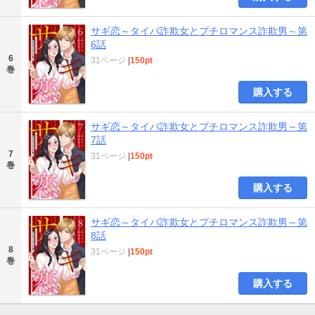
サギ恋～タイパ詐欺女とプチロマンス詐欺男～第
6話
6
31ページ
|
150pt
巻
購入する
サギ恋～タイパ詐欺女とプチロマンス詐欺男～第
7話
7
31ページ
|
150pt
巻
購入する
サギ恋～タイパ詐欺女とプチロマンス詐欺男～第
8話
8
31ページ
|
150pt
巻
購入する