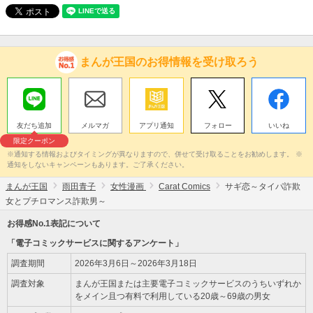
まんが王国のお得情報を受け取ろう
友だち追加
メルマガ
アプリ通知
フォロー
いいね
限定クーポン
※通知する情報およびタイミングが異なりますので、併せて受け取ることをお勧めします。 ※
通知をしないキャンペーンもあります。ご了承ください。
まんが王国
雨田青子
女性漫画
Carat Comics
サギ恋～タイパ詐欺
女とプチロマンス詐欺男～
お得感No.1表記について
「電子コミックサービスに関するアンケート」
調査期間
2026年3月6日～2026年3月18日
調査対象
まんが王国または主要電子コミックサービスのうちいずれか
をメイン且つ有料で利用している20歳～69歳の男女