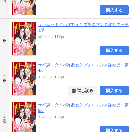
巻
購入する
サギ恋～タイパ詐欺女とプチロマンス詐欺男～第
3話
3
30ページ
|
150pt
巻
購入する
サギ恋～タイパ詐欺女とプチロマンス詐欺男～第
4話
4
31ページ
|
150pt
巻
試し読み
購入する
サギ恋～タイパ詐欺女とプチロマンス詐欺男～第
5話
5
31ページ
|
150pt
巻
購入する