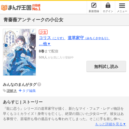
新規登録
ログイン
メニュー
青薔薇アンティークの小公女
少女
コリス
道草家守
（こりす）
（みちくさやもり）
…他▼
8巻
まで配信
509人
がお気に入り登録中
無料試し読み
みんなのまんがタグ
謎解き
タグ編集
あらすじ | ストーリー
『龍に恋う』シリーズの道草家守が描く、新たなマイ・フェア・レディ物語を
早くもコミカライズ！身寄りを亡くし、絶望の淵にいた少女ローザ。彼女はあ
る事情で、居場所も母の遺品すらも奪われてしまった。そこに手を差し伸べて
くれたのが、美貌の貴公子アルヴィンだった――。彼はローザに居場所と仕事
もっと詳細を見る▼