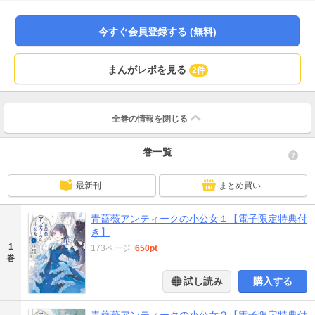
を与え、貴婦人のような青いドレスを与え、そして……。妖精の伝承が薄れた
産業革命時代。孤独な少女と銀の貴公子が、かけがえのない愛を見つける。こ
れは時代に忘れられた、優しいフェアリーテイル。電子限定で一部コミック本
今すぐ会員登録する (無料)
文をカラーで収録＆電子限定描き下ろしコミック付き！
まんがレポを見る
2件
全巻の情報を
閉じる
巻一覧
最新刊
まとめ買い
青薔薇アンティークの小公女１【電子限定特典付
き】
1
173ページ
|
650pt
巻
試し読み
購入する
青薔薇アンティークの小公女２【電子限定特典付