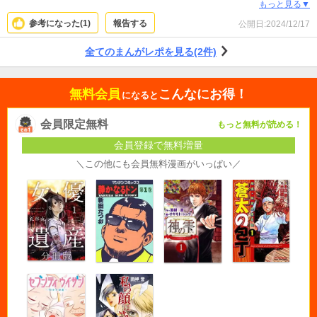
した店主さんがそうかと思ったのですが笑 学者さんでしたね笑 いい空気感で、
もっと見る▼
絵もマッチしていてオススメです。
参考になった(
1
)
報告する
公開日:
2024/12/17
全てのまんがレポを見る(2件)
無料会員
こんなにお得！
になると
会員限定無料
もっと無料が読める！
会員登録で無料増量
＼この他にも会員無料漫画がいっぱい／