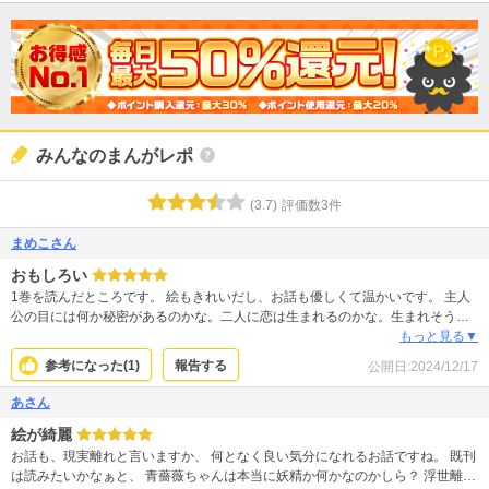
みんなのまんがレポ
(
3.7
)
評価数
3
件
まめこさん
おもしろい
1巻を読んだところです。 絵もきれいだし、お話も優しくて温かいです。 主人
公の目には何か秘密があるのかな。二人に恋は生まれるのかな。生まれそうだ
な。 続きが楽しみなので、多分出ている巻は一気に読むと思います。
もっと見る▼
参考になった(
1
)
報告する
公開日:
2024/12/17
あさん
絵が綺麗
お話も、現実離れと言いますか、 何となく良い気分になれるお話ですね。 既刊
は読みたいかなぁと、 青薔薇ちゃんは本当に妖精か何かなのかしら？ 浮世離れ