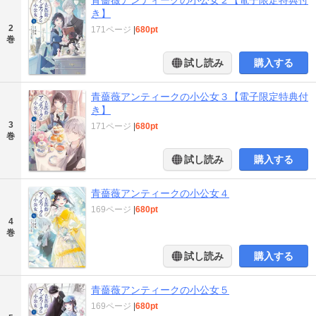
き】
2
171ページ
|
680pt
巻
試し読み
購入する
青薔薇アンティークの小公女３【電子限定特典付
き】
3
171ページ
|
680pt
巻
試し読み
購入する
青薔薇アンティークの小公女４
169ページ
|
680pt
4
巻
試し読み
購入する
青薔薇アンティークの小公女５
169ページ
|
680pt