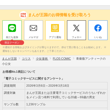
まんが王国のお得情報を受け取ろう
友だち追加
メルマガ
アプリ通知
フォロー
いいね
限定クーポン
※通知する情報およびタイミングが異なりますので、併せて受け取ることをお勧めします。 ※
通知をしないキャンペーンもあります。ご了承ください。
まんが王国
コリス
少女漫画
FLOS COMIC
青薔薇アンティークの
小公女
お得感No.1表記について
「電子コミックサービスに関するアンケート」
調査期間
2026年3月6日～2026年3月18日
調査対象
まんが王国または主要電子コミックサービスのうちいずれか
をメイン且つ有料で利用している20歳～69歳の男女
サンプル数
1,236サンプル