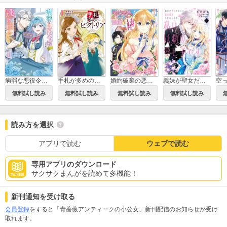
病弱な悪役令嬢ですが、婚約者が過保護すぎて逃げ出したい(私たち犬猿の仲でしたよね!?)
婚約破棄の悪意は娼館からお返しします
義妹が聖女だからと婚約破棄されましたが、私は妖精の愛し子です
手札が多めのビクトリア
無料試し読み
無料試し読み
無料試し読み
無料試し読み
読み方を選択
アプリで読む
ウェブで読む
専用アプリのダウンロード
サクサクまんがを読めて多機能！
新刊通知を受け取る
会員登録
をすると「青薔薇アンティークの小公女」新刊配信のお知らせが受け
取れます。