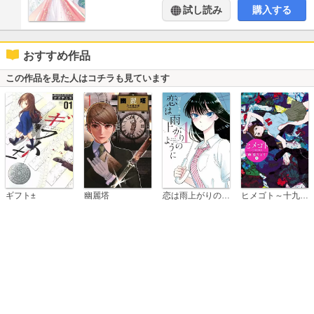
試し読み
購入する
おすすめ作品
この作品を見た人はコチラも見ています
恋は雨上がりのように
ギフト±
幽麗塔
ヒメゴト～十九歳の制服～