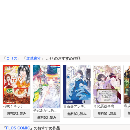
「
コリス
」 「
道草家守
」
のおすすめ作品
…他
花咲くキッチン-再会には薬膳スープと桜を添えて-
その悪役令息、私に引きとらせてください! 転生モブ令嬢は推しを救いたい
青薔薇アンティークの小公女【分冊版】
平安あかしあやかし陰陽師
無料試し読み
無料試し読み
無料試し読み
無料試し読み
「
FLOS COMIC
」のおすすめ作品