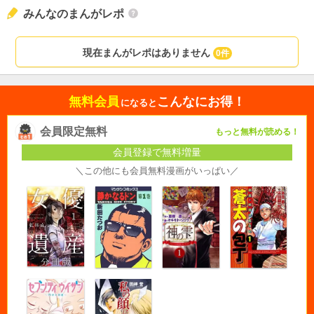
みんなのまんがレポ
現在まんがレポはありません
0件
無料会員
こんなにお得！
になると
会員限定無料
もっと無料が読める！
会員登録で無料増量
＼この他にも会員無料漫画がいっぱい／