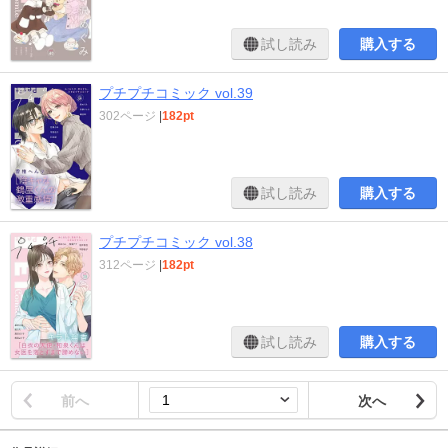
試し読み
購入する
プチプチコミック vol.39
302ページ
|
182pt
試し読み
購入する
プチプチコミック vol.38
312ページ
|
182pt
試し読み
購入する
前へ
次へ