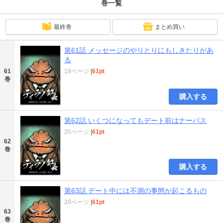
巻一覧
最終巻
まとめ買い
第61話 メッセージのやりとりにもしきたりがあ
る
61
19ページ
|
61pt
巻
購入する
第62話 いくつになってもデート前はナーバス
20ページ
|
61pt
62
巻
購入する
第63話 デート中には不測の事態が起こるもの
20ページ
|
61pt
63
巻