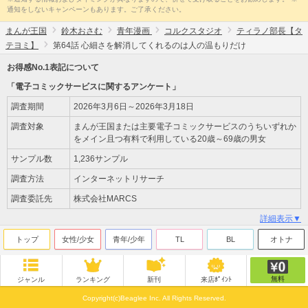
通知をしないキャンペーンもあります。ご了承ください。
まんが王国
鈴木おさむ
青年漫画
コルクスタジオ
ティラノ部長【タ
テヨミ】
第64話 心細さを解消してくれるのは人の温もりだけ
お得感No.1表記について
「電子コミックサービスに関するアンケート」
調査期間
2026年3月6日～2026年3月18日
調査対象
まんが王国または主要電子コミックサービスのうちいずれか
をメイン且つ有料で利用している20歳～69歳の男女
サンプル数
1,236サンプル
調査方法
インターネットリサーチ
調査委託先
株式会社MARCS
詳細表示▼
トップ
女性/少女
青年/少年
TL
BL
オトナ
無料
ジャンル
ランキング
新刊
来店ﾎﾟｲﾝﾄ
Copyright(c)Beaglee Inc. All Rights Reserved.