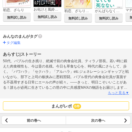
お化けと風鈴【タテヨミ】
初恋、ざらり
初恋、ざらり（縦スクロール版）
がんばらなくても死なない【タテヨミ】
無料試し読み
無料試し読み
無料試し読み
無料試し読み
みんなのまんがタグ
タグ編集
あらすじ|ストーリー
50代、バブルの生き残り、絶滅寸前の肉食会社員、ティラノ部長。若い時に鍛
えた肉食根性も、今は昔の名残。今日も草食な心を、時代の風にさらして、歩
く。「パワハラ」「セクハラ」「アルハラ」etc.ジェネレーションギャップと戦
いながら、部下と上司の板挟みに悪戦苦闘。バブル世代の肉食会社員が直面す
る不器用すぎる日常にエールの声が続々。――きっと、明日こそいいことがあ
る！誰もが必死に生きているこの世の中に共感度MAXの物語をお届けします。
読めば読むほど辛くなる
もっと見る▼
まんがレポ
0件
前の巻へ
次の巻へ