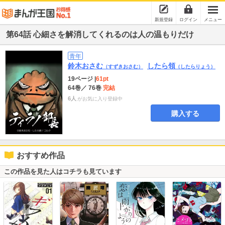
新規登録
ログイン
メニュー
第64話 心細さを解消してくれるのは人の温もりだけ
青年
鈴木おさむ
したら領
（すずきおさむ）
（したらりょう）
19ページ
|
61pt
64巻
／ 76巻
完結
6人
がお気に入り登録中
購入する
おすすめ作品
この作品を見た人はコチラも見ています