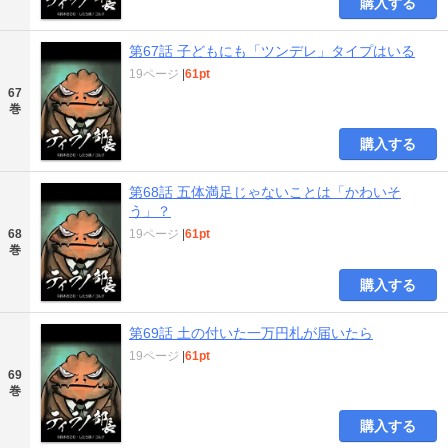
購入する
第67話 子どもにも「ツンデレ」タイプはいる
19ページ
|
61pt
67
巻
購入する
第68話 五体満足じゃないことは「かわいそ
う」？
68
19ページ
|
61pt
巻
購入する
第69話 土の付いた一万円札が届いたら
19ページ
|
61pt
69
巻
購入する