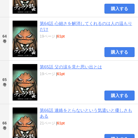
購入する
第64話 心細さを解消してくれるのは人の温もり
だけ
64
19ページ
|
61pt
巻
購入する
第65話 父の涙を見た思い出とは
19ページ
|
61pt
65
巻
購入する
第66話 連絡をとらないという気遣いと優しさも
ある
66
21ページ
|
61pt
巻