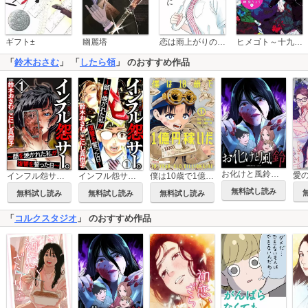
恋は雨上がりのように
ギフト±
幽麗塔
ヒメゴト～十九歳の制服～
「
鈴木おさむ
」 「
したら領
」 のおすすめ作品
お化けと風鈴【タテヨミ】
インフル怨サー。 ～顔を焼かれた私が復讐を誓った日～
インフル怨サー。 ～顔を焼かれた私が復讐を誓った日～（分冊版）
僕は10歳で1億円稼いだ
無料試し読み
無料試し読み
無料試し読み
無料試し読み
「
コルクスタジオ
」 のおすすめ作品