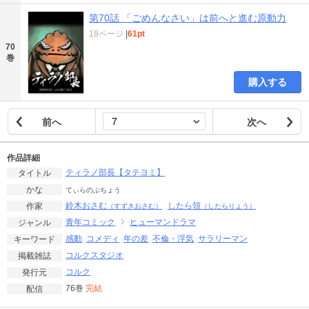
第70話 「ごめんなさい」は前へと進む原動力
18ページ
|
61pt
70
巻
購入する
前へ
次へ
作品詳細
ティラノ部長【タテヨミ】
タイトル
かな
てぃらのぶちょう
鈴木おさむ
したら領
作家
（すずきおさむ）
（したらりょう）
青年コミック
ヒューマンドラマ
ジャンル
感動
コメディ
年の差
不倫・浮気
サラリーマン
キーワード
コルクスタジオ
掲載雑誌
コルク
発行元
76巻
完結
配信